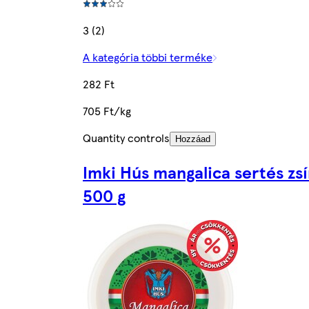
3 (2)
A kategória többi terméke
282 Ft
705 Ft/kg
Quantity controls
Hozzáad
Imki Hús mangalica sertés zsí
500 g