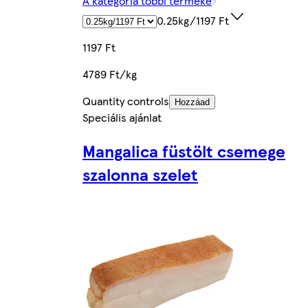
A kategória többi terméke
0.25kg/1197 Ft
1197 Ft
4789 Ft/kg
Quantity controls
Hozzáad
Speciális ajánlat
Mangalica füstölt csemege
szalonna szelet