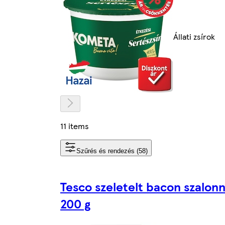
Állati zsírok
11 items
Szűrés és rendezés (58)
Tesco szeletelt bacon szalon
200 g