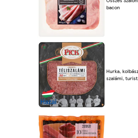
Összes Szalon
bacon
Hurka, kolbász
szalámi, turis