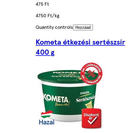
475 Ft
4750 Ft/kg
Quantity controls
Hozzáad
Kometa étkezési sertészsír
400 g