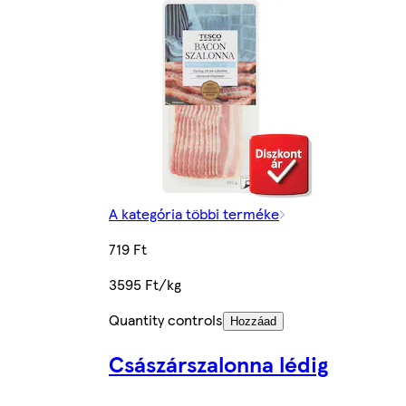
A kategória többi terméke
719 Ft
3595 Ft/kg
Quantity controls
Hozzáad
Császárszalonna lédig