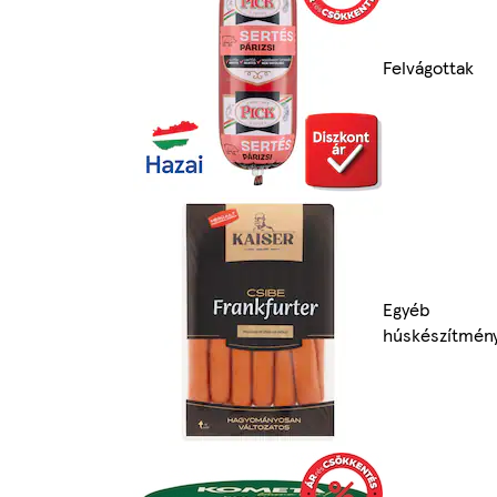
Felvágottak
Egyéb
húskészítmén