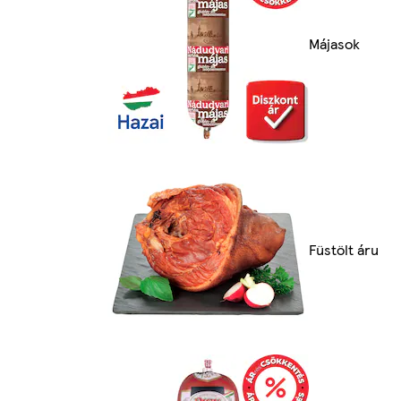
Májasok
Füstölt áru