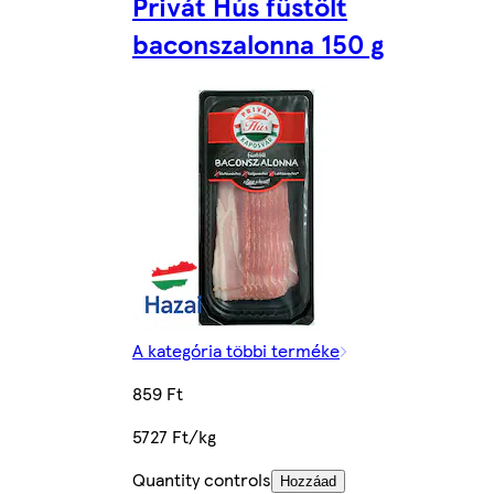
Privát Hús füstölt
baconszalonna 150 g
A kategória többi terméke
859 Ft
5727 Ft/kg
Quantity controls
Hozzáad