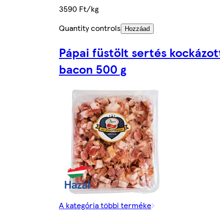
3590 Ft/kg
Quantity controls
Hozzáad
Pápai füstölt sertés kockázot
bacon 500 g
A kategória többi terméke