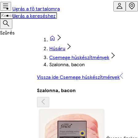
Ugrás a fő tartalomra
Ugrás a kereséshez
Húsáru
Csemege húskészítmények
Szalonna, bacon
Vissza ide Csemege húskészítmények
Szalonna, bacon