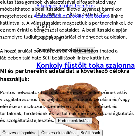
elutasítása gombok kiválasztásával elfogadhatod vagy
A kategória többi terméke
módosíthatod a beállításaidat, illetve ugyanezt bármikor
0.1kg/649 Ft
megteheted az
Adatkezelési és Cookie tájékoztató
linkre
kattintva is. A választásaidat megosztjuk a partnereinkkel, de
649 Ft
ez nem érinti a böngészési adataidat. A beállításaid alapján
személyre tudjuk szabni a vásárlási élményedet az oldalon.
6490 Ft/kg
Quantity controls
A hozzájárulási beállításokat bármikor módosíthatod a
Hozzáad
láblécben található Süti beállítások linkre kattintva.
Konkoly füstölt toka szalonna
Mi és partnereink adataidat a következő célokra
használjuk:
Pontos helyadatok használata. Az eszköz jellemzőinek aktív
vizsgálata azonosítás céljából. Információk tárolása és/vagy
elérése az eszközön. Személyre szabott hirdetések és
tartalmak, hirdetések és tartalmak mérése, közönségkutatás
és szolgáltatásfejlesztés.
Partnereink listája
Összes elfogadása
Összes elutasítása
Beállítások