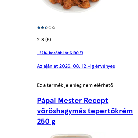
2.8 (6)
-22%, korábbi ár 6190 Ft
Az ajánlat 2026. 08. 12.-ig érvényes
Ez a termék jelenleg nem elérhető
Pápai Mester Recept
vöröshagymás tepertőkrém
250 g