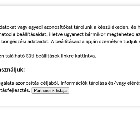
datokat vagy egyedi azonosítókat tárolunk a készülékeden, és
atod a beállításaidat, illetve ugyanezt bármikor megteheted a
 böngészési adataidat. A beállításaid alapján személyre tudjuk 
található Süti beállítások linkre kattintva.
sználjuk:
sgálata azonosítás céljából. Információk tárolása és/vagy elér
tásfejlesztés.
Partnereink listája