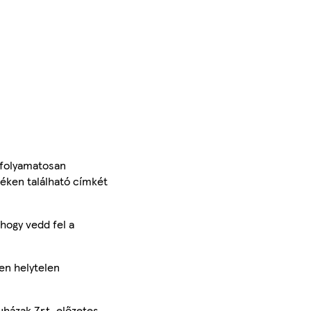
 folyamatosan
méken található címkét
hogy vedd fel a
en helytelen
uházak Zrt. előzetes