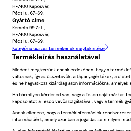
H-7400 Kaposvár,
Pécsi u. 67-69.
Gyártó címe
Kometa 99 Zrt.,
H-7400 Kaposvár,
Pécsi u. 67-69.
Kategória összes termékének megtekintése
Termékleírás használatával
Mindent megteszünk annak érdekében, hogy a termékinf
változnak, így az összetevők, a tápanyagértékek, a diete
és ne hagyatkozz kizárólag azon információkra, amelyek 
Ha bármilyen kérdésed van, vagy a Tesco sajátmárkás ter
kapcsolatot a Tesco vevőszolgálatával, vagy a termék gy
Annak ellenére, hogy a termékinformációk rendszeresen 
információért, amely azonban a jogaidat semmilyen mód
A jelen információ kizárólag személyes felhasználásra 