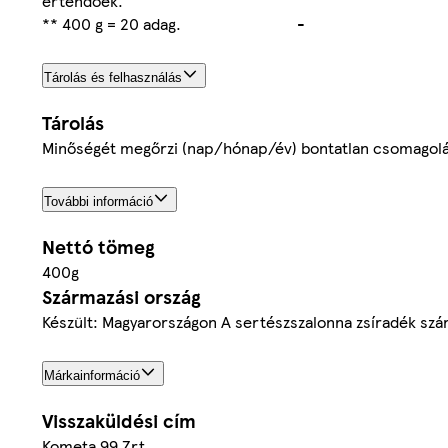
értendőek.
** 400 g = 20 adag.
-
Tárolás és felhasználás
Tárolás
Minőségét megőrzi (nap/hónap/év) bontatlan csomagolásba
További információ
Nettó tömeg
400g
Származási ország
Készült: Magyarországon A sertészszalonna zsíradék szá
Márkainformáció
Visszaküldési cím
Kometa 99 Zrt.,