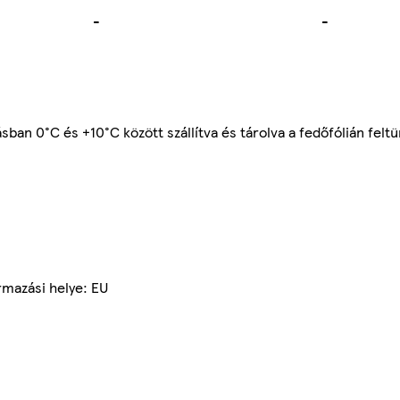
-
-
n 0°C és +10°C között szállítva és tárolva a fedőfólián feltü
rmazási helye: EU