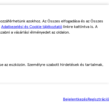
 hozzáférhetünk azokhoz. Az Összes elfogadása és az Összes
z
Adatkezelési és Cookie tájékoztató
linkre kattintva is. A
szabni a vásárlási élményedet az oldalon.
ése az eszközön. Személyre szabott hirdetések és tartalmak,
Bejelentkezés
Regisztráció