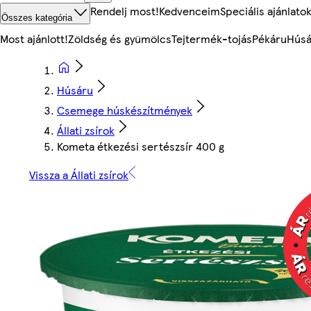
Rendelj most!
Kedvenceim
Speciális ajánlato
Összes kategória
Most ajánlott!
Zöldség és gyümölcs
Tejtermék-tojás
Pékáru
Húsá
Húsáru
Csemege húskészítmények
Állati zsírok
Kometa étkezési sertészsír 400 g
Vissza a Állati zsírok