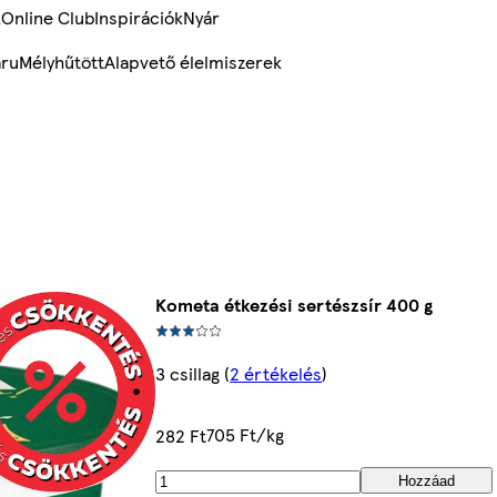
k
Online Club
Inspirációk
Nyár
ru
Mélyhűtött
Alapvető élelmiszerek
Kometa étkezési sertészsír 400 g
3 csillag
(
2 értékelés
)
705 Ft/kg
282 Ft
Hozzáad