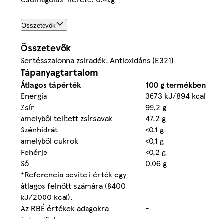
Összetevők
Összetevők
Sertésszalonna zsiradék, Antioxidáns (E321)
Tápanyagtartalom
Átlagos tápérték
100 g termékben
Energia
3673 kJ/894 kcal
Zsír
99,2 g
amelyből telített zsírsavak
47,2 g
Szénhidrát
<0,1 g
amelyből cukrok
<0,1 g
Fehérje
<0,2 g
Só
0,06 g
*Referencia beviteli érték egy
-
átlagos felnőtt számára (8400
kJ/2000 kcal).
Az RBÉ értékek adagokra
-