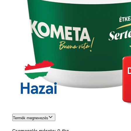
Termék megnevezés
Csomagolás mérete: 0.4kg