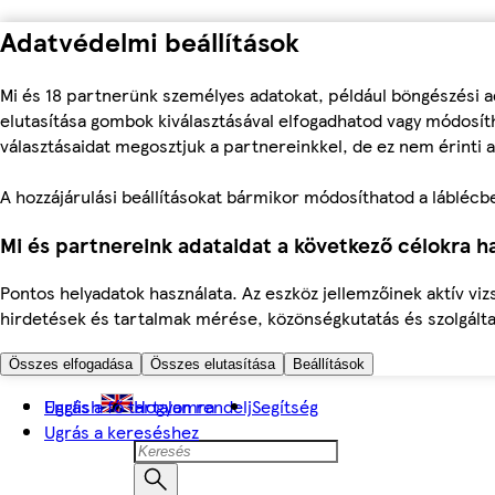
Adatvédelmi beállítások
Mi és 18 partnerünk személyes adatokat, például böngészési a
elutasítása gombok kiválasztásával elfogadhatod vagy módosíth
választásaidat megosztjuk a partnereinkkel, de ez nem érinti a
A hozzájárulási beállításokat bármikor módosíthatod a láblécben 
Mi és partnereink adataidat a következő célokra ha
Pontos helyadatok használata. Az eszköz jellemzőinek aktív viz
hirdetések és tartalmak mérése, közönségkutatás és szolgálta
Összes elfogadása
Összes elutasítása
Beállítások
Ugrás a fő tartalomra
English
Hogyan rendelj
Segítség
Ugrás a kereséshez