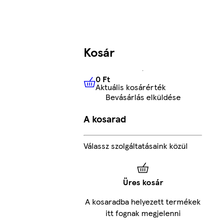
Kosár
0 Ft
Aktuális kosárérték
0 Ft
Aktuális kosárérték
Bevásárlás elküldése
A kosarad
Válassz szolgáltatásaink közül
Üres kosár
A kosaradba helyezett termékek
itt fognak megjelenni