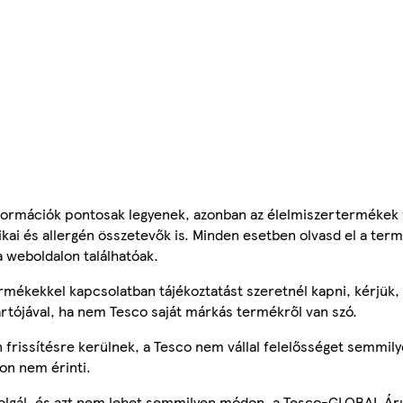
ormációk pontosak legyenek, azonban az élelmiszertermékek
tikai és allergén összetevők is. Minden esetben olvasd el a ter
a weboldalon találhatóak.
mékekkel kapcsolatban tájékoztatást szeretnél kapni, kérjük, 
ártójával, ha nem Tesco saját márkás termékről van szó.
frissítésre kerülnek, a Tesco nem vállal felelősséget semmily
on nem érinti.
szolgál, és azt nem lehet semmilyen módon, a Tesco-GLOBAL Ár