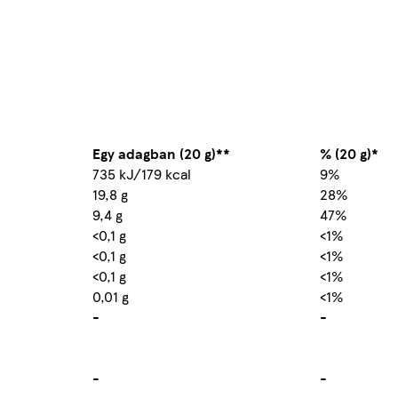
Egy adagban (20 g)**
% (20 g)*
735 kJ/179 kcal
9%
19,8 g
28%
9,4 g
47%
<0,1 g
<1%
<0,1 g
<1%
<0,1 g
<1%
0,01 g
<1%
-
-
-
-