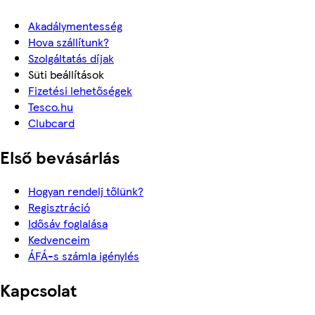
Akadálymentesség
Hova szállítunk?
Szolgáltatás díjak
Süti beállítások
Fizetési lehetőségek
Tesco.hu
Clubcard
Első bevásárlás
Hogyan rendelj tőlünk?
Regisztráció
Idősáv foglalása
Kedvenceim
ÁFÁ-s számla igénylés
Kapcsolat