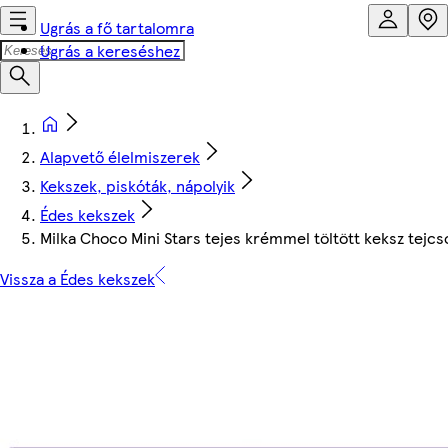
Ugrás a fő tartalomra
Ugrás a kereséshez
Alapvető élelmiszerek
Kekszek, piskóták, nápolyik
Édes kekszek
Milka Choco Mini Stars tejes krémmel töltött keksz tejcs
Vissza a Édes kekszek