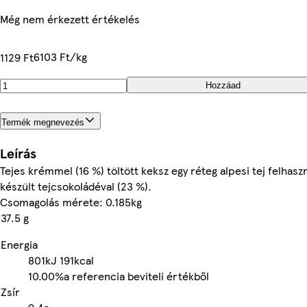
Még nem érkezett értékelés
6103 Ft/kg
1129 Ft
Hozzáad
Termék megnevezés
Leírás
Tejes krémmel (16 %) töltött keksz egy réteg alpesi tej felhasz
készült tejcsokoládéval (23 %).
Csomagolás mérete: 0.185kg
37.5 g
Energia
801kJ
191kcal
10.00%
a referencia beviteli értékből
Zsír