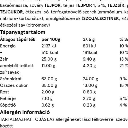
kakaómassza, sovány
TEJPOR
, teljes
TEJPOR
1, 5 %,
TEJZSÍR
,
TEJCUKOR
, étkezési só, térfogatnövelő szerek (ammónium-k
nátrium-karbonátok), emulgeálószerek (
SZÓJALECITINEK
, E4
étkezési sav (citromsav)
Tápanyagtartalom
Átlagos tápérték
per 100g
37.5 g
% 37
Energia
2137 kJ
801 kJ
10 
-
510 kcal
191kcal
10 
Zsír
25.00 g
9.40 g
13 
amelyből telített
11.00 g
4.20 g
21 
zsírsavak
Szénhidrát
63.00 g
24.00 g
9 %
Összes cukor
35.00 g
13.00 g
15 
Rost
2.00 g
0.80 g
Fehérje
7.10 g
2.70 g
5 %
Sópótló
0.62 g
0.23 g
4 %
Allergén információ
TARTALMAZHAT TOJÁST.Az allergéneket lásd félkövérrel szedv
között