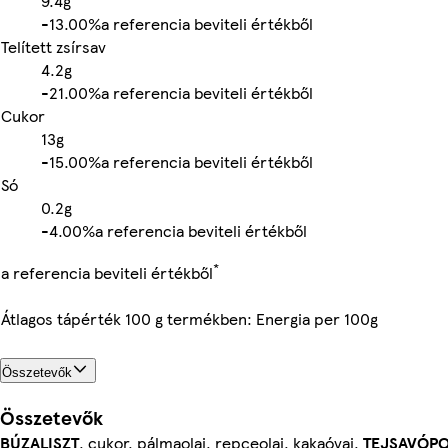
9.4g
-
13.00%
a referencia beviteli értékből
Telített zsírsav
4.2g
-
21.00%
a referencia beviteli értékből
Cukor
13g
-
15.00%
a referencia beviteli értékből
Só
0.2g
-
4.00%
a referencia beviteli értékből
*
a referencia beviteli értékből
Átlagos tápérték 100 g termékben: Energia per 100g
Összetevők
Összetevők
BÚZALISZT
, cukor, pálmaolaj, repceolaj, kakaóvaj,
TEJSAVÓP