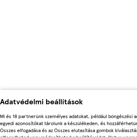
Adatvédelmi beállítások
Mi és 18 partnerünk személyes adatokat, például böngészési a
egyedi azonosítókat tárolunk a készülékeden, és hozzáférhetü
Összes elfogadása és az Összes elutasítása gombok kiválasztá