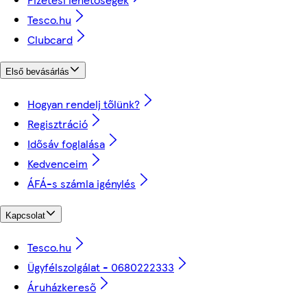
Tesco.hu
Clubcard
Első bevásárlás
Hogyan rendelj tőlünk?
Regisztráció
Idősáv foglalása
Kedvenceim
ÁFÁ-s számla igénylés
Kapcsolat
Tesco.hu
Ügyfélszolgálat - 0680222333
Áruházkereső