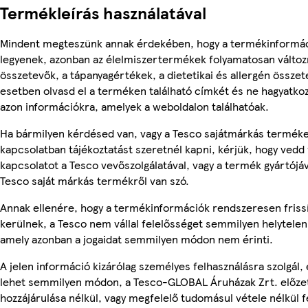
Termékleírás használatával
Mindent megteszünk annak érdekében, hogy a termékinformá
legyenek, azonban az élelmiszertermékek folyamatosan változn
összetevők, a tápanyagértékek, a dietetikai és allergén összet
esetben olvasd el a terméken található címkét és ne hagyatkoz
azon információkra, amelyek a weboldalon találhatóak.
Ha bármilyen kérdésed van, vagy a Tesco sajátmárkás termék
kapcsolatban tájékoztatást szeretnél kapni, kérjük, hogy vedd 
kapcsolatot a Tesco vevőszolgálatával, vagy a termék gyártójá
Tesco saját márkás termékről van szó.
Annak ellenére, hogy a termékinformációk rendszeresen friss
kerülnek, a Tesco nem vállal felelősséget semmilyen helytelen
amely azonban a jogaidat semmilyen módon nem érinti.
A jelen információ kizárólag személyes felhasználásra szolgál,
lehet semmilyen módon, a Tesco-GLOBAL Áruházak Zrt. előzet
hozzájárulása nélkül, vagy megfelelő tudomásul vétele nélkül f