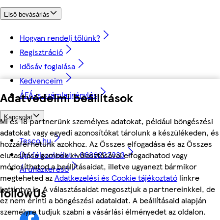
Első bevásárlás
Hogyan rendelj tőlünk?
Regisztráció
Idősáv foglalása
Kedvenceim
ÁFÁ-s számla igénylés
Adatvédelmi beállítások
Kapcsolat
Mi és 18 partnerünk személyes adatokat, például böngészési
adatokat vagy egyedi azonosítókat tárolunk a készülékeden, és
Tesco.hu
hozzáférhetünk azokhoz. Az Összes elfogadása és az Összes
Ügyfélszolgálat - 0680222333
elutasítása gombok kiválasztásával elfogadhatod vagy
módosíthatod a beállításaidat, illetve ugyanezt bármikor
Áruházkereső
megteheted az
Adatkezelési és Cookie tájékoztató
linkre
kattintva is. A választásaidat megosztjuk a partnereinkkel, de
followUs
ez nem érinti a böngészési adataidat. A beállításaid alapján
személyre tudjuk szabni a vásárlási élményedet az oldalon.