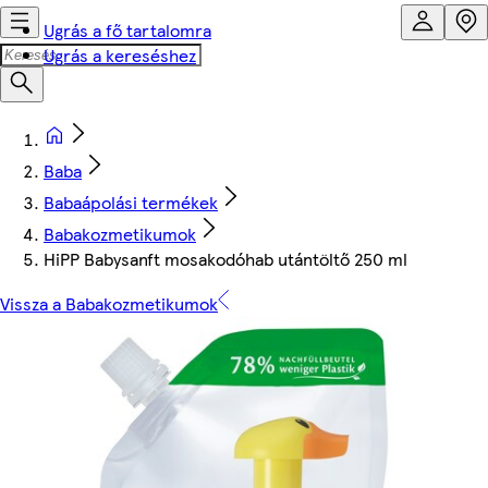
Ugrás a fő tartalomra
Ugrás a kereséshez
Baba
Babaápolási termékek
Babakozmetikumok
HiPP Babysanft mosakodóhab utántöltő 250 ml
Vissza a Babakozmetikumok