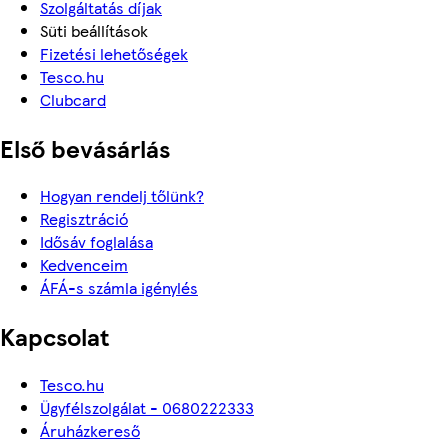
Szolgáltatás díjak
Süti beállítások
Fizetési lehetőségek
Tesco.hu
Clubcard
Első bevásárlás
Hogyan rendelj tőlünk?
Regisztráció
Idősáv foglalása
Kedvenceim
ÁFÁ-s számla igénylés
Kapcsolat
Tesco.hu
Ügyfélszolgálat - 0680222333
Áruházkereső