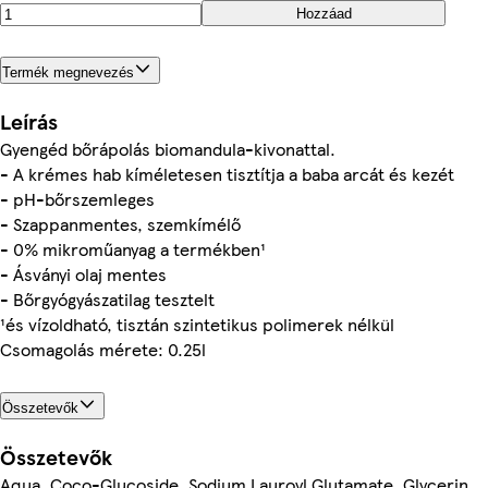
Hozzáad
Termék megnevezés
Leírás
Gyengéd bőrápolás biomandula-kivonattal.
- A krémes hab kíméletesen tisztítja a baba arcát és kezét
- pH-bőrszemleges
- Szappanmentes, szemkímélő
- 0% mikroműanyag a termékben¹
- Ásványi olaj mentes
- Bőrgyógyászatilag tesztelt
¹és vízoldható, tisztán szintetikus polimerek nélkül
Csomagolás mérete: 0.25l
Összetevők
Összetevők
Aqua, Coco-Glucoside, Sodium Lauroyl Glutamate, Glycerin,