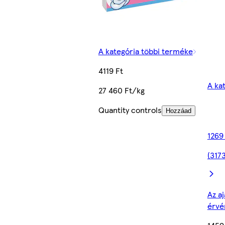
A kategória többi terméke
4119 Ft
A ka
27 460 Ft/kg
Quantity controls
Hozzáad
1269
(3173
Az aj
érvé