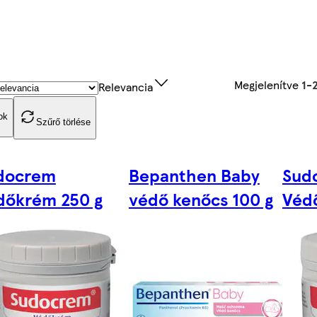
Megjelenítve
1-
Relevancia
ok
Szűrő törlése
docrem
Bepanthen Baby
Sud
dőkrém 250 g
védő kenőcs 100 g
Véd