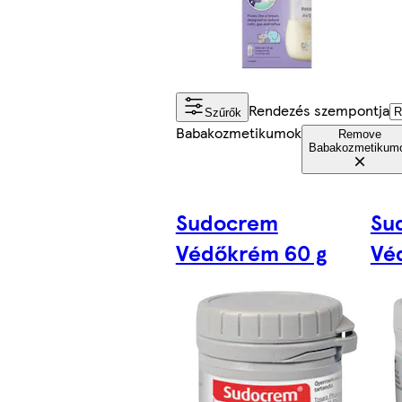
Rendezés szempontja
Szűrők
Babakozmetikumok
Remove
Babakozmetikum
Sudocrem
Su
Védőkrém 60 g
Vé