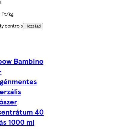
t
 Ft/kg
ty controls
Hozzáad
bow Bambino
-
ergénmentes
erzális
ószer
centrátum 40
ás 1000 ml