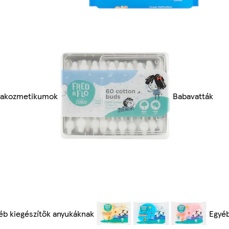
akozmetikumok
Babavatták
éb kiegészítők anyukáknak
Egyéb