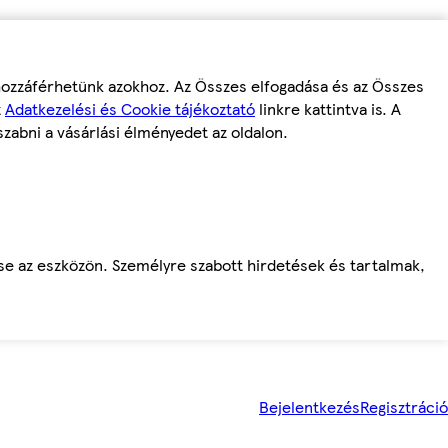
 hozzáférhetünk azokhoz. Az Összes elfogadása és az Összes
z
Adatkezelési és Cookie tájékoztató
linkre kattintva is. A
szabni a vásárlási élményedet az oldalon.
ése az eszközön. Személyre szabott hirdetések és tartalmak,
Bejelentkezés
Regisztráció