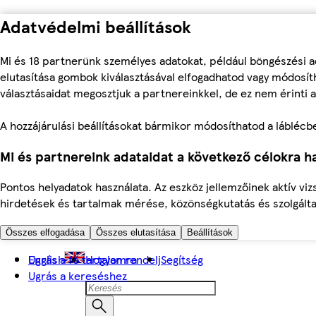
Adatvédelmi beállítások
Mi és 18 partnerünk személyes adatokat, például böngészési a
elutasítása gombok kiválasztásával elfogadhatod vagy módosíth
választásaidat megosztjuk a partnereinkkel, de ez nem érinti a
A hozzájárulási beállításokat bármikor módosíthatod a láblécben 
Mi és partnereink adataidat a következő célokra ha
Pontos helyadatok használata. Az eszköz jellemzőinek aktív viz
hirdetések és tartalmak mérése, közönségkutatás és szolgálta
Összes elfogadása
Összes elutasítása
Beállítások
Ugrás a fő tartalomra
English
Hogyan rendelj
Segítség
Ugrás a kereséshez