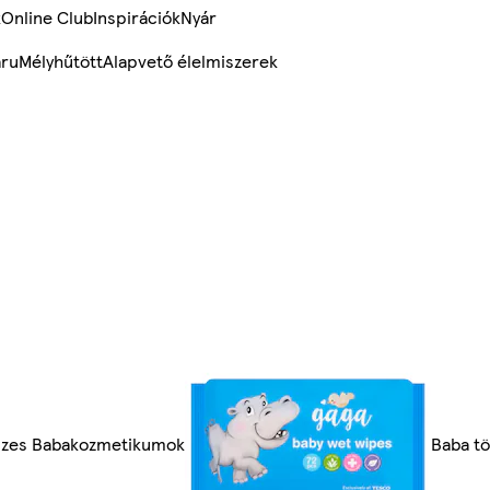
k
Online Club
Inspirációk
Nyár
ru
Mélyhűtött
Alapvető élelmiszerek
zes Babakozmetikumok
Baba t