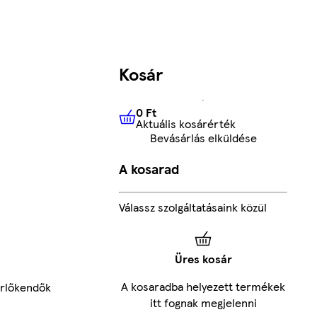
Kosár
0 Ft
Aktuális kosárérték
0 Ft
Aktuális kosárérték
Bevásárlás elküldése
A kosarad
Válassz szolgáltatásaink közül
Üres kosár
A kosaradba helyezett termékek
örlőkendők
itt fognak megjelenni