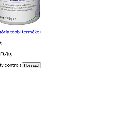
gória többi terméke
t
 Ft/kg
ty controls
Hozzáad