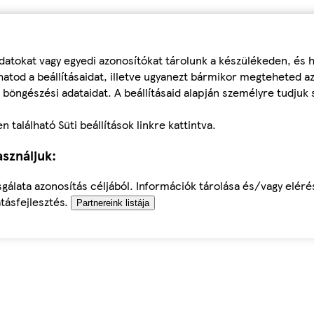
datokat vagy egyedi azonosítókat tárolunk a készülékeden, és
atod a beállításaidat, illetve ugyanezt bármikor megteheted a
 böngészési adataidat. A beállításaid alapján személyre tudjuk 
található Süti beállítások linkre kattintva.
sználjuk:
sgálata azonosítás céljából. Információk tárolása és/vagy elér
tásfejlesztés.
Partnereink listája