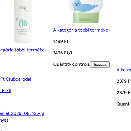
A kategória többi terméke
1499 Ft
tegória többi terméke
7495 Ft/l
Quantity controls
Hozzáad
A kate
 Ft Clubcarddal
2879 F
 Ft/l)
2879 F
Quanti
ánlat 2026. 08. 12.-ig
nyes