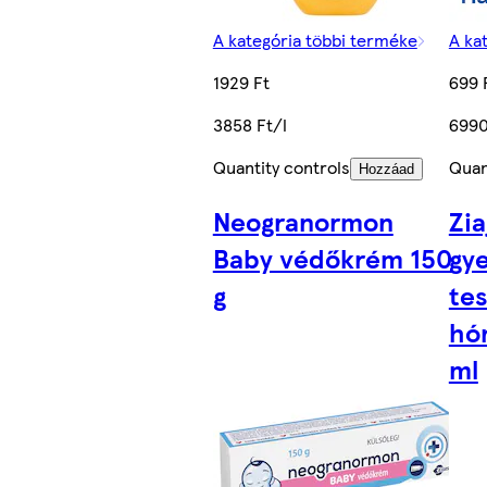
A kategória többi terméke
A ka
1929 Ft
699 
3858 Ft/l
6990
Quantity controls
Quan
Hozzáad
Neogranormon
Zia
Baby védőkrém 150
gy
g
tes
hó
ml