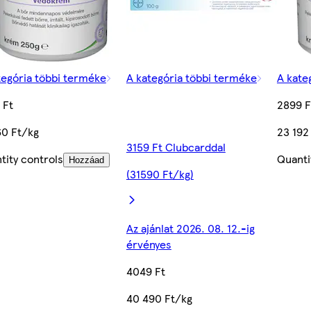
tegória többi terméke
A kategória többi terméke
A kate
 Ft
2899 F
60 Ft/kg
23 192
3159 Ft Clubcarddal
tity controls
Quanti
Hozzáad
(31590 Ft/kg)
Az ajánlat 2026. 08. 12.-ig
érvényes
4049 Ft
40 490 Ft/kg