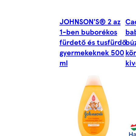
JOHNSON'S® 2 az
Ca
1-ben buborékos
ba
fürdető és tusfürdő
búz
gyermekeknek 500
kö
ml
kiv