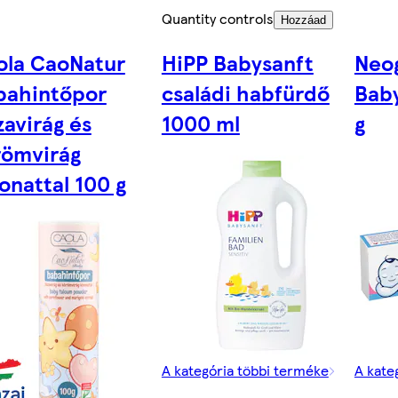
Quantity controls
Hozzáad
ola CaoNatur
HiPP Babysanft
Neo
bahintőpor
családi habfürdő
Bab
avirág és
1000 ml
g
römvirág
onattal 100 g
A kategória többi terméke
A kate