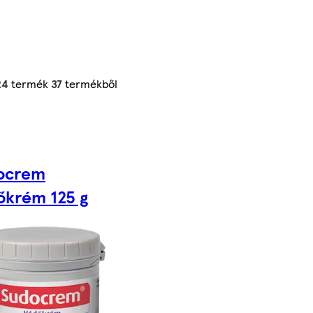
24
termék
37
termékből
ocrem
őkrém 125 g