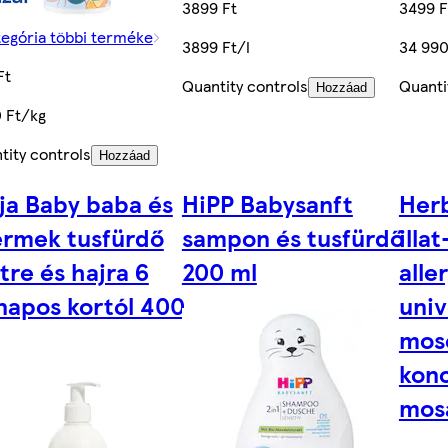
3899 Ft
3499 F
tegória többi terméke
3899 Ft/l
34 990
Ft
Quantity controls
Quanti
Hozzáad
 Ft/kg
tity controls
Hozzáad
ja Baby baba és
HiPP Babysanft
Her
ermek tusfürdő
sampon és tusfürdő
illat
tre és hajra 6
200 ml
all
napos kortól 400
univ
mos
kon
mos