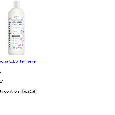
gória többi terméke
t
t/l
ty controls
Hozzáad