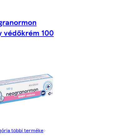
granormon
y védőkrém 100
gória többi terméke