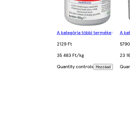
A kategória többi terméke
A ka
2129 Ft
5790
35 483 Ft/kg
23 1
Quantity controls
Quan
Hozzáad