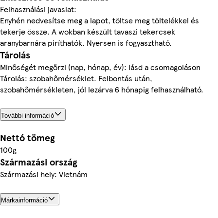
Felhasználási javaslat:
Enyhén nedvesítse meg a lapot, töltse meg töltelékkel és
tekerje össze. A wokban készült tavaszi tekercsek
aranybarnára piríthatók. Nyersen is fogyasztható.
Tárolás
Minőségét megőrzi (nap, hónap, év): lásd a csomagoláson
Tárolás: szobahőmérséklet. Felbontás után,
szobahőmérsékleten, jól lezárva 6 hónapig felhasználható.
További információ
Nettó tömeg
100g
Származási ország
Származási hely: Vietnám
Márkainformáció