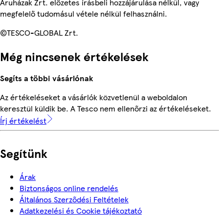
Áruházak Zrt. előzetes írásbeli hozzájárulása nélkül, vagy
megfelelő tudomásul vétele nélkül felhasználni.
©TESCO-GLOBAL Zrt.
Még nincsenek értékelések
Segíts a többi vásárlónak
Az értékeléseket a vásárlók közvetlenül a weboldalon
keresztül küldik be. A Tesco nem ellenőrzi az értékeléseket.
Írj értékelést
Segítünk
Árak
Biztonságos online rendelés
Általános Szerződési Feltételek
Adatkezelési és Cookie tájékoztató