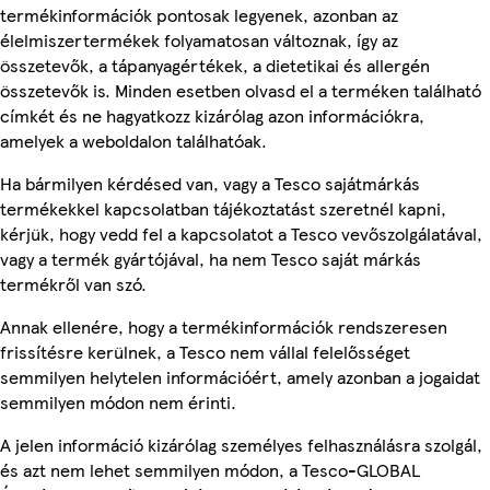
termékinformációk pontosak legyenek, azonban az
élelmiszertermékek folyamatosan változnak, így az
összetevők, a tápanyagértékek, a dietetikai és allergén
összetevők is. Minden esetben olvasd el a terméken található
címkét és ne hagyatkozz kizárólag azon információkra,
amelyek a weboldalon találhatóak.
Ha bármilyen kérdésed van, vagy a Tesco sajátmárkás
termékekkel kapcsolatban tájékoztatást szeretnél kapni,
kérjük, hogy vedd fel a kapcsolatot a Tesco vevőszolgálatával,
vagy a termék gyártójával, ha nem Tesco saját márkás
termékről van szó.
Annak ellenére, hogy a termékinformációk rendszeresen
frissítésre kerülnek, a Tesco nem vállal felelősséget
semmilyen helytelen információért, amely azonban a jogaidat
semmilyen módon nem érinti.
A jelen információ kizárólag személyes felhasználásra szolgál,
és azt nem lehet semmilyen módon, a Tesco-GLOBAL