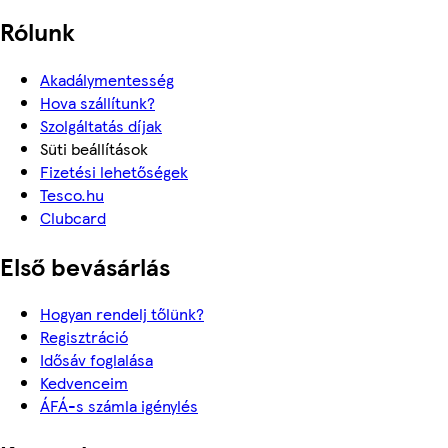
Rólunk
Akadálymentesség
Hova szállítunk?
Szolgáltatás díjak
Süti beállítások
Fizetési lehetőségek
Tesco.hu
Clubcard
Első bevásárlás
Hogyan rendelj tőlünk?
Regisztráció
Idősáv foglalása
Kedvenceim
ÁFÁ-s számla igénylés