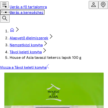
Ugrás a fő tartalomra
Ugrás a kereséshez
Alapvető élelmiszerek
Nemzetközi konyha
Távol keleti konyha
House of Asia tavaszi tekercs lapok 100 g
Vissza a Távol keleti konyha