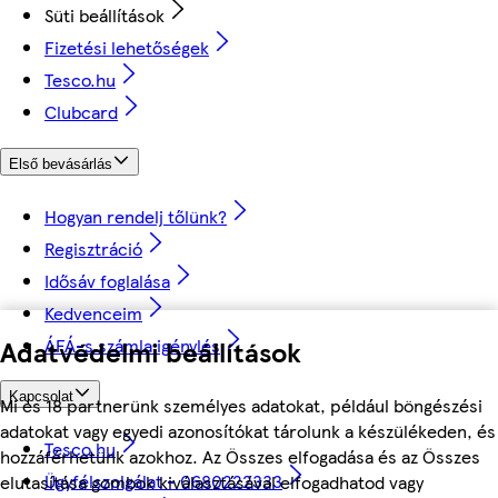
Süti beállítások
Fizetési lehetőségek
Tesco.hu
Clubcard
Első bevásárlás
Hogyan rendelj tőlünk?
Regisztráció
Idősáv foglalása
Kedvenceim
ÁFÁ-s számla igénylés
Adatvédelmi beállítások
Kapcsolat
Mi és 18 partnerünk személyes adatokat, például böngészési
adatokat vagy egyedi azonosítókat tárolunk a készülékeden, és
Tesco.hu
hozzáférhetünk azokhoz. Az Összes elfogadása és az Összes
Ügyfélszolgálat - 0680222333
elutasítása gombok kiválasztásával elfogadhatod vagy