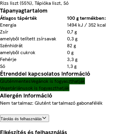
Rizs liszt (55%), Tápióka liszt, Só
Tápanyagtartalom
Átlagos tápérték
100 g termékben:
Energia
1494 kJ / 352 kcal
Zsír
0,7 g
amelyből telített zsírsavak
0,3 g
Szénhidrát
82 g
amelyből cukrok
0 g
Fehérje
3,3 g
Só
1,3 g
Étrenddel kapcsolatos információ
Gluténmentes
Vegánok is fogyaszthatják
Vegetáriánusok is fogyaszthatják
Allergén információ
Nem tartalmaz: Glutént tartalmazó gabonafélék
Tárolás és felhasználás
Elkészítés és felhasználás