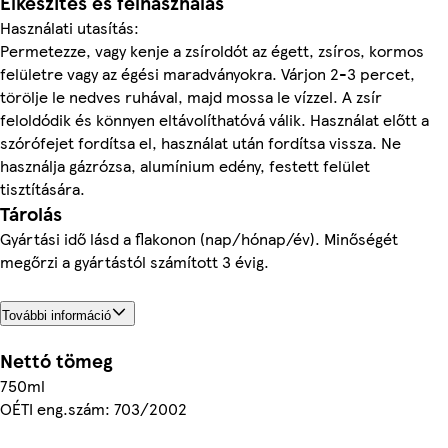
Elkészítés és felhasználás
Használati utasítás:
Permetezze, vagy kenje a zsíroldót az égett, zsíros, kormos
felületre vagy az égési maradványokra. Várjon 2-3 percet,
törölje le nedves ruhával, majd mossa le vízzel. A zsír
feloldódik és könnyen eltávolíthatóvá válik. Használat előtt a
szórófejet fordítsa el, használat után fordítsa vissza. Ne
használja gázrózsa, alumínium edény, festett felület
tisztítására.
Tárolás
Gyártási idő lásd a flakonon (nap/hónap/év). Minőségét
megőrzi a gyártástól számított 3 évig.
További információ
Nettó tömeg
750ml
OÉTI eng.szám: 703/2002