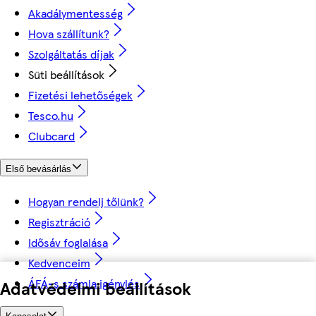
Akadálymentesség
Hova szállítunk?
Szolgáltatás díjak
Süti beállítások
Fizetési lehetőségek
Tesco.hu
Clubcard
Első bevásárlás
Hogyan rendelj tőlünk?
Regisztráció
Idősáv foglalása
Kedvenceim
ÁFÁ-s számla igénylés
Adatvédelmi beállítások