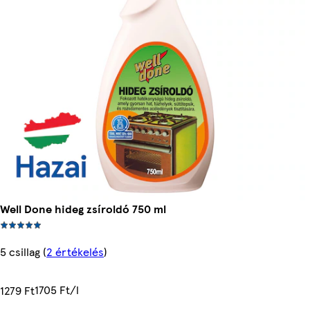
Well Done hideg zsíroldó 750 ml
5 csillag
(
2 értékelés
)
1705 Ft/l
1279 Ft