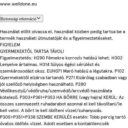
www.welldone.eu
Biztonsági információ
Használat előtt olvassa el, használat közben pedig tartsa be a
termék használati útmutatóját és a figyelmeztetéseket.
FIGYELEM
GYERMEKEKTŐL TARTSA TÁVOL!
Figyelmeztetés: H290 Fémekre korrozív hatású lehet. H302
Lenyelve ártalmas. H314 Súlyos égési sérülést és
szemkárosodást okoz. EUH071 Maró hatású a légutakra. P102
Gyermekektől elzárva tartandó. P271 Kizárólag szabadban vagy
jól szellőző helyiségben használható. P280
Védőkesztyű/védőruha/szemvédő/arcvédő használata
kötelező. P303+P361+P353 HA BŐRRE (vagy hajra) KERÜL: Az
összes szennyezett ruhadarabot azonnal el kell távolítani/le
kell vetni. A bőrt le kell öblíteni vízzel/zuhanyozás.
P305+P351+P338 SZEMBE KERÜLÉS esetén: Több percig tartó
óvatos öblítés vízzel. Adott esetben a kontaktlencsék