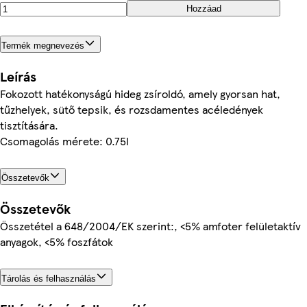
Hozzáad
Termék megnevezés
Leírás
Fokozott hatékonyságú hideg zsíroldó, amely gyorsan hat,
tűzhelyek, sütő tepsik, és rozsdamentes acéledények
tisztítására.
Csomagolás mérete: 0.75l
Összetevők
Összetevők
Összetétel a 648/2004/EK szerint:, <5% amfoter felületaktív
anyagok, <5% foszfátok
Tárolás és felhasználás