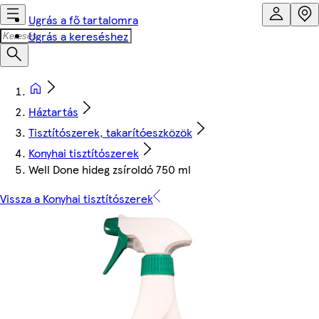
Ugrás a fő tartalomra
Ugrás a kereséshez
Háztartás
Tisztítószerek, takarítóeszközök
Konyhai tisztítószerek
Well Done hideg zsíroldó 750 ml
Vissza a Konyhai tisztítószerek