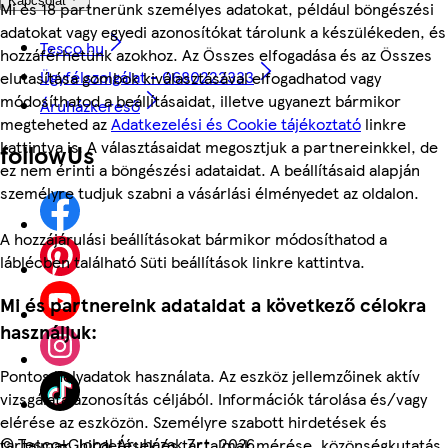
Kapcsolat
Mi és 18 partnerünk személyes adatokat, például böngészési
adatokat vagy egyedi azonosítókat tárolunk a készülékeden, és
Tesco.hu
hozzáférhetünk azokhoz. Az Összes elfogadása és az Összes
Ügyfélszolgálat - 0680222333
elutasítása gombok kiválasztásával elfogadhatod vagy
módosíthatod a beállításaidat, illetve ugyanezt bármikor
Áruházkereső
megteheted az
Adatkezelési és Cookie tájékoztató
linkre
kattintva is. A választásaidat megosztjuk a partnereinkkel, de
followUs
ez nem érinti a böngészési adataidat. A beállításaid alapján
személyre tudjuk szabni a vásárlási élményedet az oldalon.
A hozzájárulási beállításokat bármikor módosíthatod a
láblécben található Süti beállítások linkre kattintva.
Mi és partnereink adataidat a következő célokra
használjuk:
Pontos helyadatok használata. Az eszköz jellemzőinek aktív
vizsgálata azonosítás céljából. Információk tárolása és/vagy
elérése az eszközön. Személyre szabott hirdetések és
©
Tesco-Global Áruházak Zrt. 2026
tartalmak, hirdetések és tartalmak mérése, közönségkutatás