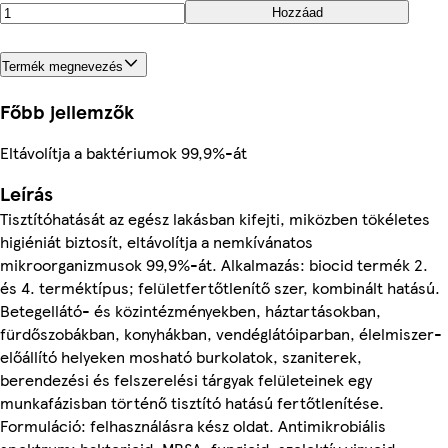
Hozzáad
Termék megnevezés
Főbb jellemzők
Eltávolítja a baktériumok 99,9%-át
Leírás
Tisztítóhatását az egész lakásban kifejti, miközben tökéletes
higiéniát biztosít, eltávolítja a nemkívánatos
mikroorganizmusok 99,9%-át. Alkalmazás: biocid termék 2.
és 4. terméktípus; felületfertőtlenítő szer, kombinált hatású.
Betegellátó- és közintézményekben, háztartásokban,
fürdőszobákban, konyhákban, vendéglátóiparban, élelmiszer-
előállító helyeken mosható burkolatok, szaniterek,
berendezési és felszerelési tárgyak felületeinek egy
munkafázisban történő tisztító hatású fertőtlenítése.
Formuláció: felhasználásra kész oldat. Antimikrobiális