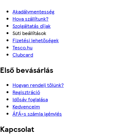
Akadálymentesség
Hova szállítunk?
Szolgáltatás díjak
Süti beállítások
Fizetési lehetőségek
Tesco.hu
Clubcard
Első bevásárlás
Hogyan rendelj tőlünk?
Regisztráció
Idősáv foglalása
Kedvenceim
ÁFÁ-s számla igénylés
Kapcsolat