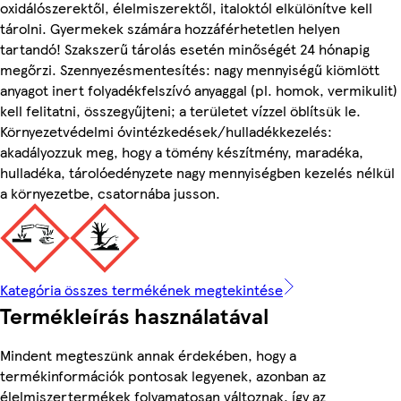
oxidálószerektől, élelmiszerektől, italoktól elkülönítve kell
tárolni. Gyermekek számára hozzáférhetetlen helyen
tartandó! Szakszerű tárolás esetén minőségét 24 hónapig
megőrzi. Szennyezésmentesítés: nagy mennyiségű kiömlött
anyagot inert folyadékfelszívó anyaggal (pl. homok, vermikulit)
kell felitatni, összegyűjteni; a területet vízzel öblítsük le.
Környezetvédelmi óvintézkedések/hulladékkezelés:
akadályozzuk meg, hogy a tömény készítmény, maradéka,
hulladéka, tárolóedényzete nagy mennyiségben kezelés nélkül
a környezetbe, csatornába jusson.
Kategória összes termékének megtekintése
Termékleírás használatával
Mindent megteszünk annak érdekében, hogy a
termékinformációk pontosak legyenek, azonban az
élelmiszertermékek folyamatosan változnak, így az