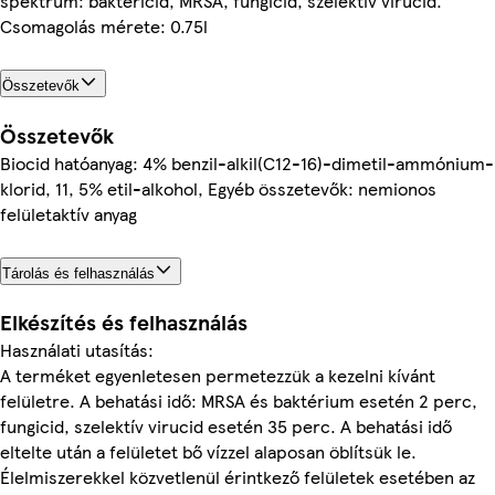
spektrum: baktericid, MRSA, fungicid, szelektív virucid.
Csomagolás mérete: 0.75l
Összetevők
Összetevők
Biocid hatóanyag: 4% benzil-alkil(C12-16)-dimetil-ammónium-
klorid, 11, 5% etil-alkohol, Egyéb összetevők: nemionos
felületaktív anyag
Tárolás és felhasználás
Elkészítés és felhasználás
Használati utasítás:
A terméket egyenletesen permetezzük a kezelni kívánt
felületre. A behatási idő: MRSA és baktérium esetén 2 perc,
fungicid, szelektív virucid esetén 35 perc. A behatási idő
eltelte után a felületet bő vízzel alaposan öblítsük le.
Élelmiszerekkel közvetlenül érintkező felületek esetében az