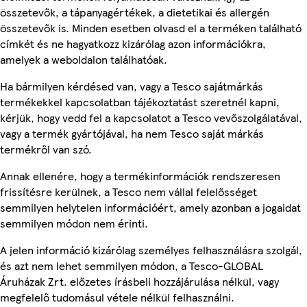
összetevők, a tápanyagértékek, a dietetikai és allergén
összetevők is. Minden esetben olvasd el a terméken található
címkét és ne hagyatkozz kizárólag azon információkra,
amelyek a weboldalon találhatóak.
Ha bármilyen kérdésed van, vagy a Tesco sajátmárkás
termékekkel kapcsolatban tájékoztatást szeretnél kapni,
kérjük, hogy vedd fel a kapcsolatot a Tesco vevőszolgálatával,
vagy a termék gyártójával, ha nem Tesco saját márkás
termékről van szó.
Annak ellenére, hogy a termékinformációk rendszeresen
frissítésre kerülnek, a Tesco nem vállal felelősséget
semmilyen helytelen információért, amely azonban a jogaidat
semmilyen módon nem érinti.
A jelen információ kizárólag személyes felhasználásra szolgál,
és azt nem lehet semmilyen módon, a Tesco-GLOBAL
Áruházak Zrt. előzetes írásbeli hozzájárulása nélkül, vagy
megfelelő tudomásul vétele nélkül felhasználni.