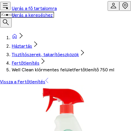
Ugrás a fő tartalomra
Ugrás a kereséshez
Háztartás
Tisztítószerek, takarítóeszközök
Fertőtlenítés
Well Clean klórmentes felületfertőtlenítő 750 ml
Vissza a Fertőtlenítés