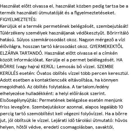
Használat előtt olvassa el, használat közben pedig tartsa be a
termék használati útmutatóját és a figyelmeztetéseket.
FIGYELMEZTETÉS:
Kerüljük el a termék permetének belégzését, szembejutását!
Túlérzékeny személyek használjanak védőkesztyűt. Bőrirritáló
hatású. Súlyos szemkárosodást okoz. Nagyon mérgező a vízi
élővilágra, hosszan tartó károsodást okoz. GYERMEKEKTŐL
ELZÁRVA TARTANDÓ. Használat előtt olvassa el a címkén
közölt információkat. Kerülje el a permet belélegzését. HA
BŐRRE (vagy hajra) KERÜL: Lemosás bő vízzel. SZEMBE
KERÜLÉS esetén: Óvatos öblítés vízzel több percen keresztül.
Adott esetben a kontaktlencsék eltávolítása, ha könnyen
megoldható. Az öblítés folytatása. A tartalom/edény
elhelyezése hulladékként: a helyi előírások szerint.
Elsősegélynyújtás: Permetének belégzése esetén menjünk
friss levegőre. Szembejutáskor azonnal, alapos legalább 10
percig tartó szemöblítést kell végezni folyóvízzel. Ha a bőrre
jut, jól öblítsük le vízzel. Lejárati idő tárolási útmutató: hűvös
helyen, hőtől védve, eredeti csomagolásban, savaktól,