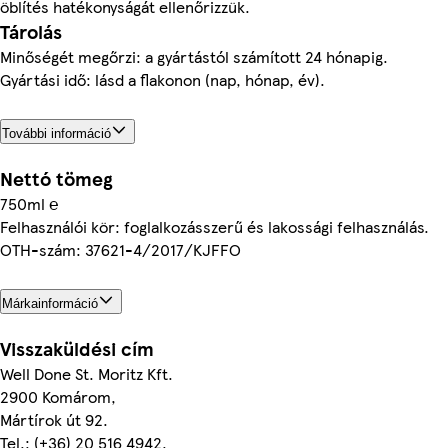
öblítés hatékonyságát ellenőrizzük.
Tárolás
Minőségét megőrzi: a gyártástól számított 24 hónapig.
Gyártási idő: lásd a flakonon (nap, hónap, év).
További információ
Nettó tömeg
750ml ℮
Felhasználói kör: foglalkozásszerű és lakossági felhasználás.
OTH-szám: 37621-4/2017/KJFFO
Márkainformáció
Visszaküldési cím
Well Done St. Moritz Kft.
2900 Komárom,
Mártírok út 92.
Tel.: (+36) 20 516 4942,