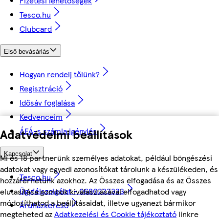
Fizetési lehetőségek
Tesco.hu
Clubcard
Első bevásárlás
Hogyan rendelj tőlünk?
Regisztráció
Idősáv foglalása
Kedvenceim
ÁFÁ-s számla igénylés
Adatvédelmi beállítások
Kapcsolat
Mi és 18 partnerünk személyes adatokat, például böngészési
adatokat vagy egyedi azonosítókat tárolunk a készülékeden, és
Tesco.hu
hozzáférhetünk azokhoz. Az Összes elfogadása és az Összes
Ügyfélszolgálat - 0680222333
elutasítása gombok kiválasztásával elfogadhatod vagy
módosíthatod a beállításaidat, illetve ugyanezt bármikor
Áruházkereső
megteheted az
Adatkezelési és Cookie tájékoztató
linkre