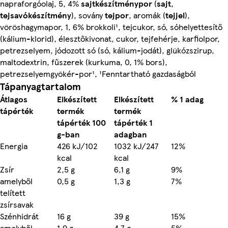
napraforgóolaj, 5, 4%
sajtkészítménypor
(
sajt
,
tejsavókészítmény
), sovány
tejpor
, aromák (
tejjel
),
vöröshagymapor, 1, 6% brokkoli¹, tejcukor, só, sóhelyettesítő
(kálium-klorid), élesztőkivonat, cukor, tejfehérje, karfiolpor,
petrezselyem, jódozott só (só, kálium-jodát), glükózszirup,
maltodextrin, fűszerek (kurkuma, 0, 1% bors),
petrezselyemgyökér-por¹, ¹Fenntartható gazdaságból
Tápanyagtartalom
Átlagos
Elkészített
Elkészített
% 1 adag
tápérték
termék
termék
tápérték 100
tápérték 1
g-ban
adagban
Energia
426 kJ/102
1032 kJ/247
12%
kcal
kcal
Zsír
2,5 g
6,1 g
9%
amelyből
0,5 g
1,3 g
7%
telített
zsírsavak
Szénhidrát
16 g
39 g
15%
amelyből
1,9 g
4,7 g
5%