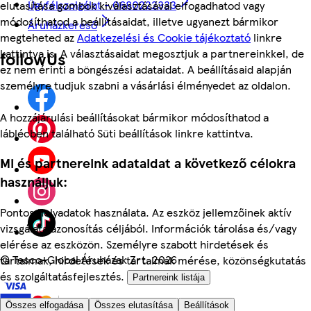
Ügyfélszolgálat - 0680222333
elutasítása gombok kiválasztásával elfogadhatod vagy
módosíthatod a beállításaidat, illetve ugyanezt bármikor
Áruházkereső
megteheted az
Adatkezelési és Cookie tájékoztató
linkre
kattintva is. A választásaidat megosztjuk a partnereinkkel, de
followUs
ez nem érinti a böngészési adataidat. A beállításaid alapján
személyre tudjuk szabni a vásárlási élményedet az oldalon.
A hozzájárulási beállításokat bármikor módosíthatod a
láblécben található Süti beállítások linkre kattintva.
Mi és partnereink adataidat a következő célokra
használjuk:
Pontos helyadatok használata. Az eszköz jellemzőinek aktív
vizsgálata azonosítás céljából. Információk tárolása és/vagy
elérése az eszközön. Személyre szabott hirdetések és
©
Tesco-Global Áruházak Zrt. 2026
tartalmak, hirdetések és tartalmak mérése, közönségkutatás
és szolgáltatásfejlesztés.
Partnereink listája
Összes elfogadása
Összes elutasítása
Beállítások