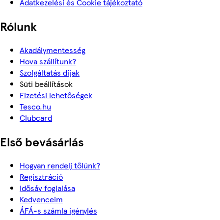
Adatkezelési és Cookie tájékoztató
Rólunk
Akadálymentesség
Hova szállítunk?
Szolgáltatás díjak
Süti beállítások
Fizetési lehetőségek
Tesco.hu
Clubcard
Első bevásárlás
Hogyan rendelj tőlünk?
Regisztráció
Idősáv foglalása
Kedvenceim
ÁFÁ-s számla igénylés