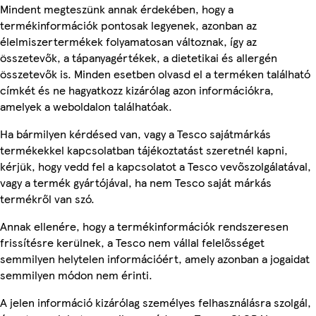
Mindent megteszünk annak érdekében, hogy a
termékinformációk pontosak legyenek, azonban az
élelmiszertermékek folyamatosan változnak, így az
összetevők, a tápanyagértékek, a dietetikai és allergén
összetevők is. Minden esetben olvasd el a terméken található
címkét és ne hagyatkozz kizárólag azon információkra,
amelyek a weboldalon találhatóak.
Ha bármilyen kérdésed van, vagy a Tesco sajátmárkás
termékekkel kapcsolatban tájékoztatást szeretnél kapni,
kérjük, hogy vedd fel a kapcsolatot a Tesco vevőszolgálatával,
vagy a termék gyártójával, ha nem Tesco saját márkás
termékről van szó.
Annak ellenére, hogy a termékinformációk rendszeresen
frissítésre kerülnek, a Tesco nem vállal felelősséget
semmilyen helytelen információért, amely azonban a jogaidat
semmilyen módon nem érinti.
A jelen információ kizárólag személyes felhasználásra szolgál,