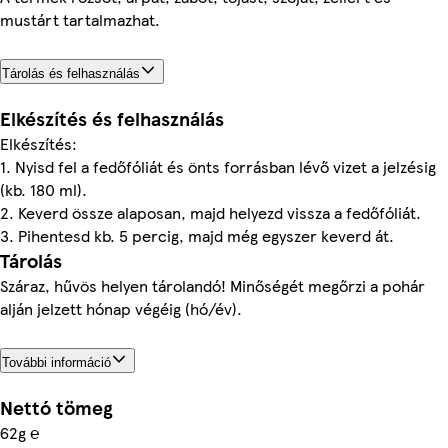
mustárt tartalmazhat.
Tárolás és felhasználás
Elkészítés és felhasználás
Elkészítés:
1. Nyisd fel a fedőfóliát és önts forrásban lévő vizet a jelzésig
(kb. 180 ml).
2. Keverd össze alaposan, majd helyezd vissza a fedőfóliát.
3. Pihentesd kb. 5 percig, majd még egyszer keverd át.
Tárolás
Száraz, hűvös helyen tárolandó! Minőségét megőrzi a pohár
alján jelzett hónap végéig (hó/év).
További információ
Nettó tömeg
62g ℮