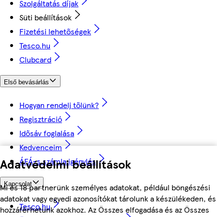
Szolgáltatás díjak
Süti beállítások
Fizetési lehetőségek
Tesco.hu
Clubcard
Első bevásárlás
Hogyan rendelj tőlünk?
Regisztráció
Idősáv foglalása
Kedvenceim
Adatvédelmi beállítások
ÁFÁ-s számla igénylés
Kapcsolat
Mi és 18 partnerünk személyes adatokat, például böngészési
adatokat vagy egyedi azonosítókat tárolunk a készülékeden, és
Tesco.hu
hozzáférhetünk azokhoz. Az Összes elfogadása és az Összes