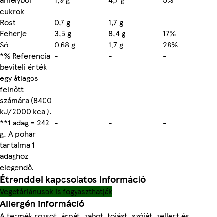
cukrok
Rost
0,7 g
1,7 g
Fehérje
3,5 g
8,4 g
17%
Só
0,68 g
1,7 g
28%
*% Referencia
-
-
-
beviteli érték
egy átlagos
felnőtt
számára (8400
kJ/2000 kcal).
**1 adag = 242
-
-
-
g. A pohár
tartalma 1
adaghoz
elegendő.
Étrenddel kapcsolatos információ
Vegetáriánusok is fogyaszthatják
Allergén információ
A termék rozsot, árpát, zabot, tojást, szóját, zellert és