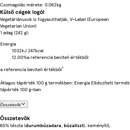
Csomagolás mérete: 0.062kg
Külső cégek logói
Vegetáriánusok is fogyaszthatják, V-Label (European
Vegetarian Union)
1 adag (242 g):
Energia
1032kJ
247kcal
12.00%
a referencia beviteli értékből
*
a referencia beviteli értékből
Átlagos tápérték 100 g termékben: Energia Elkészített termék
tápérték 100 g-ban
Összetevők
Összetevők
65% tészta (
durumbúzadara
,
búzaliszt
), keményítő,