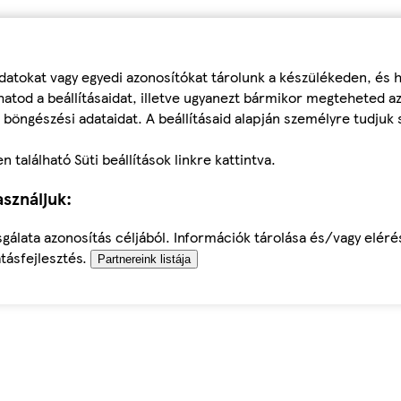
datokat vagy egyedi azonosítókat tárolunk a készülékeden, és
atod a beállításaidat, illetve ugyanezt bármikor megteheted a
 böngészési adataidat. A beállításaid alapján személyre tudjuk 
található Süti beállítások linkre kattintva.
sználjuk:
sgálata azonosítás céljából. Információk tárolása és/vagy elér
tásfejlesztés.
Partnereink listája