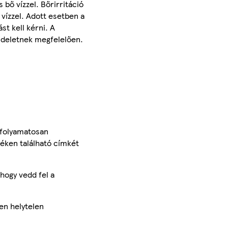
ő vízzel. Bőrirritáció
vízzel. Adott esetben a
st kell kérni. A
endeletnek megfelelően.
 folyamatosan
méken található címkét
hogy vedd fel a
en helytelen