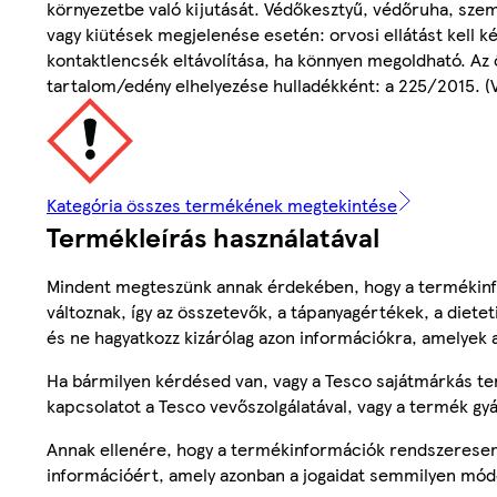
környezetbe való kijutását. Védőkesztyű, védőruha, sze
vagy kiütések megjelenése esetén: orvosi ellátást kell k
kontaktlencsék eltávolítása, ha könnyen megoldható. Az öb
tartalom/edény elhelyezése hulladékként: a 225/2015. (VI
Kategória összes termékének megtekintése
Termékleírás használatával
Mindent megteszünk annak érdekében, hogy a termékinf
változnak, így az összetevők, a tápanyagértékek, a diete
és ne hagyatkozz kizárólag azon információkra, amelyek 
Ha bármilyen kérdésed van, vagy a Tesco sajátmárkás ter
kapcsolatot a Tesco vevőszolgálatával, vagy a termék gy
Annak ellenére, hogy a termékinformációk rendszeresen 
információért, amely azonban a jogaidat semmilyen mód