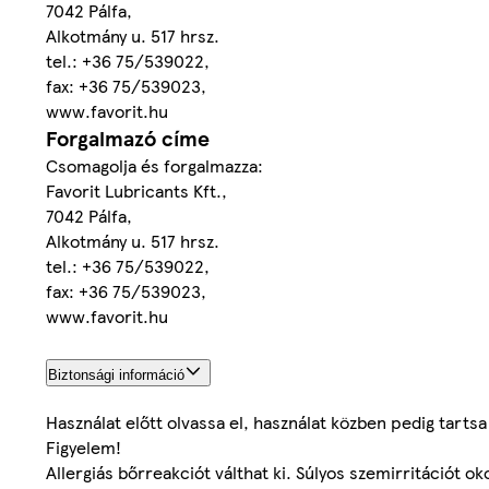
7042 Pálfa,
Alkotmány u. 517 hrsz.
tel.: +36 75/539022,
fax: +36 75/539023,
www.favorit.hu
Forgalmazó címe
Csomagolja és forgalmazza:
Favorit Lubricants Kft.,
7042 Pálfa,
Alkotmány u. 517 hrsz.
tel.: +36 75/539022,
fax: +36 75/539023,
www.favorit.hu
Biztonsági információ
Használat előtt olvassa el, használat közben pedig tarts
Figyelem!
Allergiás bőrreakciót válthat ki. Súlyos szemirritációt ok