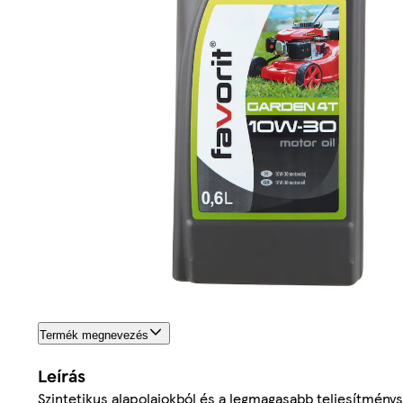
Termék megnevezés
Leírás
Szintetikus alapolajokból és a legmagasabb teljesítménys