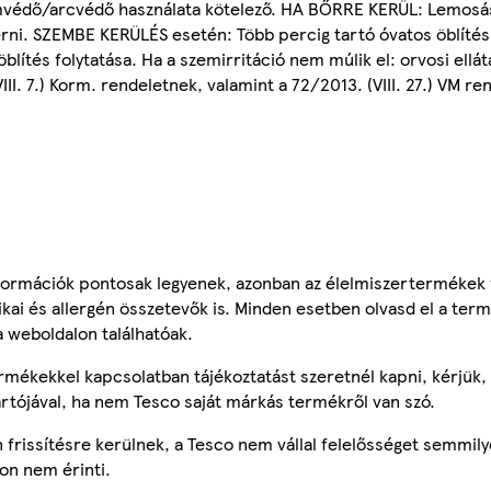
mvédő/arcvédő használata kötelező. HA BŐRRE KERÜL: Lemosás b
érni. SZEMBE KERÜLÉS esetén: Több percig tartó óvatos öblítés 
lítés folytatása. Ha a szemirritáció nem múlik el: orvosi ellátá
II. 7.) Korm. rendeletnek, valamint a 72/2013. (VIII. 27.) VM r
ormációk pontosak legyenek, azonban az élelmiszertermékek
tikai és allergén összetevők is. Minden esetben olvasd el a ter
a weboldalon találhatóak.
mékekkel kapcsolatban tájékoztatást szeretnél kapni, kérjük, 
ártójával, ha nem Tesco saját márkás termékről van szó.
frissítésre kerülnek, a Tesco nem vállal felelősséget semmily
on nem érinti.