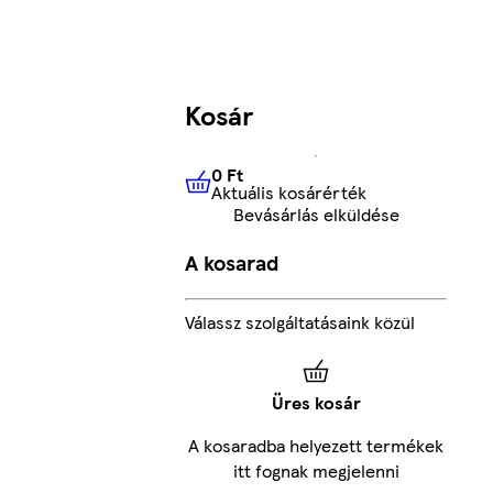
Kosár
0 Ft
Aktuális kosárérték
0 Ft
Aktuális kosárérték
Bevásárlás elküldése
A kosarad
Válassz szolgáltatásaink közül
Üres kosár
A kosaradba helyezett termékek
itt fognak megjelenni