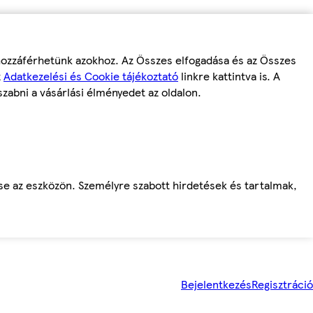
 hozzáférhetünk azokhoz. Az Összes elfogadása és az Összes
z
Adatkezelési és Cookie tájékoztató
linkre kattintva is. A
szabni a vásárlási élményedet az oldalon.
ése az eszközön. Személyre szabott hirdetések és tartalmak,
Bejelentkezés
Regisztráció