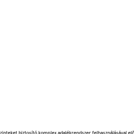
zinteket biztosító komplex adalékrendszer felhasználásával előá