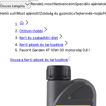
Rendelj most!
Kedvenceim
Speciális ajánlato
Összes kategória
Helló suli!
Most ajánlott!
Zöldség és gyümölcs
Tejtermék-tojás
P
Otthon-hobbi
Kert és szabadtéri élet
Kerti gépek és tartozékok
Favorit Garden 4T 10W-30 motorolaj 0,6 l
Vissza a Kerti gépek és tartozékok