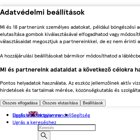
Adatvédelmi beállítások
Mi és 18 partnerünk személyes adatokat, például böngészési a
elutasítása gombok kiválasztásával elfogadhatod vagy módosíth
választásaidat megosztjuk a partnereinkkel, de ez nem érinti a
A hozzájárulási beállításokat bármikor módosíthatod a láblécben 
Mi és partnereink adataidat a következő célokra ha
Pontos helyadatok használata. Az eszköz jellemzőinek aktív viz
hirdetések és tartalmak mérése, közönségkutatás és szolgálta
Összes elfogadása
Összes elutasítása
Beállítások
Ugrás a fő tartalomra
English
Hogyan rendelj
Segítség
Ugrás a kereséshez