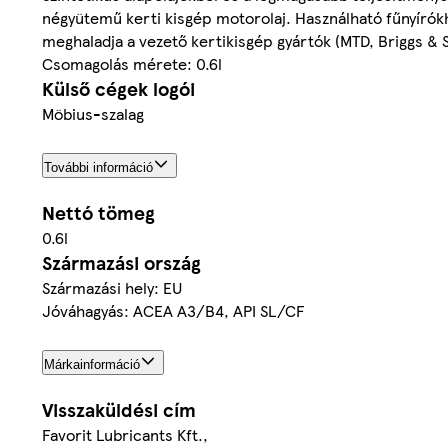
négyütemű kerti kisgép motorolaj. Használható fűnyírókh
meghaladja a vezető kertikisgép gyártók (MTD, Briggs & 
Csomagolás mérete: 0.6l
Külső cégek logói
Möbius-szalag
További információ
Nettó tömeg
0.6l
Származási ország
Származási hely: EU
Jóváhagyás: ACEA A3/B4, API SL/CF
Márkainformáció
Visszaküldési cím
Favorit Lubricants Kft.,