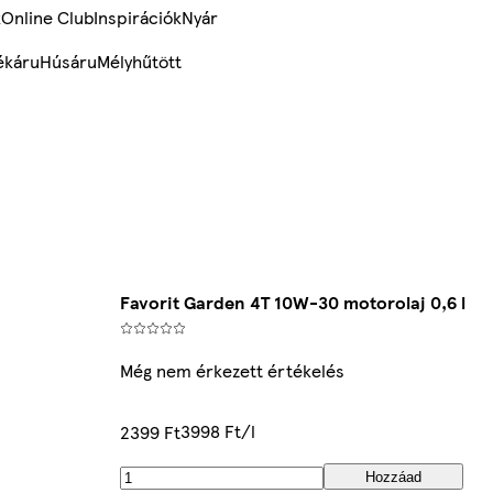
k
Online Club
Inspirációk
Nyár
ékáru
Húsáru
Mélyhűtött
Favorit Garden 4T 10W-30 motorolaj 0,6 l
Még nem érkezett értékelés
3998 Ft/l
2399 Ft
Hozzáad