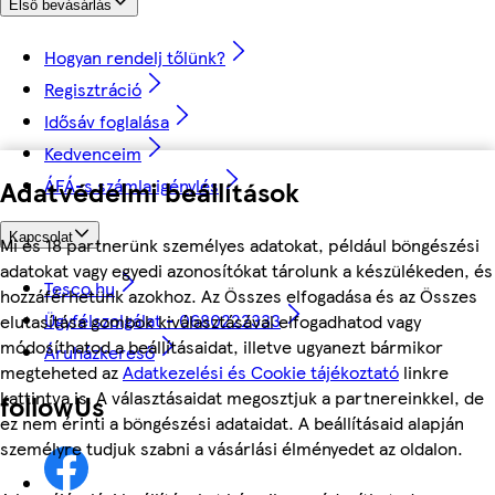
Első bevásárlás
Hogyan rendelj tőlünk?
Regisztráció
Idősáv foglalása
Kedvenceim
Adatvédelmi beállítások
ÁFÁ-s számla igénylés
Kapcsolat
Mi és 18 partnerünk személyes adatokat, például böngészési
adatokat vagy egyedi azonosítókat tárolunk a készülékeden, és
Tesco.hu
hozzáférhetünk azokhoz. Az Összes elfogadása és az Összes
Ügyfélszolgálat - 0680222333
elutasítása gombok kiválasztásával elfogadhatod vagy
módosíthatod a beállításaidat, illetve ugyanezt bármikor
Áruházkereső
megteheted az
Adatkezelési és Cookie tájékoztató
linkre
kattintva is. A választásaidat megosztjuk a partnereinkkel, de
followUs
ez nem érinti a böngészési adataidat. A beállításaid alapján
személyre tudjuk szabni a vásárlási élményedet az oldalon.