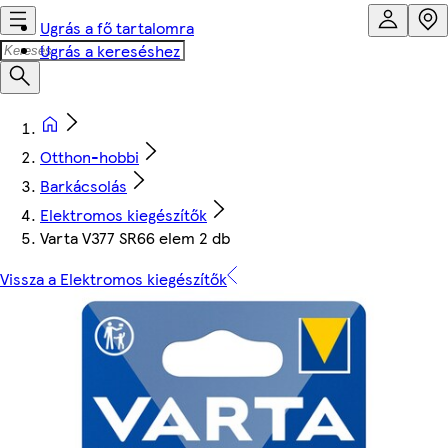
Ugrás a fő tartalomra
Ugrás a kereséshez
Otthon-hobbi
Barkácsolás
Elektromos kiegészítők
Varta V377 SR66 elem 2 db
Vissza a Elektromos kiegészítők