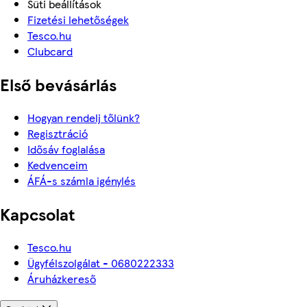
Süti beállítások
Fizetési lehetőségek
Tesco.hu
Clubcard
Első bevásárlás
Hogyan rendelj tőlünk?
Regisztráció
Idősáv foglalása
Kedvenceim
ÁFÁ-s számla igénylés
Kapcsolat
Tesco.hu
Ügyfélszolgálat - 0680222333
Áruházkereső