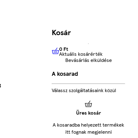
Kosár
0 Ft
Aktuális kosárérték
0 Ft
Aktuális kosárérték
Bevásárlás elküldése
A kosarad
g
Válassz szolgáltatásaink közül
Üres kosár
A kosaradba helyezett termékek
itt fognak megjelenni