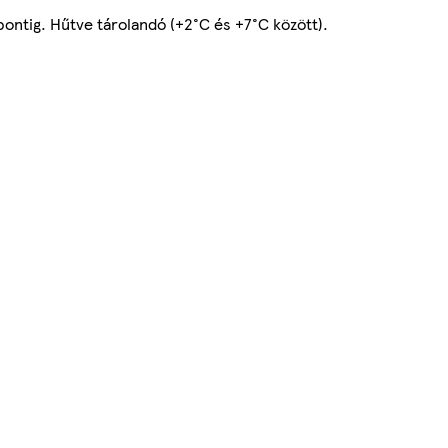
őpontig. Hűtve tárolandó (+2°C és +7°C között).