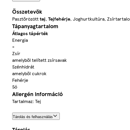
Összetevők
Pasztőrözött
tej
,
Tejfehérje
, Joghurtkultúra, Zsírtarta
Tápanyagtartalom
Átlagos tápérték
Energia
-
Zsír
amelyből telített zsírsavak
Szénhidrát
amelyből cukrok
Fehérje
Só
Allergén információ
Tartalmaz: Tej
Tárolás és felhasználás
Tárolás