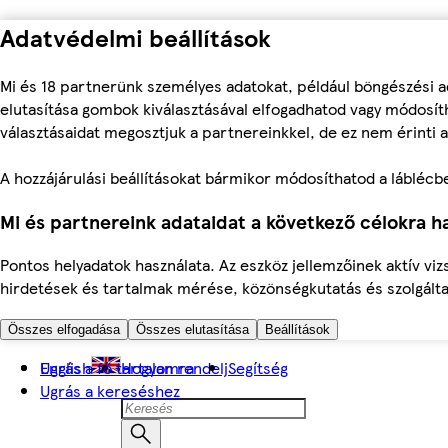
Adatvédelmi beállítások
Mi és 18 partnerünk személyes adatokat, például böngészési a
elutasítása gombok kiválasztásával elfogadhatod vagy módosíth
választásaidat megosztjuk a partnereinkkel, de ez nem érinti a
A hozzájárulási beállításokat bármikor módosíthatod a láblécben 
Mi és partnereink adataidat a következő célokra ha
Pontos helyadatok használata. Az eszköz jellemzőinek aktív viz
hirdetések és tartalmak mérése, közönségkutatás és szolgálta
Összes elfogadása
Összes elutasítása
Beállítások
Ugrás a fő tartalomra
English
Hogyan rendelj
Segítség
Ugrás a kereséshez