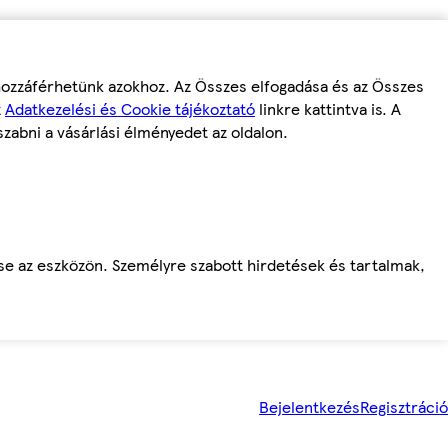
 hozzáférhetünk azokhoz. Az Összes elfogadása és az Összes
z
Adatkezelési és Cookie tájékoztató
linkre kattintva is. A
szabni a vásárlási élményedet az oldalon.
ése az eszközön. Személyre szabott hirdetések és tartalmak,
Bejelentkezés
Regisztráció