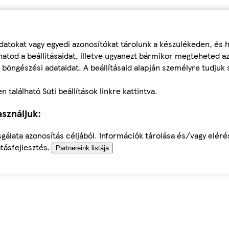
datokat vagy egyedi azonosítókat tárolunk a készülékeden, és
atod a beállításaidat, illetve ugyanezt bármikor megteheted a
 böngészési adataidat. A beállításaid alapján személyre tudjuk 
található Süti beállítások linkre kattintva.
sználjuk:
sgálata azonosítás céljából. Információk tárolása és/vagy elér
tásfejlesztés.
Partnereink listája