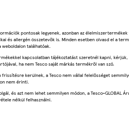
ormációk pontosak legyenek, azonban az élelmiszertermékek
tikai és allergén összetevők is. Minden esetben olvasd el a ter
a weboldalon találhatóak.
mékekkel kapcsolatban tájékoztatást szeretnél kapni, kérjük, 
ártójával, ha nem Tesco saját márkás termékről van szó.
frissítésre kerülnek, a Tesco nem vállal felelősséget semmily
on nem érinti.
szolgál, és azt nem lehet semmilyen módon, a Tesco-GLOBAL Ár
étele nélkül felhasználni.