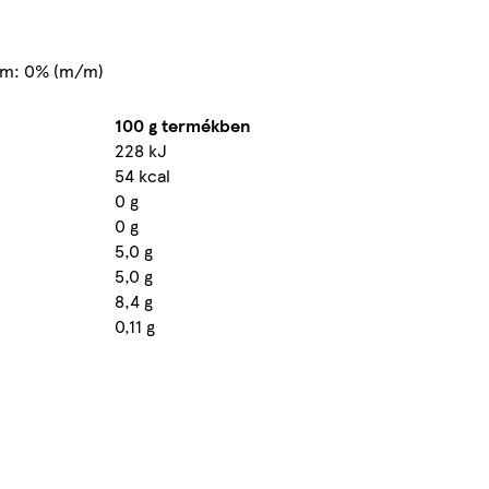
lom: 0% (m/m)
100 g termékben
228 kJ
54 kcal
0 g
0 g
5,0 g
5,0 g
8,4 g
0,11 g