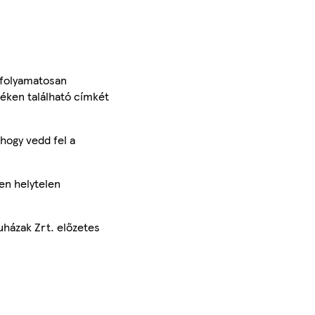
 folyamatosan
méken található címkét
hogy vedd fel a
en helytelen
uházak Zrt. előzetes