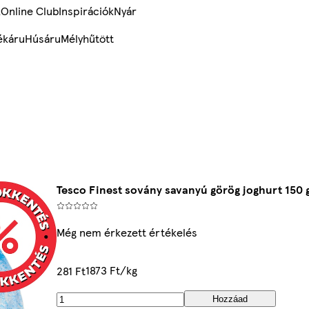
k
Online Club
Inspirációk
Nyár
ékáru
Húsáru
Mélyhűtött
Tesco Finest sovány savanyú görög joghurt 150 
Még nem érkezett értékelés
1873 Ft/kg
281 Ft
Hozzáad