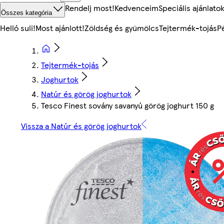
Rendelj most!
Kedvenceim
Speciális ajánlato
Összes kategória
Helló suli!
Most ajánlott!
Zöldség és gyümölcs
Tejtermék-tojás
P
Tejtermék-tojás
Joghurtok
Natúr és görög joghurtok
Tesco Finest sovány savanyú görög joghurt 150 g
Vissza a Natúr és görög joghurtok