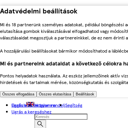
Adatvédelmi beállítások
Mi és 18 partnerünk személyes adatokat, például böngészési a
elutasítása gombok kiválasztásával elfogadhatod vagy módosíth
választásaidat megosztjuk a partnereinkkel, de ez nem érinti a
A hozzájárulási beállításokat bármikor módosíthatod a láblécben 
Mi és partnereink adataidat a következő célokra ha
Pontos helyadatok használata. Az eszköz jellemzőinek aktív viz
hirdetések és tartalmak mérése, közönségkutatás és szolgálta
Összes elfogadása
Összes elutasítása
Beállítások
Ugrás a fő tartalomra
English
Hogyan rendelj
Segítség
Ugrás a kereséshez