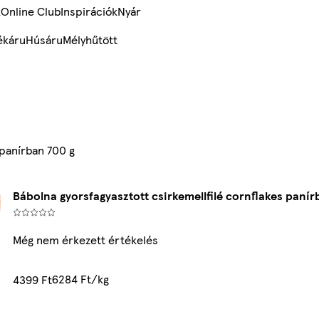
k
Online Club
Inspirációk
Nyár
ékáru
Húsáru
Mélyhűtött
 panírban 700 g
Bábolna gyorsfagyasztott csirkemellfilé cornflakes panír
Még nem érkezett értékelés
6284 Ft/kg
4399 Ft