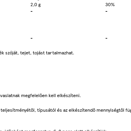
2,0 g
30%
-
-
-
-
 szóját, tejet, tojást tartalmazhat.
avaslatnak megfelelően kell elkészíteni.
teljesítményétől, típusától és az elkészítendő mennyiségtől fü