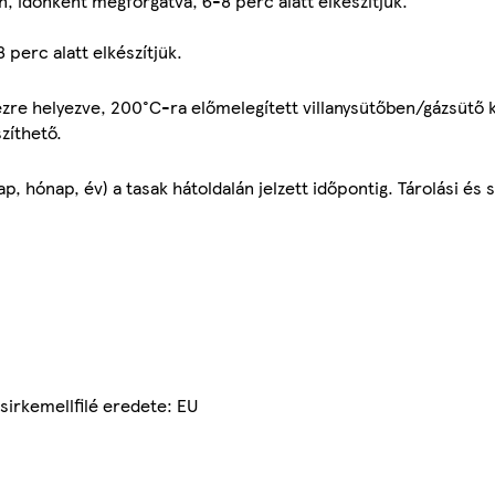
n, időnként megforgatva, 6-8 perc alatt elkészítjük.
 perc alatt elkészítjük.
mezre helyezve, 200°C-ra előmelegített villanysütőben/gázsütő
zíthető.
 hónap, év) a tasak hátoldalán jelzett időpontig. Tárolási és s
sirkemellfilé eredete: EU