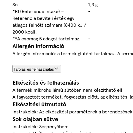
Só
1,3 g
*RI (Reference Intake) =
-
Referencia beviteli érték egy
átlagos felnőtt számára (8400 kJ /
2000 kcal).
**A csomag 5 adagot tartalmaz.
-
Allergén információ
Allergén információ: a termék glutént tartalmaz. A termék
Tárolás és felhasználás
Elkészítés és felhasználás
A termék mikrohullámú sütőben nem készíthető el!
A fagyasztott terméket, fogyasztás előtt, az elkészítési j
Elkészítési útmutató
Instrukciók: Az elkészítési paraméterek a berendezések 
Sok olajban sütve
Instrukciók: Serpenyőben: