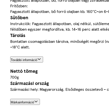
Fagyasztott állapotban, bő, forró olajban vagy zsiradékba
Fritőzben:
Fagyasztott állapotban, bő forró olajban kb. 160°C-on 6-8
Sütőben
Instrukciók: Fagyasztott állapotban, olaj nélkül, sütőle
félidőben egyszer megfordítva, kb. 14-16 perc alatt elkés
Tárolás
Bontatlan csomagolásban tárolva, minőségét megőrzi (nap,
-18°C alatt.
További információ
Nettó tömeg
700g
Származási ország
Származási hely: Magyarország. Elsődleges összetevő - c
Márkainformáció