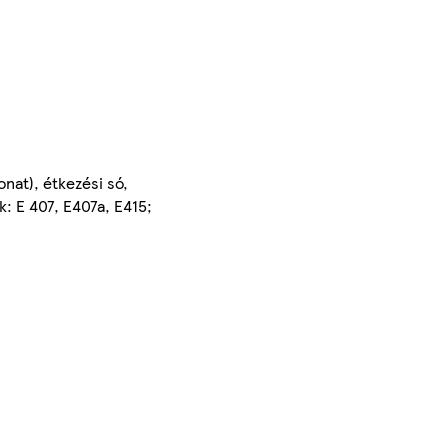
nat), étkezési só,
k: E 407, E407a, E415;
)