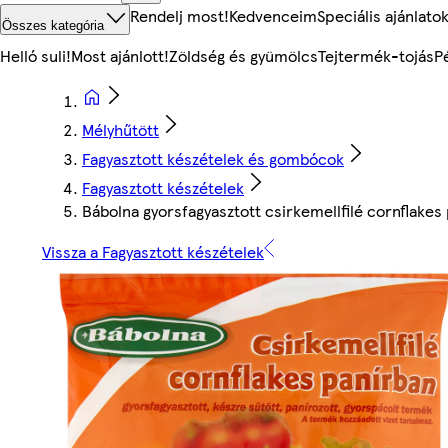
Rendelj most!
Kedvenceim
Speciális ajánlato
Összes kategória
Helló suli!
Most ajánlott!
Zöldség és gyümölcs
Tejtermék-tojás
P
Mélyhűtött
Fagyasztott készételek és gombócok
Fagyasztott készételek
Bábolna gyorsfagyasztott csirkemellfilé cornflakes
Vissza a Fagyasztott készételek