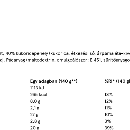
szt, 40% kukoricapehely (kukorica, étkezési só,
árpa
maláta-kivo
laj, Pácanyag (maltodextrin, emulgeálószer: E 451, sűrítőanyago
Egy adagban (140 g**)
%RI* (140 g
1113 kJ
265 kcal
13%
8,0 g
12%
2,1 g
11%
27 g
10%
2,8 g
3%
20 g
39%