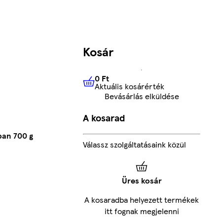
Kosár
0 Ft
Aktuális kosárérték
0 Ft
Aktuális kosárérték
Bevásárlás elküldése
A kosarad
ban 700 g
Válassz szolgáltatásaink közül
Üres kosár
A kosaradba helyezett termékek
itt fognak megjelenni