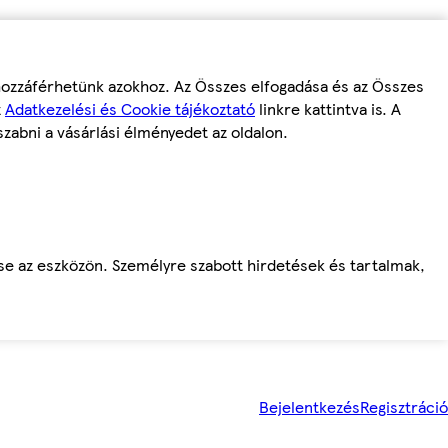
 hozzáférhetünk azokhoz. Az Összes elfogadása és az Összes
z
Adatkezelési és Cookie tájékoztató
linkre kattintva is. A
szabni a vásárlási élményedet az oldalon.
ése az eszközön. Személyre szabott hirdetések és tartalmak,
Bejelentkezés
Regisztráció