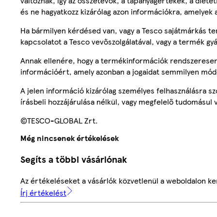
változnak, így az összetevők, a tápanyagértékek, a diete
és ne hagyatkozz kizárólag azon információkra, amelyek 
Ha bármilyen kérdésed van, vagy a Tesco sajátmárkás ter
kapcsolatot a Tesco vevőszolgálatával, vagy a termék gy
Annak ellenére, hogy a termékinformációk rendszeresen 
információért, amely azonban a jogaidat semmilyen mód
A jelen információ kizárólag személyes felhasználásra 
írásbeli hozzájárulása nélkül, vagy megfelelő tudomásul v
©TESCO-GLOBAL Zrt.
Még nincsenek értékelések
Segíts a többi vásárlónak
Az értékeléseket a vásárlók közvetlenül a weboldalon ker
Írj értékelést