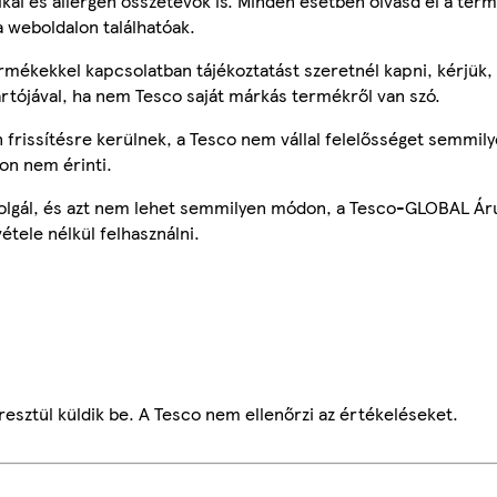
tikai és allergén összetevők is. Minden esetben olvasd el a ter
a weboldalon találhatóak.
mékekkel kapcsolatban tájékoztatást szeretnél kapni, kérjük, 
ártójával, ha nem Tesco saját márkás termékről van szó.
frissítésre kerülnek, a Tesco nem vállal felelősséget semmily
on nem érinti.
szolgál, és azt nem lehet semmilyen módon, a Tesco-GLOBAL Ár
étele nélkül felhasználni.
esztül küldik be. A Tesco nem ellenőrzi az értékeléseket.