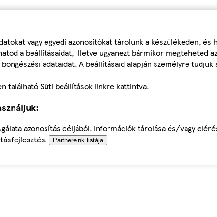
datokat vagy egyedi azonosítókat tárolunk a készülékeden, és
atod a beállításaidat, illetve ugyanezt bármikor megteheted a
 böngészési adataidat. A beállításaid alapján személyre tudjuk 
található Süti beállítások linkre kattintva.
sználjuk:
sgálata azonosítás céljából. Információk tárolása és/vagy elér
tásfejlesztés.
Partnereink listája