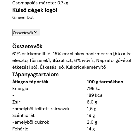
Csomagolás mérete: 0.7kg
Külső cégek logói
Green Dot
Összetevők
Összetevők
61% csirkemellfilé, 15% cornflakes panírmorzsa [
búza
li
élesztő, fűszerek],
Búza
liszt, 6% ivóvíz, Napraforgó-éto
étkezési só), Étkezési só, Kukoricakeményítő
Tápanyagtartalom
Átlagos tápérték
100 g termékben
Energia
795 kJ
-
189 kcal
Zsír
6,0 g
-amelyből telített zsírsavak
1,5 g
Szénhidrát
19 g
-amelyből cukrok
2,0 g
Fehérje
14 g