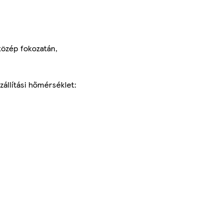
 közép fokozatán,
zállítási hőmérséklet: