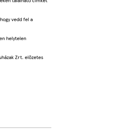
méken található címkét
hogy vedd fel a
en helytelen
uházak Zrt. előzetes