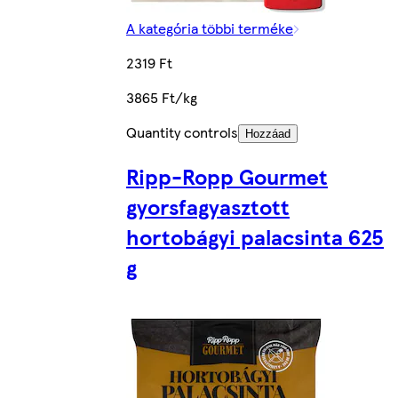
A kategória többi terméke
2319 Ft
3865 Ft/kg
Quantity controls
Hozzáad
Ripp-Ropp Gourmet
gyorsfagyasztott
hortobágyi palacsinta 625
g