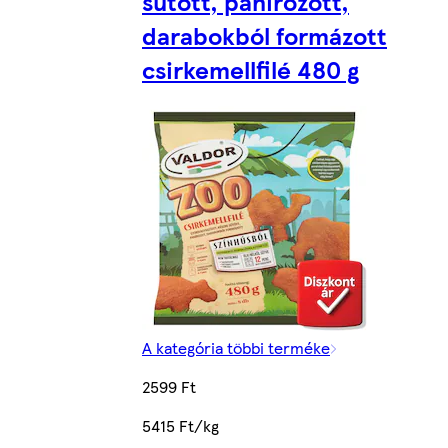
sütött, panírozott,
darabokból formázott
csirkemellfilé 480 g
A kategória többi terméke
2599 Ft
5415 Ft/kg