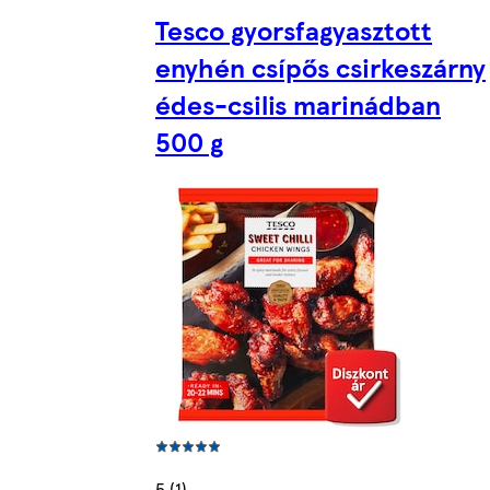
Tesco gyorsfagyasztott
enyhén csípős csirkeszárny
édes-csilis marinádban
500 g
5 (1)