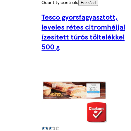
Quantity controls
Hozzáad
Tesco gyorsfagyasztott,
leveles rétes citromhéjjal
ízesített túrós töltelékkel
500 g