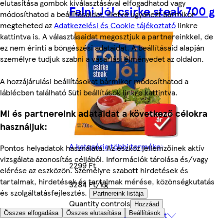
elutasítása gombok kiválasztásával elfogadhatod vagy
Falni Jó! csirke steak 700 g
módosíthatod a beállításaidat, illetve ugyanezt bármikor
megteheted az
Adatkezelési és Cookie tájékoztató
linkre
kattintva is. A választásaidat megosztjuk a partnereinkkel, de
ez nem érinti a böngészési adataidat. A beállításaid alapján
személyre tudjuk szabni a vásárlási élményedet az oldalon.
A hozzájárulási beállításokat bármikor módosíthatod a
láblécben található Süti beállítások linkre kattintva.
Mi és partnereink adataidat a következő célokra
használjuk:
A kategória többi terméke
Pontos helyadatok használata. Az eszköz jellemzőinek aktív
vizsgálata azonosítás céljából. Információk tárolása és/vagy
2299 Ft
elérése az eszközön. Személyre szabott hirdetések és
tartalmak, hirdetések és tartalmak mérése, közönségkutatás
3284 Ft/kg
és szolgáltatásfejlesztés.
Partnereink listája
Quantity controls
Hozzáad
Összes elfogadása
Összes elutasítása
Beállítások
Mutass további 24 terméket