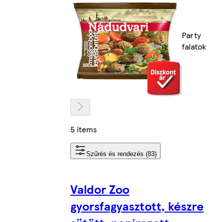
Party
falatok
5 items
Szűrés és rendezés (83)
Valdor Zoo
gyorsfagyasztott, készre