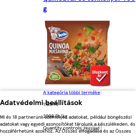
g
A kategória többi terméke
Adatvédelmi beállítások
1199 Ft
2998 Ft/kg
Mi és 18 partnerünk személyes adatokat, például böngészési
adatokat vagy egyedi azonosítókat tárolunk a készülékeden, és
Quantity controls
Hozzáad
hozzáférhetünk azokhoz. Az Összes elfogadása és az Összes