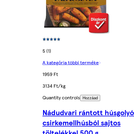
5 (1)
A kategória többi terméke
1959 Ft
3134 Ft/kg
Quantity controls
Hozzáad
Nádudvari rántott húsgolyó
csirkemellhúsból sajtos
töltelékkel 500 g