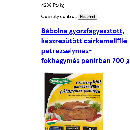
4238 Ft/kg
Quantity controls
Hozzáad
Bábolna gyorsfagyasztott,
készresütött csirkemellfilé
petrezselymes-
fokhagymás panírban 700 g