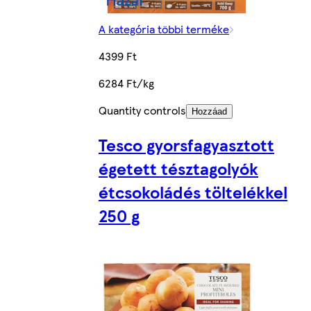
A kategória többi terméke
4399 Ft
6284 Ft/kg
Quantity controls
Hozzáad
Tesco gyorsfagyasztott
égetett tésztagolyók
étcsokoládés töltelékkel
250 g