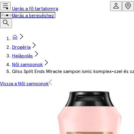
Ugrás a fő tartalomra
Ugrás a kereséshez
Drogéria
Hajápolás
Női samponok
Gliss Split Ends Miracle sampon ionic komplex-szel és sz
Vissza a Női samponok