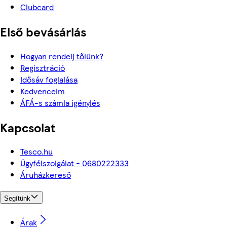
Clubcard
Első bevásárlás
Hogyan rendelj tőlünk?
Regisztráció
Idősáv foglalása
Kedvenceim
ÁFÁ-s számla igénylés
Kapcsolat
Tesco.hu
Ügyfélszolgálat - 0680222333
Áruházkereső
Segítünk
Árak