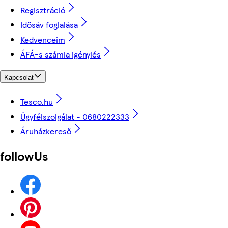
Regisztráció
Idősáv foglalása
Kedvenceim
ÁFÁ-s számla igénylés
Kapcsolat
Tesco.hu
Ügyfélszolgálat - 0680222333
Áruházkereső
followUs