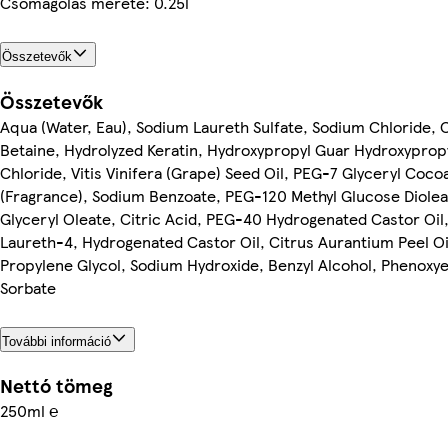
Csomagolás mérete: 0.25l
Összetevők
Összetevők
Aqua (Water, Eau), Sodium Laureth Sulfate, Sodium Chloride,
Betaine, Hydrolyzed Keratin, Hydroxypropyl Guar Hydroxypro
Chloride, Vitis Vinifera (Grape) Seed Oil, PEG-7 Glyceryl Coc
(Fragrance), Sodium Benzoate, PEG-120 Methyl Glucose Diole
Glyceryl Oleate, Citric Acid, PEG-40 Hydrogenated Castor Oil,
Laureth-4, Hydrogenated Castor Oil, Citrus Aurantium Peel O
Propylene Glycol, Sodium Hydroxide, Benzyl Alcohol, Phenoxy
Sorbate
További információ
Nettó tömeg
250ml ℮