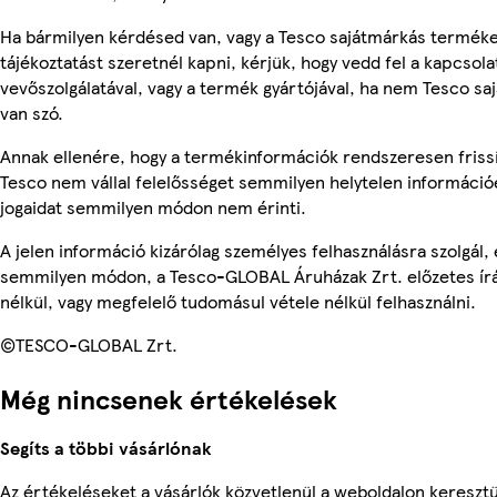
Ha bármilyen kérdésed van, vagy a Tesco sajátmárkás termék
tájékoztatást szeretnél kapni, kérjük, hogy vedd fel a kapcsola
vevőszolgálatával, vagy a termék gyártójával, ha nem Tesco s
van szó.
Annak ellenére, hogy a termékinformációk rendszeresen frissí
Tesco nem vállal felelősséget semmilyen helytelen információ
jogaidat semmilyen módon nem érinti.
A jelen információ kizárólag személyes felhasználásra szolgál,
semmilyen módon, a Tesco-GLOBAL Áruházak Zrt. előzetes írá
nélkül, vagy megfelelő tudomásul vétele nélkül felhasználni.
©TESCO-GLOBAL Zrt.
Még nincsenek értékelések
Segíts a többi vásárlónak
Az értékeléseket a vásárlók közvetlenül a weboldalon keresztü