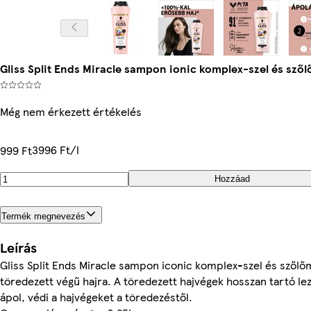
Gliss Split Ends Miracle sampon ionic komplex-szel és szől
Még nem érkezett értékelés
3996 Ft/l
999 Ft
Hozzáad
Termék megnevezés
Leírás
Gliss Split Ends Miracle sampon iconic komplex-szel és szőlőma
töredezett végű hajra. A töredezett hajvégek hosszan tartó lez
ápol, védi a hajvégeket a töredezéstől.