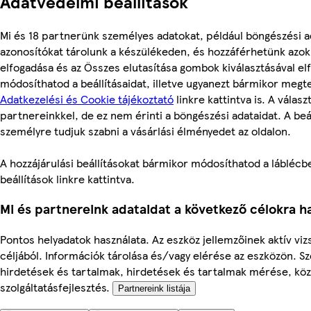
Adatvédelmi beállítások
Mi és 18 partnerünk személyes adatokat, például böngészési a
azonosítókat tárolunk a készülékeden, és hozzáférhetünk azo
elfogadása és az Összes elutasítása gombok kiválasztásával el
módosíthatod a beállításaidat, illetve ugyanezt bármikor megt
Adatkezelési és Cookie tájékoztató
linkre kattintva is. A válas
partnereinkkel, de ez nem érinti a böngészési adataidat. A beál
személyre tudjuk szabni a vásárlási élményedet az oldalon.
A hozzájárulási beállításokat bármikor módosíthatod a láblécbe
beállítások linkre kattintva.
Mi és partnereink adataidat a következő célokra ha
Pontos helyadatok használata. Az eszköz jellemzőinek aktív viz
céljából. Információk tárolása és/vagy elérése az eszközön. S
hirdetések és tartalmak, hirdetések és tartalmak mérése, kö
szolgáltatásfejlesztés.
Partnereink listája