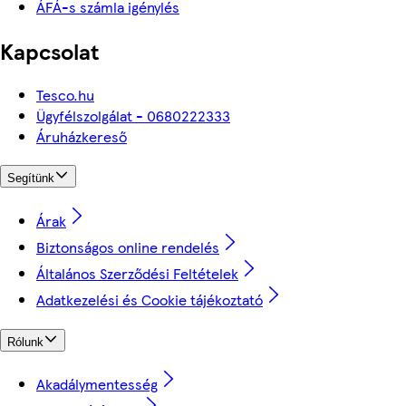
ÁFÁ-s számla igénylés
Kapcsolat
Tesco.hu
Ügyfélszolgálat - 0680222333
Áruházkereső
Segítünk
Árak
Biztonságos online rendelés
Általános Szerződési Feltételek
Adatkezelési és Cookie tájékoztató
Rólunk
Akadálymentesség