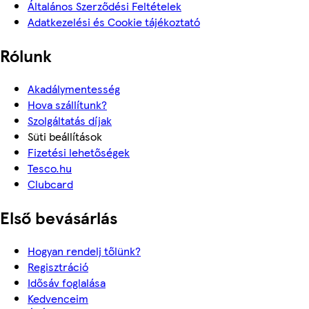
Általános Szerződési Feltételek
Adatkezelési és Cookie tájékoztató
Rólunk
Akadálymentesség
Hova szállítunk?
Szolgáltatás díjak
Süti beállítások
Fizetési lehetőségek
Tesco.hu
Clubcard
Első bevásárlás
Hogyan rendelj tőlünk?
Regisztráció
Idősáv foglalása
Kedvenceim