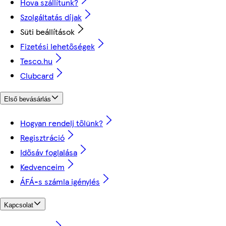
Hova szállítunk?
Szolgáltatás díjak
Süti beállítások
Fizetési lehetőségek
Tesco.hu
Clubcard
Első bevásárlás
Hogyan rendelj tőlünk?
Regisztráció
Idősáv foglalása
Kedvenceim
ÁFÁ-s számla igénylés
Kapcsolat