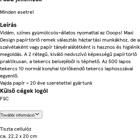
Minden esetre!
Leírás
Vidám, színes gyümölcsös-állatos nyomattal az Ooops! Maxi
Design papírtörlő remek választás háztartási munkákhoz, de a
szalvétaként vagy papír tányéralátétként is hasznos és higiéni
megoldás. A 2 rétegű, kiváló nedvszívó képességű papírtörlő
praktikusan, a tekercs belsejéből is téphető. Az 500 lapos
tekercs 10 normál konyhai törlőkendő tekercs laphosszával
egyenlő.
Vajda papír - 20 éve szeretettel gyártunk
Külső cégek logói
FSC
További információ
Tiszta cellulóz
са. 22,2 х 20 сm