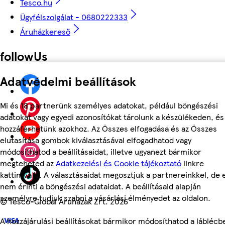
Tesco.hu
Ügyfélszolgálat - 0680222333
Áruházkereső
followUs
Adatvédelmi beállítások
Mi és 18 partnerünk személyes adatokat, például böngészési
adatokat vagy egyedi azonosítókat tárolunk a készülékeden, és
hozzáférhetünk azokhoz. Az Összes elfogadása és az Összes
elutasítása gombok kiválasztásával elfogadhatod vagy
módosíthatod a beállításaidat, illetve ugyanezt bármikor
megteheted az
Adatkezelési és Cookie tájékoztató
linkre
kattintva is. A választásaidat megosztjuk a partnereinkkel, de 
nem érinti a böngészési adataidat. A beállításaid alapján
személyre tudjuk szabni a vásárlási élményedet az oldalon.
©
Tesco-Global Áruházak Zrt. 2026
A hozzájárulási beállításokat bármikor módosíthatod a láblécb