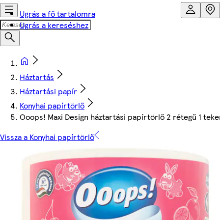
Ugrás a fő tartalomra
Ugrás a kereséshez
Háztartás
Háztartási papír
Konyhai papírtörlő
Ooops! Maxi Design háztartási papírtörlő 2 rétegű 1 tek
Vissza a Konyhai papírtörlő