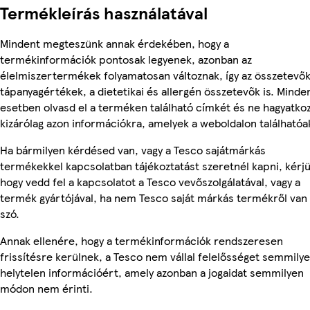
Termékleírás használatával
Mindent megteszünk annak érdekében, hogy a
termékinformációk pontosak legyenek, azonban az
élelmiszertermékek folyamatosan változnak, így az összetevők
tápanyagértékek, a dietetikai és allergén összetevők is. Minde
esetben olvasd el a terméken található címkét és ne hagyatko
kizárólag azon információkra, amelyek a weboldalon találhatóa
Ha bármilyen kérdésed van, vagy a Tesco sajátmárkás
termékekkel kapcsolatban tájékoztatást szeretnél kapni, kérjü
hogy vedd fel a kapcsolatot a Tesco vevőszolgálatával, vagy a
termék gyártójával, ha nem Tesco saját márkás termékről van
szó.
Annak ellenére, hogy a termékinformációk rendszeresen
frissítésre kerülnek, a Tesco nem vállal felelősséget semmily
helytelen információért, amely azonban a jogaidat semmilyen
módon nem érinti.