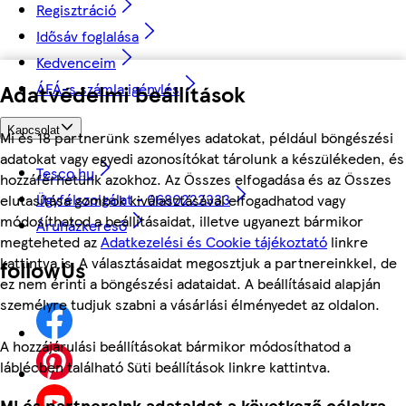
Regisztráció
Idősáv foglalása
Kedvenceim
ÁFÁ-s számla igénylés
Adatvédelmi beállítások
Kapcsolat
Mi és 18 partnerünk személyes adatokat, például böngészési
adatokat vagy egyedi azonosítókat tárolunk a készülékeden, és
Tesco.hu
hozzáférhetünk azokhoz. Az Összes elfogadása és az Összes
Ügyfélszolgálat - 0680222333
elutasítása gombok kiválasztásával elfogadhatod vagy
módosíthatod a beállításaidat, illetve ugyanezt bármikor
Áruházkereső
megteheted az
Adatkezelési és Cookie tájékoztató
linkre
kattintva is. A választásaidat megosztjuk a partnereinkkel, de
followUs
ez nem érinti a böngészési adataidat. A beállításaid alapján
személyre tudjuk szabni a vásárlási élményedet az oldalon.
A hozzájárulási beállításokat bármikor módosíthatod a
láblécben található Süti beállítások linkre kattintva.
Mi és partnereink adataidat a következő célokra