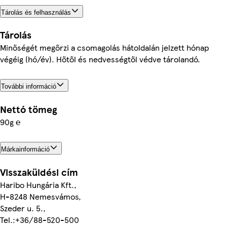
Tárolás és felhasználás
Tárolás
Minőségét megőrzi a csomagolás hátoldalán jelzett hónap
végéig (hó/év). Hőtől és nedvességtől védve tárolandó.
További információ
Nettó tömeg
90g ℮
Márkainformáció
Visszaküldési cím
Haribo Hungária Kft.,
H-8248 Nemesvámos,
Szeder u. 5.,
Tel.:+36/88-520-500