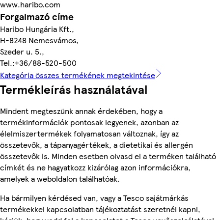
www.haribo.com
Forgalmazó címe
Haribo Hungária Kft.,
H-8248 Nemesvámos,
Szeder u. 5.,
Tel.:+36/88-520-500
Kategória összes termékének megtekintése
Termékleírás használatával
Mindent megteszünk annak érdekében, hogy a
termékinformációk pontosak legyenek, azonban az
élelmiszertermékek folyamatosan változnak, így az
összetevők, a tápanyagértékek, a dietetikai és allergén
összetevők is. Minden esetben olvasd el a terméken található
címkét és ne hagyatkozz kizárólag azon információkra,
amelyek a weboldalon találhatóak.
Ha bármilyen kérdésed van, vagy a Tesco sajátmárkás
termékekkel kapcsolatban tájékoztatást szeretnél kapni,