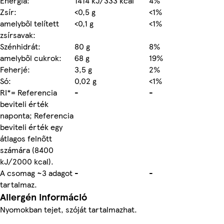
Energia:
1414 kJ/333 kcal
4%
Zsír:
<0,5 g
<1%
amelyből telített
<0,1 g
<1%
zsírsavak:
Szénhidrát:
80 g
8%
amelyből cukrok:
68 g
19%
Feherjé:
3,5 g
2%
Só:
0,02 g
<1%
RI*= Referencia
-
-
beviteli érték
naponta; Referencia
beviteli érték egy
átlagos felnőtt
számára (8400
kJ/2000 kcal).
A csomag ~3 adagot
-
-
tartalmaz.
Allergén információ
Nyomokban tejet, szóját tartalmazhat.