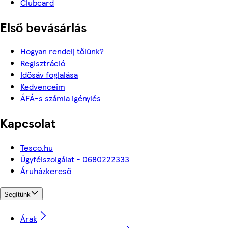
Clubcard
Első bevásárlás
Hogyan rendelj tőlünk?
Regisztráció
Idősáv foglalása
Kedvenceim
ÁFÁ-s számla igénylés
Kapcsolat
Tesco.hu
Ügyfélszolgálat - 0680222333
Áruházkereső
Segítünk
Árak