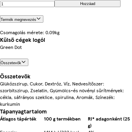
Hozzáad
Termék megnevezés
Csomagolás mérete: 0.09kg
Külső cégek logói
Green Dot
Összetevők
Összetevők
Glükózszirup, Cukor, Dextróz, Víz, Nedvesítőszer:
szorbitszirup, Zselatin, Gyümölcs-és növényi sűrítmények:
cékla, sáfrányos szeklice, spirulina, Aromák, Színezék:
kurkumin
Tápanyagtartalom
Átlagos tápérték
100 g termékben
RI* adagonként (25
g)