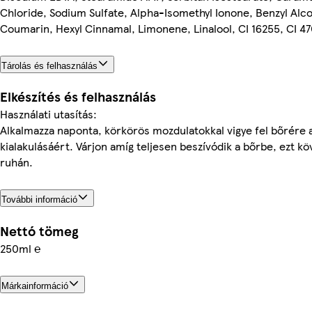
Chloride, Sodium Sulfate, Alpha-Isomethyl Ionone, Benzyl Alcoho
Coumarin, Hexyl Cinnamal, Limonene, Linalool, CI 16255, CI 4
Tárolás és felhasználás
Elkészítés és felhasználás
Használati utasítás:
Alkalmazza naponta, körkörös mozdulatokkal vigye fel bőrére 
kialakulásáért. Várjon amíg teljesen beszívódik a bőrbe, ezt kö
ruhán.
További információ
Nettó tömeg
250ml ℮
Márkainformáció