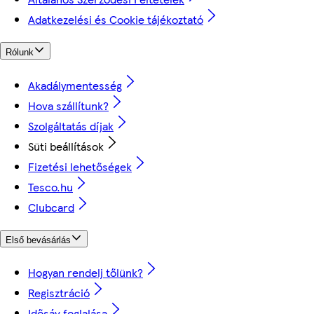
Adatkezelési és Cookie tájékoztató
Rólunk
Akadálymentesség
Hova szállítunk?
Szolgáltatás díjak
Süti beállítások
Fizetési lehetőségek
Tesco.hu
Clubcard
Első bevásárlás
Hogyan rendelj tőlünk?
Regisztráció
Idősáv foglalása