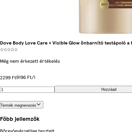
Dove Body Love Care + Visible Glow önbarnító testápoló a 
Még nem érkezett értékelés
9196 Ft/l
2299 Ft
Hozzáad
Termék megnevezés
Főbb jellemzők
Bőrgyógyászatilag tesztelt