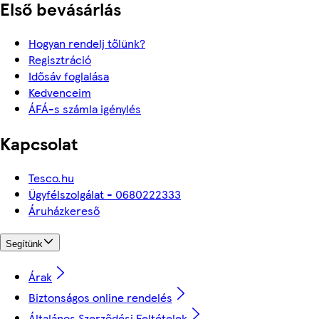
Első bevásárlás
Hogyan rendelj tőlünk?
Regisztráció
Idősáv foglalása
Kedvenceim
ÁFÁ-s számla igénylés
Kapcsolat
Tesco.hu
Ügyfélszolgálat - 0680222333
Áruházkereső
Segítünk
Árak
Biztonságos online rendelés
Általános Szerződési Feltételek