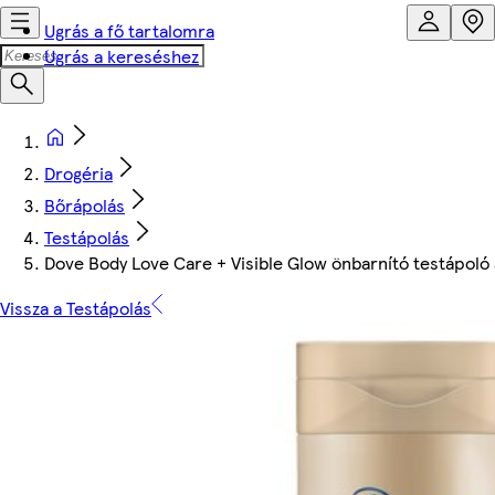
Ugrás a fő tartalomra
Ugrás a kereséshez
Drogéria
Bőrápolás
Testápolás
Dove Body Love Care + Visible Glow önbarnító testápoló
Vissza a Testápolás