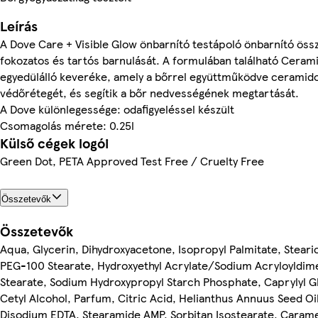
Leírás
A Dove Care + Visible Glow önbarnító testápoló önbarnító öss
fokozatos és tartós barnulását. A formulában található Cera
egyedülálló keveréke, amely a bőrrel együttműködve ceramidok
védőrétegét, és segítik a bőr nedvességének megtartását.
A Dove különlegessége: odafigyeléssel készült
Csomagolás mérete: 0.25l
Külső cégek logói
Green Dot, PETA Approved Test Free / Cruelty Free
Összetevők
Összetevők
Aqua, Glycerin, Dihydroxyacetone, Isopropyl Palmitate, Steari
PEG-100 Stearate, Hydroxyethyl Acrylate/Sodium Acryloyldime
Stearate, Sodium Hydroxypropyl Starch Phosphate, Caprylyl G
Cetyl Alcohol, Parfum, Citric Acid, Helianthus Annuus Seed Oil
Disodium EDTA, Stearamide AMP, Sorbitan Isostearate, Carame