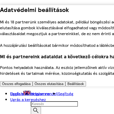
Adatvédelmi beállítások
Mi és 18 partnerünk személyes adatokat, például böngészési a
elutasítása gombok kiválasztásával elfogadhatod vagy módosíth
választásaidat megosztjuk a partnereinkkel, de ez nem érinti a
A hozzájárulási beállításokat bármikor módosíthatod a láblécben 
Mi és partnereink adataidat a következő célokra ha
Pontos helyadatok használata. Az eszköz jellemzőinek aktív viz
hirdetések és tartalmak mérése, közönségkutatás és szolgálta
Összes elfogadása
Összes elutasítása
Beállítások
Ugrás a fő tartalomra
English
Hogyan rendelj
Segítség
Ugrás a kereséshez