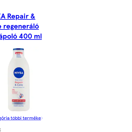
A Repair &
 regeneráló
ápoló 400 ml
gória többi terméke
t