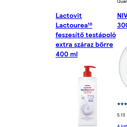
Quan
Lactovit
NI
Lactourea¹⁰
30
feszesítő testápoló
extra száraz bőrre
400 ml
5 (1)
A ka