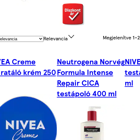
Megjelenítve
1-
Relevancia
VEA Creme
Neutrogena Norvég
NIVE
dratáló krém 250
Formula Intense
test
Repair CICA
ml
testápoló 400 ml