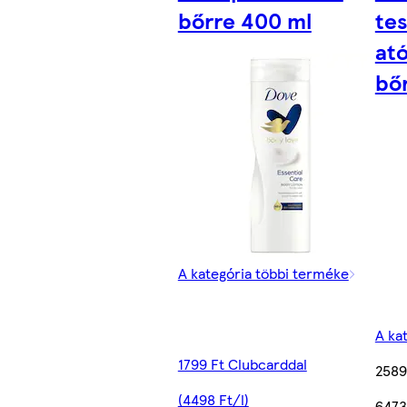
bőrre 400 ml
te
at
bő
A kategória többi terméke
A ka
1799 Ft Clubcarddal
2589
(4498 Ft/l)
6473