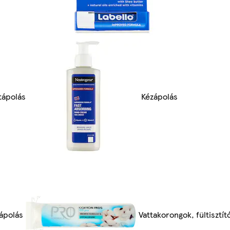
tápolás
Kézápolás
ápolás
Vattakorongok, fültisztít