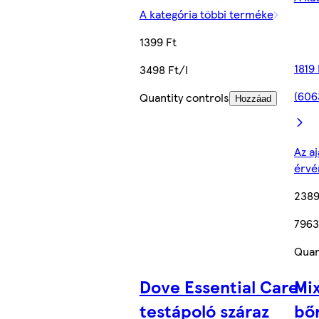
A kategória többi terméke
1399 Ft
1819
3498 Ft/l
(606
Quantity controls
Hozzáad
Az aj
érvé
2389
7963
Quan
Dove Essential Care
Mi
testápoló száraz
bő