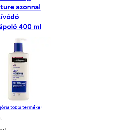
ture azonnal
zívódó
ápoló 400 ml
gória többi terméke
t
t/l