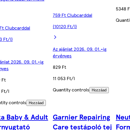
5348 F
759 Ft Clubcarddal
Quanti
(10120 Ft/l)
 Ft Clubcarddal
3 Ft/l)
Az ajánlat 2026. 09. 01.-ig
érvényes
ánlat 2026. 09. 01.-ig
829 Ft
nyes
11 053 Ft/l
 Ft
Quantity controls
 Ft/l
Hozzáad
tity controls
Hozzáad
xa Baby & Adult
Garnier Repairing
Neu
rnyugtató
Care testápoló tej
For