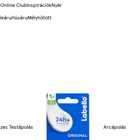
k
Online Club
Inspirációk
Nyár
ékáru
Húsáru
Mélyhűtött
zes Testápolás
Arcápolás