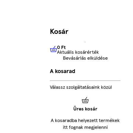
Kosár
0 Ft
Aktuális kosárérték
0 Ft
Aktuális kosárérték
Bevásárlás elküldése
A kosarad
Válassz szolgáltatásaink közül
Üres kosár
A kosaradba helyezett termékek
itt fognak megjelenni