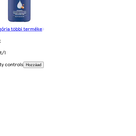
gória többi terméke
t
t/l
ty controls
Hozzáad