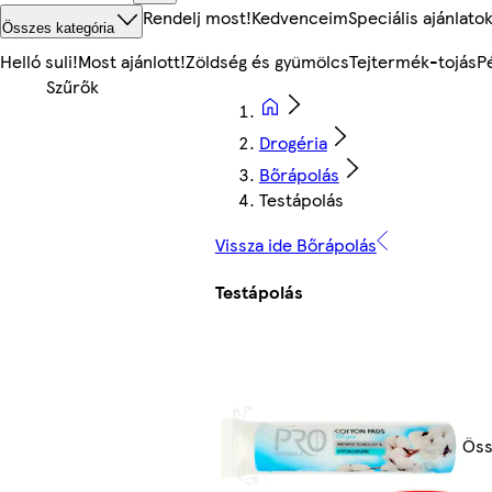
Rendelj most!
Kedvenceim
Speciális ajánlato
Összes kategória
Helló suli!
Most ajánlott!
Zöldség és gyümölcs
Tejtermék-tojás
P
Drogéria
Bőrápolás
Testápolás
Vissza ide Bőrápolás
Testápolás
Öss