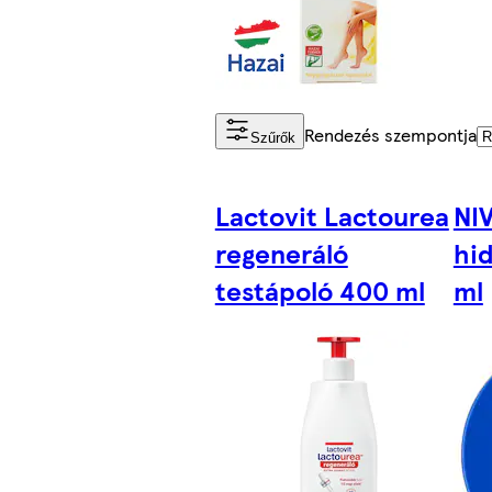
Rendezés szempontja
Szűrők
Lactovit Lactourea
NI
regeneráló
hi
testápoló 400 ml
ml