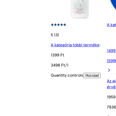
A ka
5 (3)
A kategória többi terméke
1499
1399 Ft
(599
3498 Ft/l
Quantity controls
Hozzáad
Az aj
érvé
1959
7836