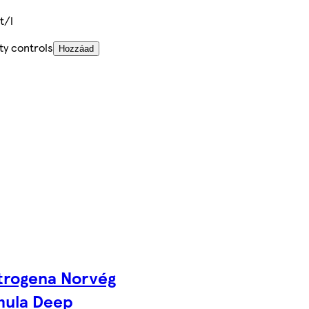
t/l
ty controls
Hozzáad
trogena Norvég
mula Deep