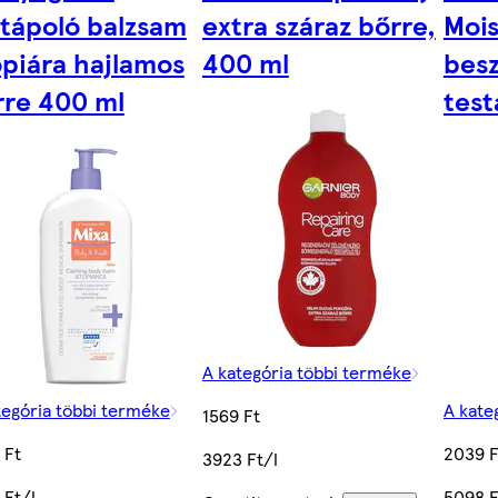
stápoló balzsam
extra száraz bőrre,
Mois
ópiára hajlamos
400 ml
bes
rre 400 ml
test
A kategória többi terméke
tegória többi terméke
A kate
1569 Ft
 Ft
2039 F
3923 Ft/l
 Ft/l
5098 F