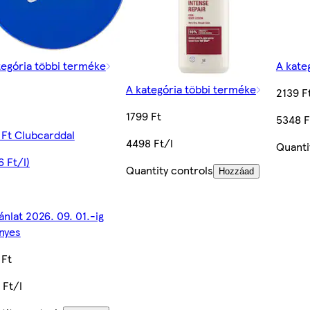
tegória többi terméke
A kate
A kategória többi terméke
2139 F
1799 Ft
5348 F
 Ft Clubcarddal
4498 Ft/l
Quanti
6 Ft/l)
Quantity controls
Hozzáad
ánlat 2026. 09. 01.-ig
nyes
 Ft
 Ft/l