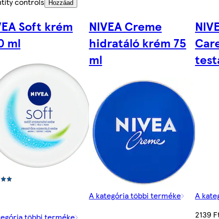
tity controls
Hozzáad
VEA Soft krém
NIVEA Creme
NIVE
0 ml
hidratáló krém 75
Care
ml
test
A kategória többi terméke
A kate
2139 F
tegória többi terméke