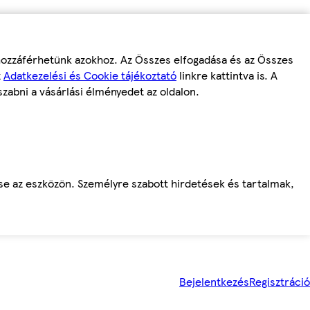
 hozzáférhetünk azokhoz. Az Összes elfogadása és az Összes
z
Adatkezelési és Cookie tájékoztató
linkre kattintva is. A
szabni a vásárlási élményedet az oldalon.
ése az eszközön. Személyre szabott hirdetések és tartalmak,
Bejelentkezés
Regisztráció