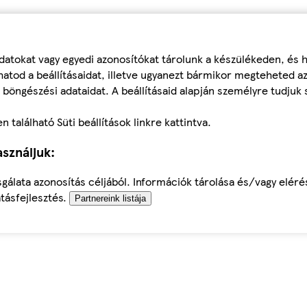
datokat vagy egyedi azonosítókat tárolunk a készülékeden, és
atod a beállításaidat, illetve ugyanezt bármikor megteheted a
 böngészési adataidat. A beállításaid alapján személyre tudjuk 
található Süti beállítások linkre kattintva.
sználjuk:
sgálata azonosítás céljából. Információk tárolása és/vagy elér
tásfejlesztés.
Partnereink listája