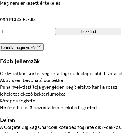
Még nem érkezett értékelés
333 Ft/db
999 Ft
Hozzáad
Termék megnevezés
Főbb jellemzők
Cikk-cakkos sörtéi segítik a fogközök alaposabb tiszítását
Aktív szén bevonatú sörtékkel
Puha nyelvtisztítója gyengéden segít eltávolítani a rossz
leheletet okozó baktériumokat
Közepes fogkefe
Ne felejtsd el 3 havonta lecserélni a fogkeféd
Leírás
A Colgate Zig Zag Charcoal közepes fogkefe cikk-cakkos,