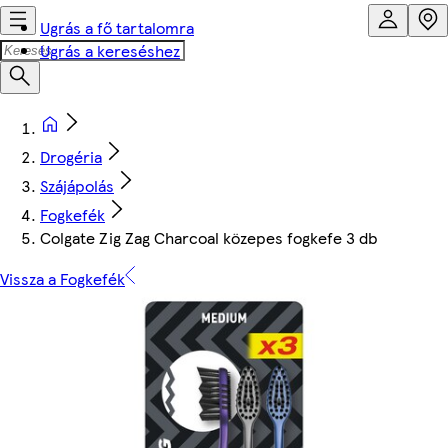
Ugrás a fő tartalomra
Ugrás a kereséshez
Drogéria
Szájápolás
Fogkefék
Colgate Zig Zag Charcoal közepes fogkefe 3 db
Vissza a Fogkefék