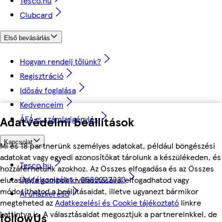
Tesco.hu
Clubcard
Első bevásárlás
Hogyan rendelj tőlünk?
Regisztráció
Idősáv foglalása
Kedvenceim
Adatvédelmi beállítások
ÁFÁ-s számla igénylés
Kapcsolat
Mi és 18 partnerünk személyes adatokat, például böngészési
adatokat vagy egyedi azonosítókat tárolunk a készülékeden, és
Tesco.hu
hozzáférhetünk azokhoz. Az Összes elfogadása és az Összes
Ügyfélszolgálat - 0680222333
elutasítása gombok kiválasztásával elfogadhatod vagy
módosíthatod a beállításaidat, illetve ugyanezt bármikor
Áruházkereső
megteheted az
Adatkezelési és Cookie tájékoztató
linkre
kattintva is. A választásaidat megosztjuk a partnereinkkel, de
followUs