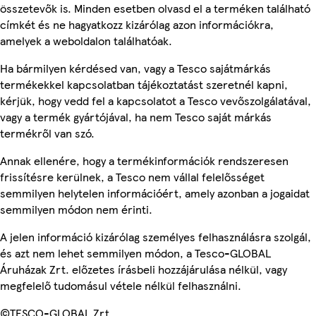
összetevők is. Minden esetben olvasd el a terméken található
címkét és ne hagyatkozz kizárólag azon információkra,
amelyek a weboldalon találhatóak.
Ha bármilyen kérdésed van, vagy a Tesco sajátmárkás
termékekkel kapcsolatban tájékoztatást szeretnél kapni,
kérjük, hogy vedd fel a kapcsolatot a Tesco vevőszolgálatával,
vagy a termék gyártójával, ha nem Tesco saját márkás
termékről van szó.
Annak ellenére, hogy a termékinformációk rendszeresen
frissítésre kerülnek, a Tesco nem vállal felelősséget
semmilyen helytelen információért, amely azonban a jogaidat
semmilyen módon nem érinti.
A jelen információ kizárólag személyes felhasználásra szolgál,
és azt nem lehet semmilyen módon, a Tesco-GLOBAL
Áruházak Zrt. előzetes írásbeli hozzájárulása nélkül, vagy
megfelelő tudomásul vétele nélkül felhasználni.
©TESCO-GLOBAL Zrt.