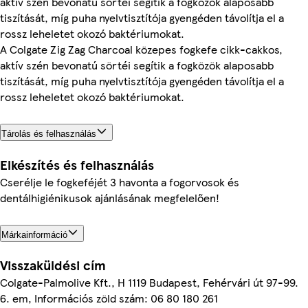
aktív szén bevonatú sörtéi segítik a fogközök alaposabb
tiszítását, míg puha nyelvtisztítója gyengéden távolítja el a
rossz leheletet okozó baktériumokat.
A Colgate Zig Zag Charcoal közepes fogkefe cikk-cakkos,
aktív szén bevonatú sörtéi segítik a fogközök alaposabb
tiszítását, míg puha nyelvtisztítója gyengéden távolítja el a
rossz leheletet okozó baktériumokat.
Tárolás és felhasználás
Elkészítés és felhasználás
Cserélje le fogkeféjét 3 havonta a fogorvosok és
dentálhigiénikusok ajánlásának megfelelően!
Márkainformáció
Visszaküldési cím
Colgate-Palmolive Kft., H 1119 Budapest, Fehérvári út 97-99.
6. em, Információs zöld szám: 06 80 180 261