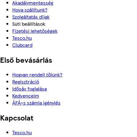
Akadálymentesség
Hova szállítunk?
Szolgáltatás díjak
Süti beállítások
Fizetési lehetőségek
Tesco.hu
Clubcard
Első bevásárlás
Hogyan rendelj tőlünk?
Regisztráció
Idősáv foglalása
Kedvenceim
ÁFÁ-s számla igénylés
Kapcsolat
Tesco.hu