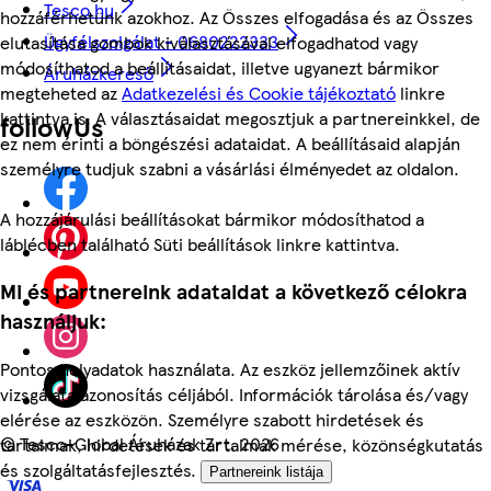
Tesco.hu
hozzáférhetünk azokhoz. Az Összes elfogadása és az Összes
Ügyfélszolgálat - 0680222333
elutasítása gombok kiválasztásával elfogadhatod vagy
módosíthatod a beállításaidat, illetve ugyanezt bármikor
Áruházkereső
megteheted az
Adatkezelési és Cookie tájékoztató
linkre
kattintva is. A választásaidat megosztjuk a partnereinkkel, de
followUs
ez nem érinti a böngészési adataidat. A beállításaid alapján
személyre tudjuk szabni a vásárlási élményedet az oldalon.
A hozzájárulási beállításokat bármikor módosíthatod a
láblécben található Süti beállítások linkre kattintva.
Mi és partnereink adataidat a következő célokra
használjuk:
Pontos helyadatok használata. Az eszköz jellemzőinek aktív
vizsgálata azonosítás céljából. Információk tárolása és/vagy
elérése az eszközön. Személyre szabott hirdetések és
©
Tesco-Global Áruházak Zrt. 2026
tartalmak, hirdetések és tartalmak mérése, közönségkutatás
és szolgáltatásfejlesztés.
Partnereink listája