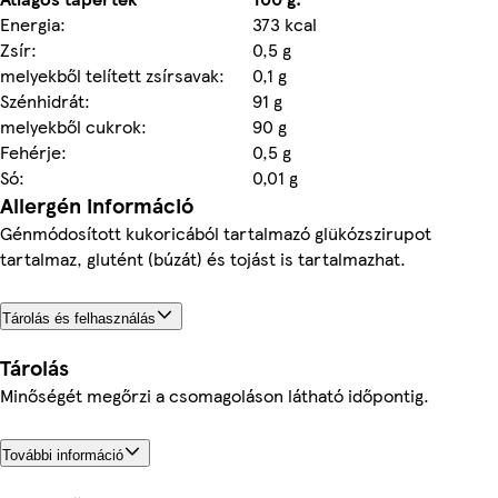
Energia:
373 kcal
Zsír:
0,5 g
melyekből telített zsírsavak:
0,1 g
Szénhidrát:
91 g
melyekből cukrok:
90 g
Fehérje:
0,5 g
Só:
0,01 g
Allergén információ
Génmódosított kukoricából tartalmazó glükózszirupot
tartalmaz, glutént (búzát) és tojást is tartalmazhat.
Tárolás és felhasználás
Tárolás
Minőségét megőrzi a csomagoláson látható időpontig.
További információ