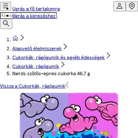
Ugrás a fő tartalomra
Ugrás a kereséshez
Alapvető élelmiszerek
Cukorkák, rágógumik és egyéb édességek
Cukorkák, rágógumik
Nerds szőlős-epres cukorka 46,7 g
Vissza a Cukorkák, rágógumik