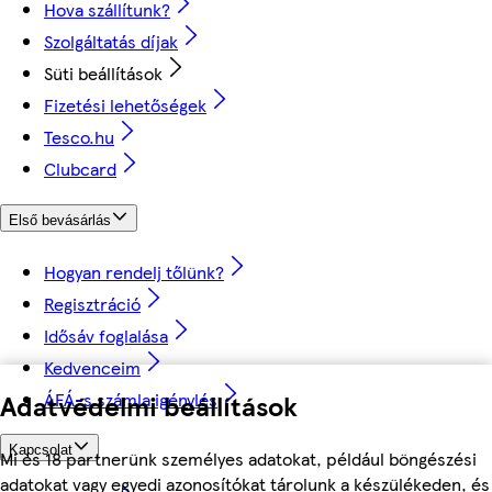
Hova szállítunk?
Szolgáltatás díjak
Süti beállítások
Fizetési lehetőségek
Tesco.hu
Clubcard
Első bevásárlás
Hogyan rendelj tőlünk?
Regisztráció
Idősáv foglalása
Kedvenceim
ÁFÁ-s számla igénylés
Adatvédelmi beállítások
Kapcsolat
Mi és 18 partnerünk személyes adatokat, például böngészési
adatokat vagy egyedi azonosítókat tárolunk a készülékeden, és