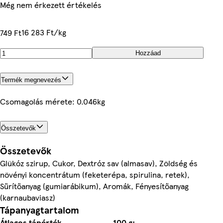
Még nem érkezett értékelés
16 283 Ft/kg
749 Ft
Hozzáad
Termék megnevezés
Csomagolás mérete: 0.046kg
Összetevők
Összetevők
Glükóz szirup, Cukor, Dextróz sav (almasav), Zöldség és
növényi koncentrátum (feketerépa, spirulina, retek),
Sűrítőanyag (gumiarábikum), Aromák, Fényesítőanyag
(karnaubaviasz)
Tápanyagtartalom
Átlagos tápérték
100 g: