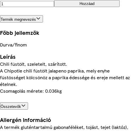
Hozzáad
Termék megnevezés
Főbb jellemzők
Durva/finom
Leírás
Chili füstölt, szeletelt, szárított.
A Chipotle chili füstölt jalapeno paprika, mely enyhe
füstösséget kölcsönöz a paprika édessége és ereje mellett az
ételnek.
Csomagolás mérete: 0.036kg
Összetevők
Allergén információ
A termék gluténtartalmú gabonaféléket, tojást, tejet (laktóz),