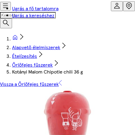
Ugrás a fő tartalomra
Ugrás a kereséshez
Alapvető élelmiszerek
Ételízesítés
Őrlőfejes fűszerek
Kotányi Malom Chipotle chili 36 g
Vissza a Őrlőfejes fűszerek