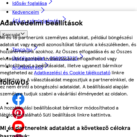
Idősáv foglalása
Kedvenceim
ÁFÁ-s számla igénylés
Adatvédelmi beállítások
Kapcsolat
Mi és 18 partnerünk személyes adatokat, például böngészési
adatokat vagy egyedi azonosítókat tárolunk a készülékeden, és
Tesco.hu
hozzáférhetünk azokhoz. Az Összes elfogadása és az Összes
Ügyfélszolgálat - 0680222333
elutasítása gombok kiválasztásával elfogadhatod vagy
módosíthatod a beállításaidat, illetve ugyanezt bármikor
Áruházkereső
megteheted az
Adatkezelési és Cookie tájékoztató
linkre
kattintva is. A választásaidat megosztjuk a partnereinkkel, de
followUs
ez nem érinti a böngészési adataidat. A beállításaid alapján
személyre tudjuk szabni a vásárlási élményedet az oldalon.
A hozzájárulási beállításokat bármikor módosíthatod a
láblécben található Süti beállítások linkre kattintva.
Mi és partnereink adataidat a következő célokra
használjuk: