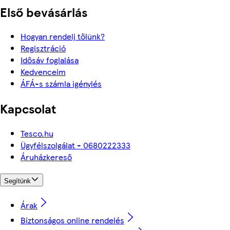
Első bevásárlás
Hogyan rendelj tőlünk?
Regisztráció
Idősáv foglalása
Kedvenceim
ÁFÁ-s számla igénylés
Kapcsolat
Tesco.hu
Ügyfélszolgálat - 0680222333
Áruházkereső
Segítünk
Árak
Biztonságos online rendelés