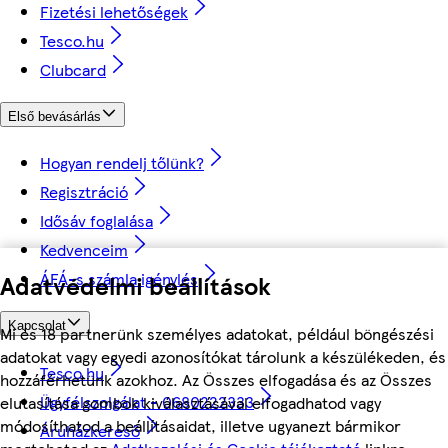
Fizetési lehetőségek
Tesco.hu
Clubcard
Első bevásárlás
Hogyan rendelj tőlünk?
Regisztráció
Idősáv foglalása
Kedvenceim
ÁFÁ-s számla igénylés
Adatvédelmi beállítások
Kapcsolat
Mi és 18 partnerünk személyes adatokat, például böngészési
adatokat vagy egyedi azonosítókat tárolunk a készülékeden, és
Tesco.hu
hozzáférhetünk azokhoz. Az Összes elfogadása és az Összes
Ügyfélszolgálat - 0680222333
elutasítása gombok kiválasztásával elfogadhatod vagy
módosíthatod a beállításaidat, illetve ugyanezt bármikor
Áruházkereső