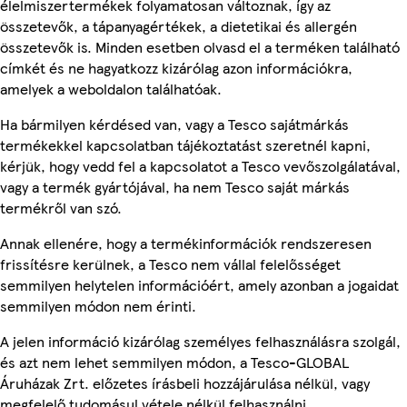
élelmiszertermékek folyamatosan változnak, így az
összetevők, a tápanyagértékek, a dietetikai és allergén
összetevők is. Minden esetben olvasd el a terméken található
címkét és ne hagyatkozz kizárólag azon információkra,
amelyek a weboldalon találhatóak.
Ha bármilyen kérdésed van, vagy a Tesco sajátmárkás
termékekkel kapcsolatban tájékoztatást szeretnél kapni,
kérjük, hogy vedd fel a kapcsolatot a Tesco vevőszolgálatával,
vagy a termék gyártójával, ha nem Tesco saját márkás
termékről van szó.
Annak ellenére, hogy a termékinformációk rendszeresen
frissítésre kerülnek, a Tesco nem vállal felelősséget
semmilyen helytelen információért, amely azonban a jogaidat
semmilyen módon nem érinti.
A jelen információ kizárólag személyes felhasználásra szolgál,
és azt nem lehet semmilyen módon, a Tesco-GLOBAL
Áruházak Zrt. előzetes írásbeli hozzájárulása nélkül, vagy
megfelelő tudomásul vétele nélkül felhasználni.