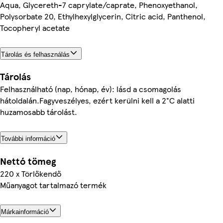
Aqua, Glycereth-7 caprylate/caprate, Phenoxyethanol,
Polysorbate 20, Ethylhexylglycerin, Citric acid, Panthenol,
Tocopheryl acetate
Tárolás és felhasználás
Tárolás
Felhasználható (nap, hónap, év): lásd a csomagolás
hátoldalán.Fagyveszélyes, ezért kerülni kell a 2°C alatti
huzamosabb tárolást.
További információ
Nettó tömeg
220 x Törlőkendő
Műanyagot tartalmazó termék
Márkainformáció