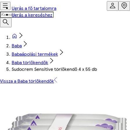
Ugrás a fő tartalomra
Ugrás a kereséshez
Baba
Babaápolási termékek
Baba törlőkendők
Sudocrem Sensitive törlőkendő 4 x 55 db
Vissza a Baba törlőkendők