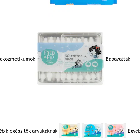
akozmetikumok
Babavatták
éb kiegészítők anyukáknak
Egyéb