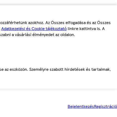
 hozzáférhetünk azokhoz. Az Összes elfogadása és az Összes
z
Adatkezelési és Cookie tájékoztató
linkre kattintva is. A
szabni a vásárlási élményedet az oldalon.
ése az eszközön. Személyre szabott hirdetések és tartalmak,
Bejelentkezés
Regisztráció