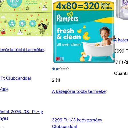
A kate
tegória többi terméke
3699 F
17 Ft/
Quanti
 Ft Clubcarddal
2 (1)
/db)
A kategória többi terméke
ánlat 2026. 08. 12.-ig
nyes
3299 Ft 1/3 kedvezmény
Clubcarddal