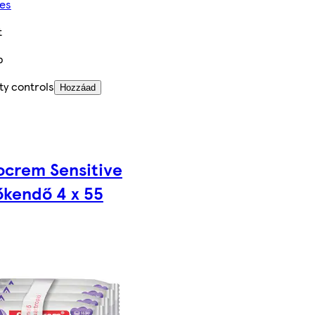
es
t
b
ty controls
Hozzáad
ocrem Sensitive
őkendő 4 x 55