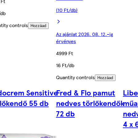
 Ft
(10 Ft/db)
/db
tity controls
Hozzáad
Az ajánlat 2026. 08. 12.-ig
érvényes
4999 Ft
16 Ft/db
Quantity controls
Hozzáad
docrem Sensitive
Fred & Flo pamut
Libe
rlőkendő 55 db
nedves törlőkendők
műa
72 db
ned
4 x 