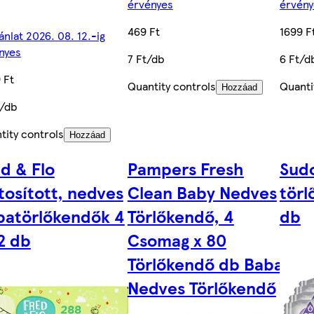
érvényes
érvény
469 Ft
1699 F
ánlat 2026. 08. 12.-ig
nyes
7 Ft/db
6 Ft/d
 Ft
Quantity controls
Quanti
Hozzáad
t/db
tity controls
Hozzáad
d & Flo
Pampers Fresh
Sud
atosított, nedves
Clean Baby Nedves
törl
batörlőkendők 4
Törlőkendő, 4
db
2 db
Csomag x 80
Törlőkendő db Baba
Nedves Törlőkendő