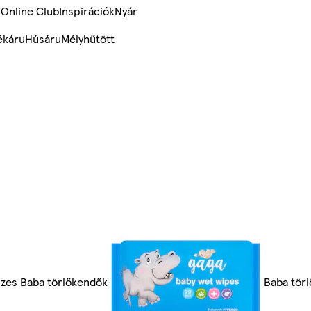
k
Online Club
Inspirációk
Nyár
ékáru
Húsáru
Mélyhűtött
zes Baba törlőkendők
Baba tör