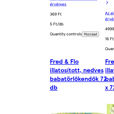
érvényes
Az aj
369 Ft
érvé
5 Ft/db
4999
Quantity controls
Hozzáad
16 F
Quan
Fred & Flo
Fre
illatosított, nedves
ill
babatörlőkendők 72
ba
db
x 7