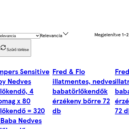
Megjelenítve
1-
Relevancia
Szűrő törlése
mpers Sensitive
Fred & Flo
Fred
by Nedves
illatmentes, nedves
illa
lőkendő, 4
babatörlőkendők
bab
omag x 80
érzékeny bőrre 72
érzé
rlőkendő = 320
db
72 d
 Baba Nedves