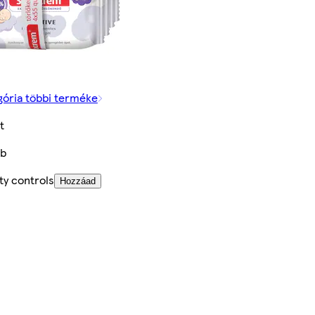
gória többi terméke
t
db
ty controls
Hozzáad