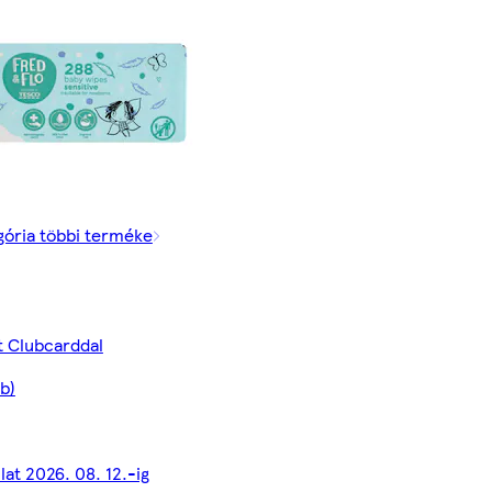
gória többi terméke
t Clubcarddal
b)
lat 2026. 08. 12.-ig