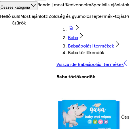
Rendelj most!
Kedvenceim
Speciális ajánlato
Összes kategória
Helló suli!
Most ajánlott!
Zöldség és gyümölcs
Tejtermék-tojás
P
Baba
Babaápolási termékek
Baba törlőkendők
Vissza ide Babaápolási termékek
Baba törlőkendők
Öss