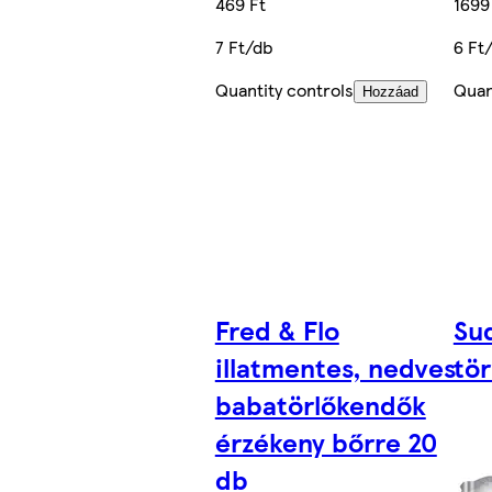
469 Ft
1699
7 Ft/db
6 Ft
Quantity controls
Quan
Hozzáad
Fred & Flo
Su
illatmentes, nedves
tö
babatörlőkendők
érzékeny bőrre 20
db