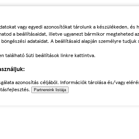
datokat vagy egyedi azonosítókat tárolunk a készülékeden, és
atod a beállításaidat, illetve ugyanezt bármikor megteheted a
 böngészési adataidat. A beállításaid alapján személyre tudjuk 
található Süti beállítások linkre kattintva.
sználjuk:
sgálata azonosítás céljából. Információk tárolása és/vagy elér
tásfejlesztés.
Partnereink listája