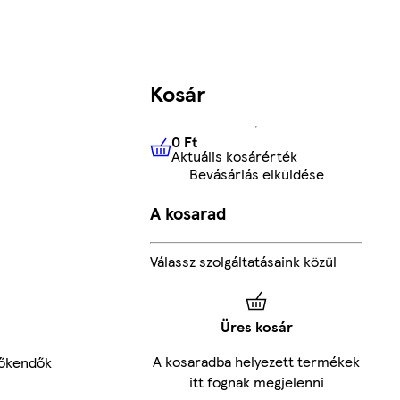
Kosár
0 Ft
Aktuális kosárérték
0 Ft
Aktuális kosárérték
Bevásárlás elküldése
A kosarad
Válassz szolgáltatásaink közül
Üres kosár
A kosaradba helyezett termékek
lőkendők
itt fognak megjelenni