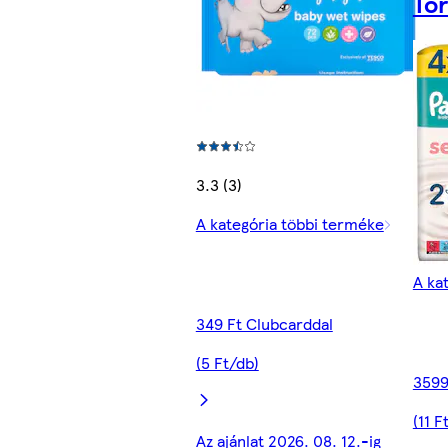
Tö
3.3 (3)
A kategória többi terméke
A ka
349 Ft Clubcarddal
(5 Ft/db)
3599
(11 F
Az ajánlat 2026. 08. 12.-ig