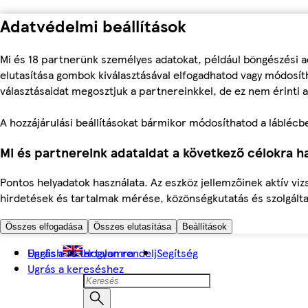
Adatvédelmi beállítások
Mi és 18 partnerünk személyes adatokat, például böngészési a
elutasítása gombok kiválasztásával elfogadhatod vagy módosíth
választásaidat megosztjuk a partnereinkkel, de ez nem érinti a
A hozzájárulási beállításokat bármikor módosíthatod a láblécben 
Mi és partnereink adataidat a következő célokra ha
Pontos helyadatok használata. Az eszköz jellemzőinek aktív viz
hirdetések és tartalmak mérése, közönségkutatás és szolgálta
Összes elfogadása
Összes elutasítása
Beállítások
Ugrás a fő tartalomra
English
Hogyan rendelj
Segítség
Ugrás a kereséshez