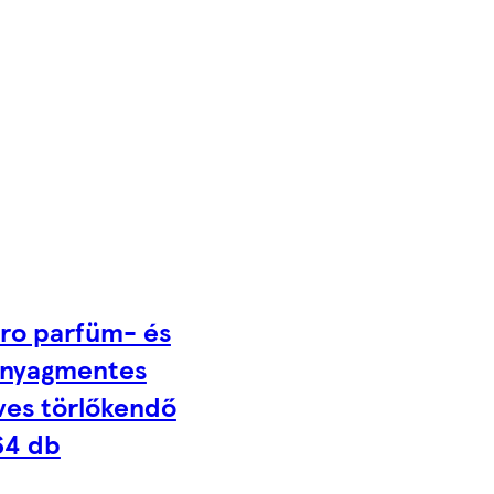
ro parfüm- és
nyagmentes
ves törlőkendő
64 db