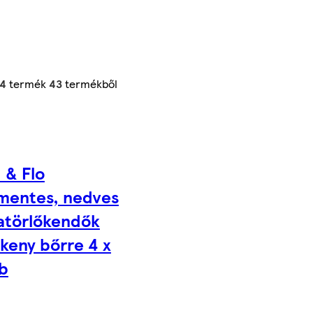
24
termék
43
termékből
 & Flo
tmentes, nedves
atörlőkendők
keny bőrre 4 x
b