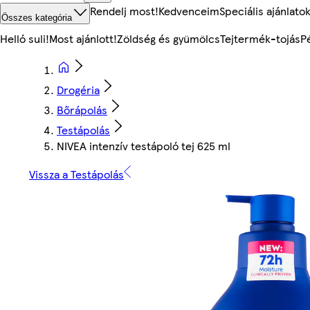
Rendelj most!
Kedvenceim
Speciális ajánlato
Összes kategória
Helló suli!
Most ajánlott!
Zöldség és gyümölcs
Tejtermék-tojás
P
Drogéria
Bőrápolás
Testápolás
NIVEA intenzív testápoló tej 625 ml
Vissza a Testápolás