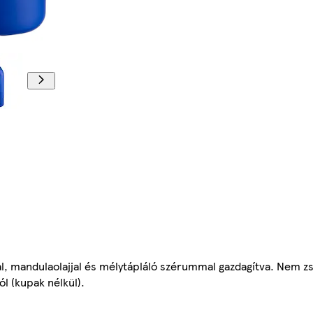
nal, mandulaolajjal és mélytápláló szérummal gazdagítva. Nem z
l (kupak nélkül).