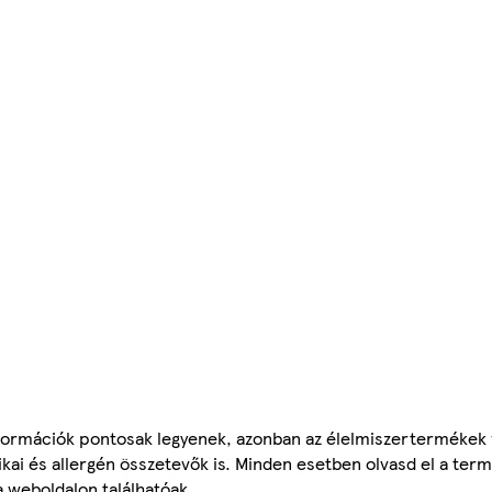
ormációk pontosak legyenek, azonban az élelmiszertermékek
tikai és allergén összetevők is. Minden esetben olvasd el a ter
a weboldalon találhatóak.