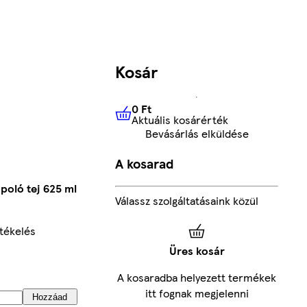
Kosár
0 Ft
Aktuális kosárérték
0 Ft
Aktuális kosárérték
Bevásárlás elküldése
A kosarad
poló tej 625 ml
Válassz szolgáltatásaink közül
tékelés
Üres kosár
A kosaradba helyezett termékek
itt fognak megjelenni
Hozzáad