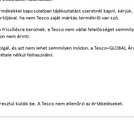
mékekkel kapcsolatban tájékoztatást szeretnél kapni, kérjük, 
ártójával, ha nem Tesco saját márkás termékről van szó.
frissítésre kerülnek, a Tesco nem vállal felelősséget semmily
on nem érinti.
szolgál, és azt nem lehet semmilyen módon, a Tesco-GLOBAL Ár
étele nélkül felhasználni.
esztül küldik be. A Tesco nem ellenőrzi az értékeléseket.