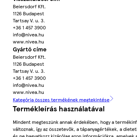
Beiersdorf Kft.
1126 Budapest
Tartsay V. u. 3.
+36 1 457 3900
info@nivea.hu
www.nivea.hu
Gyártó címe
Beiersdorf Kft.
1126 Budapest
Tartsay V. u. 3.
+36 1 457 3900
info@nivea.hu
www.nivea.hu
Kategória összes termékének megtekintése
Termékleírás használatával
Mindent megteszünk annak érdekében, hogy a termékinf
változnak, így az összetevők, a tápanyagértékek, a diete
és ne hagyatkozz kizárólag azon információkra, amelyek 