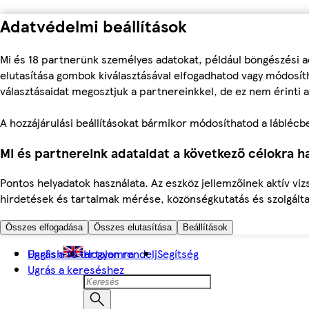
Adatvédelmi beállítások
Mi és 18 partnerünk személyes adatokat, például böngészési a
elutasítása gombok kiválasztásával elfogadhatod vagy módosíth
választásaidat megosztjuk a partnereinkkel, de ez nem érinti a
A hozzájárulási beállításokat bármikor módosíthatod a láblécben 
Mi és partnereink adataidat a következő célokra ha
Pontos helyadatok használata. Az eszköz jellemzőinek aktív viz
hirdetések és tartalmak mérése, közönségkutatás és szolgálta
Összes elfogadása
Összes elutasítása
Beállítások
Ugrás a fő tartalomra
English
Hogyan rendelj
Segítség
Ugrás a kereséshez