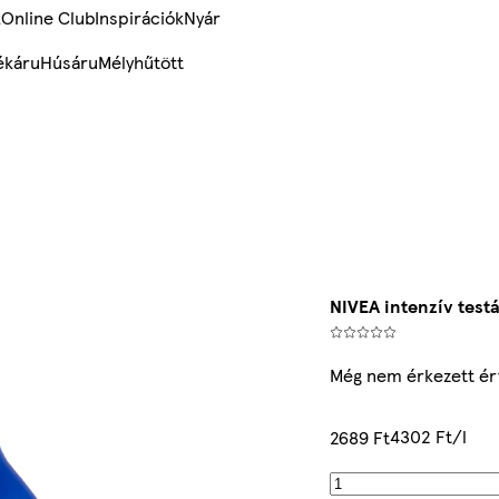
k
Online Club
Inspirációk
Nyár
ékáru
Húsáru
Mélyhűtött
NIVEA intenzív testá
Még nem érkezett ér
4302 Ft/l
2689 Ft