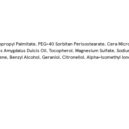
propyl Palmitate, PEG-40 Sorbitan Perisostearate, Cera Microc
s Amygdalus Dulcis Oil, Tocopherol, Magnesium Sulfate, Sodium
ne, Benzyl Alcohol, Geraniol, Citronellol, Alpha-Isomethyl Io