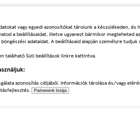
datokat vagy egyedi azonosítókat tárolunk a készülékeden, és
atod a beállításaidat, illetve ugyanezt bármikor megteheted a
 böngészési adataidat. A beállításaid alapján személyre tudjuk 
található Süti beállítások linkre kattintva.
sználjuk:
sgálata azonosítás céljából. Információk tárolása és/vagy elér
tásfejlesztés.
Partnereink listája