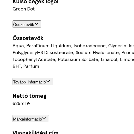
Külső cégek logói
Green Dot
Összetevők
Összetevők
Aqua, Paraffinum Liquidum, Isohexadecane, Glycerin, Iso
Polyglyceryl-3 Diisostearate, Sodium Hyaluronate, Prunu
Tocopheryl Acetate, Potassium Sorbate, Linalool, Limone
BHT, Parfum
További információ
Nettó tömeg
625ml ℮
Márkainformáció
Visszaküldési cím