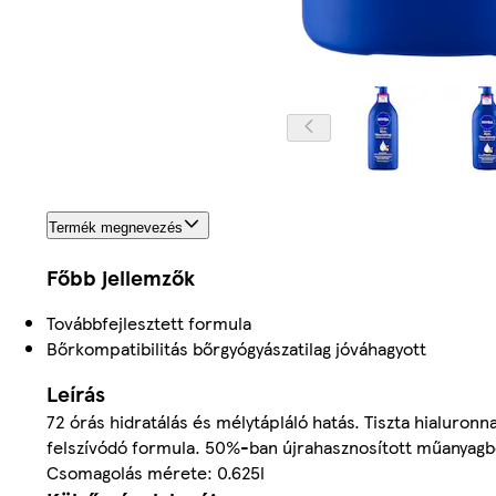
Termék megnevezés
Főbb jellemzők
Továbbfejlesztett formula
Bőrkompatibilitás bőrgyógyászatilag jóváhagyott
Leírás
72 órás hidratálás és mélytápláló hatás. Tiszta hialuron
felszívódó formula. 50%-ban újrahasznosított műanyagbó
Csomagolás mérete: 0.625l