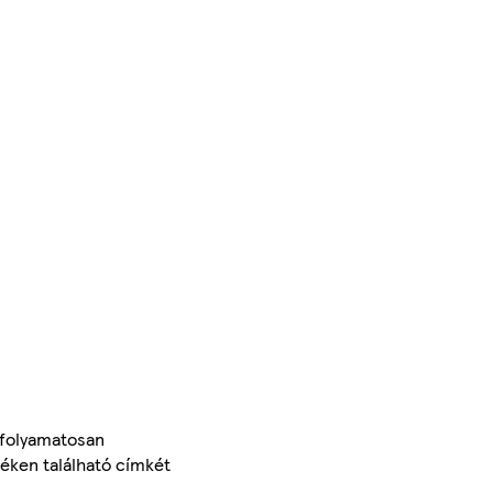
 folyamatosan
méken található címkét