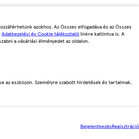
 hozzáférhetünk azokhoz. Az Összes elfogadása és az Összes
z
Adatkezelési és Cookie tájékoztató
linkre kattintva is. A
szabni a vásárlási élményedet az oldalon.
ése az eszközön. Személyre szabott hirdetések és tartalmak,
Bejelentkezés
Regisztráció