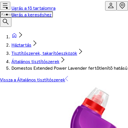
Ugrás a fő tartalomra
Ugrás a kereséshez
Háztartás
Tisztítószerek, takarítóeszközök
Általános tisztítószerek
Domestos Extended Power Lavender fertőtlenítő hatású f
Vissza a Általános tisztítószerek