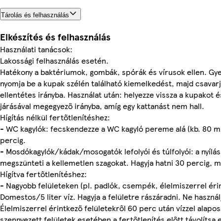
Tárolás és felhasználás
Elkészítés és felhasználás
Használati tanácsok:
Lakossági felhasználás esetén.
Hatékony a baktériumok, gombák, spórák és vírusok ellen. Gye
nyomja be a kupak szélén található kiemelkedést, majd csavarj
ellentétes irányba. Használat után: helyezze vissza a kupakot 
járásával megegyező irányba, amíg egy kattanást nem hall.
Hígítás nélkül fertőtlenítéshez:
- WC kagylók: fecskendezze a WC kagyló pereme alá (kb. 80 ml-
percig.
- Mosdókagylók/kádak/mosogatók lefolyói és túlfolyói: a nyílás
megszünteti a kellemetlen szagokat. Hagyja hatni 30 percig, ma
Hígítva fertőtlenítéshez:
- Nagyobb felületeken (pl. padlók, csempék, élelmiszerrel éri
Domestos/5 liter víz. Hagyja a felületre rászáradni. Ne használj
Élelmiszerrel érintkező felületekről 60 perc után vízzel alapos
szennyezett felületek esetében a fertőtlenítés előtt távolítsa 