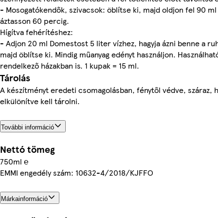
- Mosogatókendők, szivacsok: öblítse ki, majd oldjon fel 90 ml
áztasson 60 percig.
Hígítva fehérítéshez:
- Adjon 20 ml Domestost 5 liter vízhez, hagyja ázni benne a r
majd öblítse ki. Mindig műanyag edényt használjon. Használhat
rendelkező házakban is. 1 kupak = 15 ml.
Tárolás
A készítményt eredeti csomagolásban, fénytől védve, száraz, 
elkülönítve kell tárolni.
További információ
Nettó tömeg
750ml ℮
EMMI engedély szám: 10632-4/2018/KJFFO
Márkainformáció