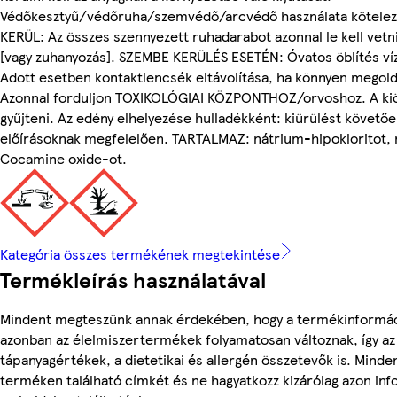
Védőkesztyű/védőruha/szemvédő/arcvédő használata kötelező
KERÜL: Az összes szennyezett ruhadarabot azonnal le kell vetni. 
[vagy zuhanyozás]. SZEMBE KERÜLÉS ESETÉN: Óvatos öblítés víz
Adott esetben kontaktlencsék eltávolítása, ha könnyen megoldh
Azonnal forduljon TOXIKOLÓGIAI KÖZPONTHOZ/orvoshoz. A kiöm
gyűjteni. Az edény elhelyezése hulladékként: kiürülést követőe
előírásoknak megfelelően. TARTALMAZ: nátrium-hipokloritot, 
Cocamine oxide-ot.
Kategória összes termékének megtekintése
Termékleírás használatával
Mindent megteszünk annak érdekében, hogy a termékinformác
azonban az élelmiszertermékek folyamatosan változnak, így az
tápanyagértékek, a dietetikai és allergén összetevők is. Minde
terméken található címkét és ne hagyatkozz kizárólag azon in