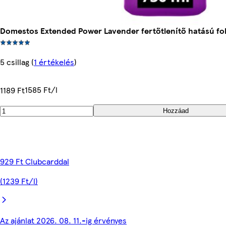
Domestos Extended Power Lavender fertőtlenítő hatású fol
5 csillag
(
1 értékelés
)
1585 Ft/l
1189 Ft
Hozzáad
929 Ft Clubcarddal
(1239 Ft/l)
Az ajánlat 2026. 08. 11.-ig érvényes