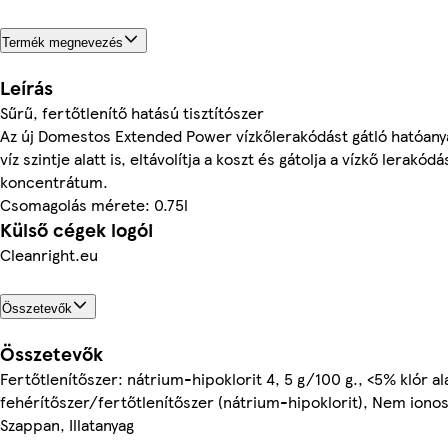
Termék megnevezés
Leírás
Sűrű, fertőtlenítő hatású tisztítószer
Az új Domestos Extended Power vízkőlerakódást gátló hatóany
víz szintje alatt is, eltávolítja a koszt és gátolja a vízkő lerakód
koncentrátum.
Csomagolás mérete: 0.75l
Külső cégek logói
Cleanright.eu
Összetevők
Összetevők
Fertőtlenítőszer: nátrium-hipoklorit 4, 5 g/100 g., <5% klór a
fehérítőszer/fertőtlenítőszer (nátrium-hipoklorit), Nem ionos 
Szappan, Illatanyag