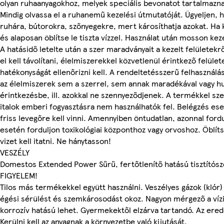
olyan ruhaanyagokhoz, melyek speciális bevonatot tartalmaznak
Mindig olvassa el a ruhanemű kezelési útmutatóját. Ügyeljen, 
ruhára, bútorokra, szőnyegekre, mert károsíthatja azokat. Ha k
és alaposan öblítse le tiszta vízzel. Használat után mosson kez
A hatásidő letelte után a szer maradványait a kezelt felületekrő
el kell távolítani, élelmiszerekkel közvetlenül érintkező felüle
hatékonyságát ellenőrizni kell. A rendeltetésszerű felhasználás
az élelmiszerek sem a szerrel, sem annak maradékával vagy hu
érintkezésbe, ill. azokkal ne szennyeződjenek. A termékkel sz
italok emberi fogyasztásra nem használhatók fel. Belégzés ese
friss levegőre kell vinni. Amennyiben öntudatlan, azonnal ford
esetén forduljon toxikológiai központhoz vagy orvoshoz. Öblítse
vizet kell itatni. Ne hánytasson!
VESZÉLY
Domestos Extended Power Sűrű, fertőtlenítő hatású tisztítósz
FIGYELEM!
Tilos más termékekkel együtt használni. Veszélyes gázok (klór)
égési sérülést és szemkárosodást okoz. Nagyon mérgező a vízi
korrozív hatású lehet. Gyermekektől elzárva tartandó. Az ere
Kerülni kell az anyagnak a környezetbe való kijutását.