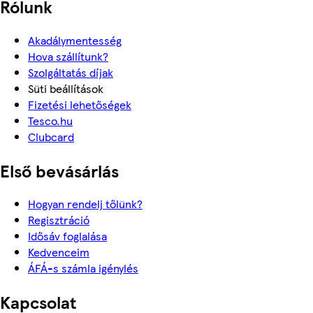
Rólunk
Akadálymentesség
Hova szállítunk?
Szolgáltatás díjak
Süti beállítások
Fizetési lehetőségek
Tesco.hu
Clubcard
Első bevásárlás
Hogyan rendelj tőlünk?
Regisztráció
Idősáv foglalása
Kedvenceim
ÁFÁ-s számla igénylés
Kapcsolat