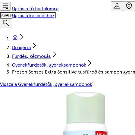
Ugrás a fő tartalomra
Ugrás a kereséshez
Drogéria
Fürdés, kézmosás
Gyerekfürdetők, gyereksamponok
Frosch Senses Extra Sensitive tusfürdő és sampon gye
Vissza a Gyerekfürdetők, gyereksamponok