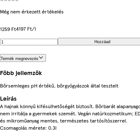
Még nem érkezett értékelés
4197 Ft/l
1259 Ft
Hozzáad
Termék megnevezés
Főbb jellemzők
Bőrsemleges pH értékű, bőrgyógyászok által tesztelt
Leírás
A hajnak könnyű kifésülhetőségét biztosít. Bőrbarát alapanyag
nem irritálja a gyermekek szemét. Vegán natúrkozmetikum; E
és mikroműanyag mentes, természetes tartósítószerrel.
Csomagolás mérete: 0.3l