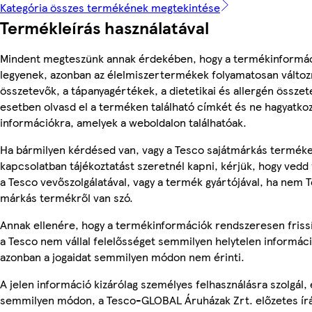
Kategória összes termékének megtekintése
Termékleírás használatával
Mindent megteszünk annak érdekében, hogy a termékinformá
legyenek, azonban az élelmiszertermékek folyamatosan változn
összetevők, a tápanyagértékek, a dietetikai és allergén összet
esetben olvasd el a terméken található címkét és ne hagyatkoz
információkra, amelyek a weboldalon találhatóak.
Ha bármilyen kérdésed van, vagy a Tesco sajátmárkás termék
kapcsolatban tájékoztatást szeretnél kapni, kérjük, hogy vedd 
a Tesco vevőszolgálatával, vagy a termék gyártójával, ha nem T
márkás termékről van szó.
Annak ellenére, hogy a termékinformációk rendszeresen friss
a Tesco nem vállal felelősséget semmilyen helytelen informác
azonban a jogaidat semmilyen módon nem érinti.
A jelen információ kizárólag személyes felhasználásra szolgál,
semmilyen módon, a Tesco-GLOBAL Áruházak Zrt. előzetes írá