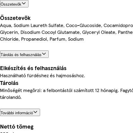
Összetevők
Összetevők
Aqua, Sodium Laureth Sulfate, Coco-Glucoside, Cocamidopro
Glycerin, Disodium Cocoyl Glutamate, Glyceryl Oleate, Panth
Chloride, Propanediol, Parfum, Sodium
Tárolás és felhasználás
Elkészítés és felhasználás
Használható fürdéshez és hajmosáshoz.
Tárolás
Minőségét megőrzi: a felbontástól számított 12 hónapig. Fagy­t
tárolandó.
További információ
Nettó tömeg