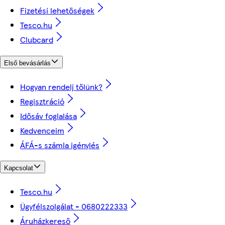
Fizetési lehetőségek
Tesco.hu
Clubcard
Első bevásárlás
Hogyan rendelj tőlünk?
Regisztráció
Idősáv foglalása
Kedvenceim
ÁFÁ-s számla igénylés
Kapcsolat
Tesco.hu
Ügyfélszolgálat - 0680222333
Áruházkereső