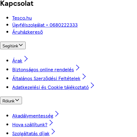
Kapcsolat
Tesco.hu
Ügyfélszolgálat - 0680222333
Áruházkereső
Segítünk
Árak
Biztonságos online rendelés
Általános Szerződési Feltételek
Adatkezelési és Cookie tájékoztató
Rólunk
Akadálymentesség
Hova szállítunk?
Szolgáltatás díjak