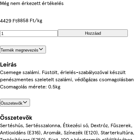
Még nem érkezett értékelés
8858 Ft/kg
4429 Ft
Hozzáad
Termék megnevezés
Leírás
Csemege szalámi. Füstölt, érlelés-szabályozóval készült
penészmentes szeletelt szalámi, védőgázas csomagolásban
Csomagolás mérete: 0.5kg
Összetevők
Összetevők
Sertéshús, Sertésszalonna, Étkezési só, Dextróz, Fűszerek,
Antioxidáns (E316), Aromák, Színezék (E120), Starterkultúra,
Tartósítószer (E250), Füst, 100 g késztermék előállításához