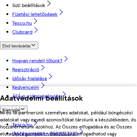
Süti beállítások
Fizetési lehetőségek
Tesco.hu
Clubcard
Első bevásárlás
Hogyan rendelj tőlünk?
Regisztráció
Idősáv foglalása
Kedvenceim
ÁFÁ-s számla igénylés
Adatvédelmi beállítások
Kapcsolat
Mi és 18 partnerünk személyes adatokat, például böngészési
adatokat vagy egyedi azonosítókat tárolunk a készülékeden, és
Tesco.hu
hozzáférhetünk azokhoz. Az Összes elfogadása és az Összes
Ügyfélszolgálat - 0680222333
elutasítása gombok kiválasztásával elfogadhatod vagy