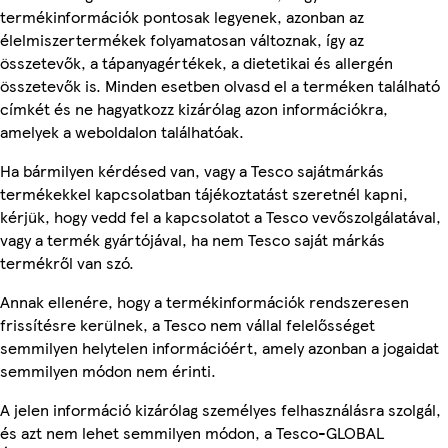
termékinformációk pontosak legyenek, azonban az
élelmiszertermékek folyamatosan változnak, így az
összetevők, a tápanyagértékek, a dietetikai és allergén
összetevők is. Minden esetben olvasd el a terméken található
címkét és ne hagyatkozz kizárólag azon információkra,
amelyek a weboldalon találhatóak.
Ha bármilyen kérdésed van, vagy a Tesco sajátmárkás
termékekkel kapcsolatban tájékoztatást szeretnél kapni,
kérjük, hogy vedd fel a kapcsolatot a Tesco vevőszolgálatával,
vagy a termék gyártójával, ha nem Tesco saját márkás
termékről van szó.
Annak ellenére, hogy a termékinformációk rendszeresen
frissítésre kerülnek, a Tesco nem vállal felelősséget
semmilyen helytelen információért, amely azonban a jogaidat
semmilyen módon nem érinti.
A jelen információ kizárólag személyes felhasználásra szolgál,
és azt nem lehet semmilyen módon, a Tesco-GLOBAL