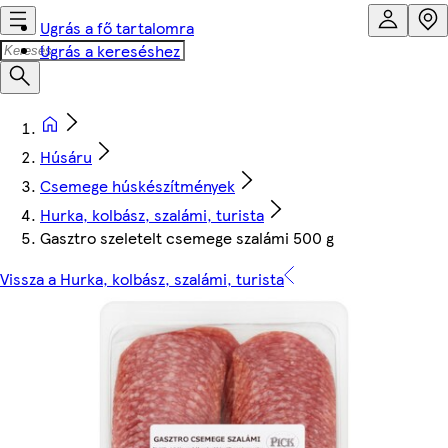
Ugrás a fő tartalomra
Ugrás a kereséshez
Húsáru
Csemege húskészítmények
Hurka, kolbász, szalámi, turista
Gasztro szeletelt csemege szalámi 500 g
Vissza a Hurka, kolbász, szalámi, turista