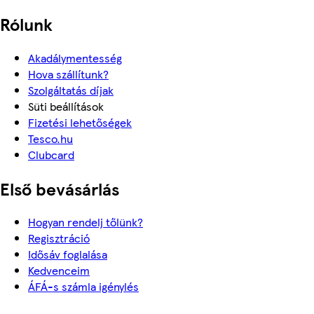
Rólunk
Akadálymentesség
Hova szállítunk?
Szolgáltatás díjak
Süti beállítások
Fizetési lehetőségek
Tesco.hu
Clubcard
Első bevásárlás
Hogyan rendelj tőlünk?
Regisztráció
Idősáv foglalása
Kedvenceim
ÁFÁ-s számla igénylés