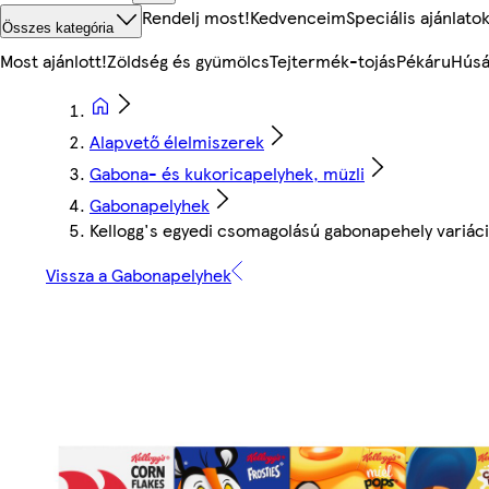
Rendelj most!
Kedvenceim
Speciális ajánlato
Összes kategória
Most ajánlott!
Zöldség és gyümölcs
Tejtermék-tojás
Pékáru
Húsá
Alapvető élelmiszerek
Gabona- és kukoricapelyhek, müzli
Gabonapelyhek
Kellogg's egyedi csomagolású gabonapehely variác
Vissza a Gabonapelyhek