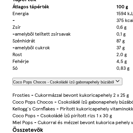
Átlagos tápérték
100 g
Energia
1594 kJ
-
375 kca
Zsír
0,6 g
-amelyből telített zsírsavak
0,1 g
Szénhidrát
87 g
-amelyből cukrok
37 g
Rost
2,0 g
Fehérje
4,5 g
Só
0,83 g
Coco Pops Chocos - Csokoládé ízű gabonapehely búzából
Frosties - Cukormázzal bevont kukoricapehely 2 x 25 g
Coco Pops Chocos - Csokoládé ízű gabonapehely búzából
Kellogg's Cornflakes - Pirított kukoricapehely vitaminokk
Coco Pops - Csokoládé ízű pirított rizs 1 x 30 g
Miel Pops - Cukorral és mézzel bevont kukorica pehely vi
Összetevők