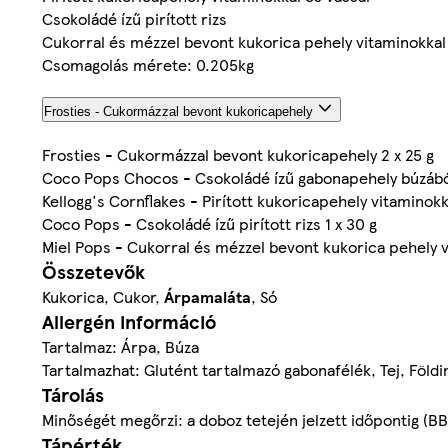
Csokoládé ízű pirított rizs
Cukorral és mézzel bevont kukorica pehely vitaminokkal
Csomagolás mérete: 0.205kg
Frosties - Cukormázzal bevont kukoricapehely
Frosties - Cukormázzal bevont kukoricapehely 2 x 25 g
Coco Pops Chocos - Csokoládé ízű gabonapehely búzából
Kellogg's Cornflakes - Pirított kukoricapehely vitaminokk
Coco Pops - Csokoládé ízű pirított rizs 1 x 30 g
Miel Pops - Cukorral és mézzel bevont kukorica pehely vi
Összetevők
Kukorica, Cukor,
Árpamaláta
, Só
Allergén információ
Tartalmaz: Árpa, Búza
Tartalmazhat: Glutént tartalmazó gabonafélék, Tej, Föld
Tárolás
Minőségét megőrzi: a doboz tetején jelzett időpontig (B
Tápérték