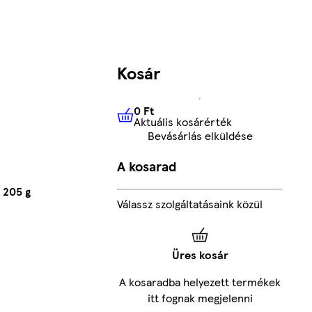
Kosár
0 Ft
Aktuális kosárérték
0 Ft
Aktuális kosárérték
Bevásárlás elküldése
A kosarad
 205 g
Válassz szolgáltatásaink közül
Üres kosár
A kosaradba helyezett termékek
itt fognak megjelenni