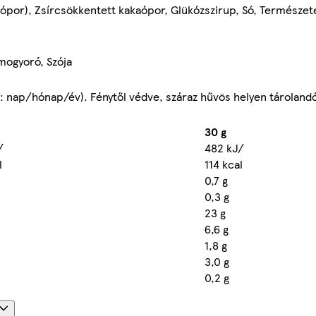
ópor), Zsírcsökkentett kakaópor, Glükózszirup, Só, Természet
imogyoró, Szója
B: nap/hónap/év). Fénytől védve, száraz hűvös helyen tárolandó
30 g
/
482 kJ/
l
114 kcal
0,7 g
0,3 g
23 g
6,6 g
1,8 g
3,0 g
0,2 g