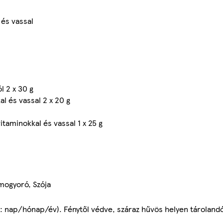
 és vassal
 2 x 30 g
al és vassal 2 x 20 g
taminokkal és vassal 1 x 25 g
imogyoró, Szója
B: nap/hónap/év). Fénytől védve, száraz hűvös helyen tárolandó