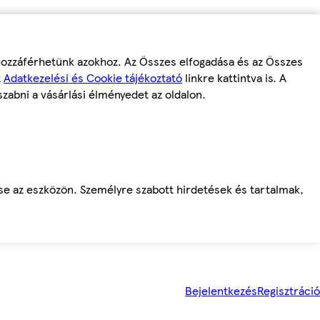
 hozzáférhetünk azokhoz. Az Összes elfogadása és az Összes
z
Adatkezelési és Cookie tájékoztató
linkre kattintva is. A
szabni a vásárlási élményedet az oldalon.
ése az eszközön. Személyre szabott hirdetések és tartalmak,
Bejelentkezés
Regisztráció