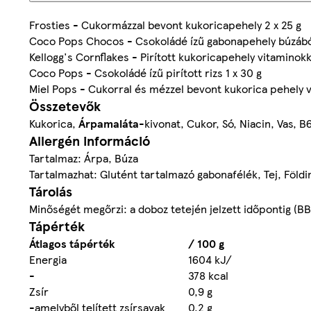
Frosties - Cukormázzal bevont kukoricapehely 2 x 25 g
Coco Pops Chocos - Csokoládé ízű gabonapehely búzából
Kellogg's Cornflakes - Pirított kukoricapehely vitaminokk
Coco Pops - Csokoládé ízű pirított rizs 1 x 30 g
Miel Pops - Cukorral és mézzel bevont kukorica pehely vi
Összetevők
Kukorica,
Árpamaláta
-kivonat, Cukor, Só, Niacin, Vas, B
Allergén információ
Tartalmaz: Árpa, Búza
Tartalmazhat: Glutént tartalmazó gabonafélék, Tej, Föld
Tárolás
Minőségét megőrzi: a doboz tetején jelzett időpontig (B
Tápérték
Átlagos tápérték
/ 100 g
Energia
1604 kJ/
-
378 kcal
Zsír
0,9 g
-amelyből telített zsírsavak
0,2 g