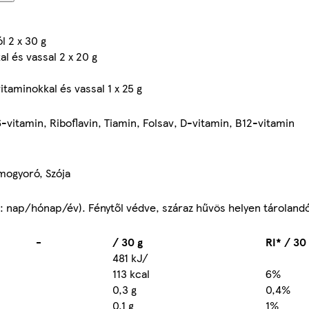
 2 x 30 g
al és vassal 2 x 20 g
taminokkal és vassal 1 x 25 g
6-vitamin, Riboflavin, Tiamin, Folsav, D-vitamin, B12-vitamin
imogyoró, Szója
B: nap/hónap/év). Fénytől védve, száraz hűvös helyen tárolandó
-
/ 30 g
RI* / 30
481 kJ/
113 kcal
6%
0,3 g
0,4%
0,1 g
1%