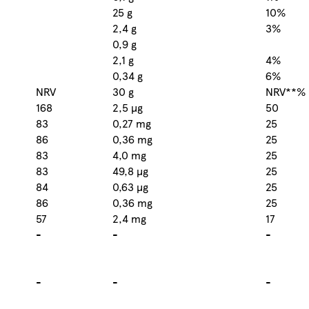
25 g
10%
2,4 g
3%
0,9 g
2,1 g
4%
0,34 g
6%
NRV
30 g
NRV**%
168
2,5 µg
50
83
0,27 mg
25
86
0,36 mg
25
83
4,0 mg
25
83
49,8 µg
25
84
0,63 µg
25
86
0,36 mg
25
57
2,4 mg
17
-
-
-
-
-
-