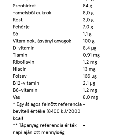
Szénhidrát
84 g
-amelyből cukrok
8,0 g
Rost
3,0 g
Fehérje
7,0 g
Só
1,1 g
Vitaminok, ásványi anyagok
100 g
D-vitamin
8,4 µg
Tiamin
0,91 mg
Riboflavin
1,2 mg
Niacin
13 mg
Folsav
166 µg
B12-vitamin
2,1 µg
B6-vitamin
1,2 mg
Vas
8,0 mg
* Egy átlagos felnőtt referencia
-
beviteli értéke (8400 kJ/2000
kcal)
** Tápanyag referencia érték
-
napi ajánlott mennyiség