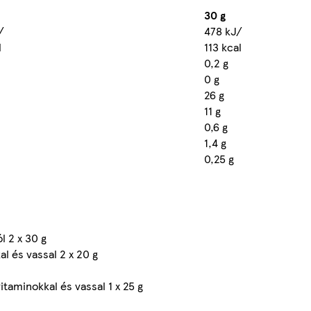
30 g
/
478 kJ/
l
113 kcal
0,2 g
0 g
26 g
11 g
0,6 g
1,4 g
0,25 g
 2 x 30 g
al és vassal 2 x 20 g
taminokkal és vassal 1 x 25 g