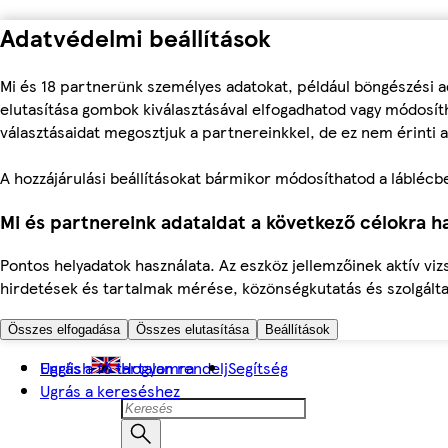
Adatvédelmi beállítások
Mi és 18 partnerünk személyes adatokat, például böngészési a
elutasítása gombok kiválasztásával elfogadhatod vagy módosíth
választásaidat megosztjuk a partnereinkkel, de ez nem érinti a
A hozzájárulási beállításokat bármikor módosíthatod a láblécben 
Mi és partnereink adataidat a következő célokra ha
Pontos helyadatok használata. Az eszköz jellemzőinek aktív viz
hirdetések és tartalmak mérése, közönségkutatás és szolgálta
Összes elfogadása
Összes elutasítása
Beállítások
Ugrás a fő tartalomra
English
Hogyan rendelj
Segítség
Ugrás a kereséshez