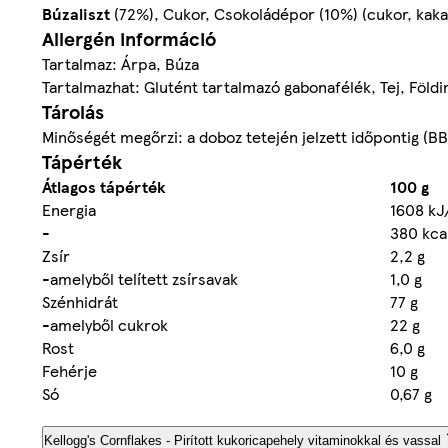
Búzaliszt
(72%), Cukor, Csokoládépor (10%) (cukor, kaka
Allergén információ
Tartalmaz: Árpa, Búza
Tartalmazhat: Glutént tartalmazó gabonafélék, Tej, Föld
Tárolás
Minőségét megőrzi: a doboz tetején jelzett időpontig (B
Tápérték
Átlagos tápérték
100 g
Energia
1608 kJ
-
380 kca
Zsír
2,2 g
-amelyből telített zsírsavak
1,0 g
Szénhidrát
77 g
-amelyből cukrok
22 g
Rost
6,0 g
Fehérje
10 g
Só
0,67 g
Kellogg's Cornflakes - Pirított kukoricapehely vitaminokkal és vassal