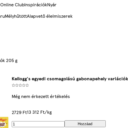
k
Online Club
Inspirációk
Nyár
ru
Mélyhűtött
Alapvető élelmiszerek
iók 205 g
Kellogg's egyedi csomagolású gabonapehely variációk
Még nem érkezett értékelés
13 312 Ft/kg
2729 Ft
Hozzáad