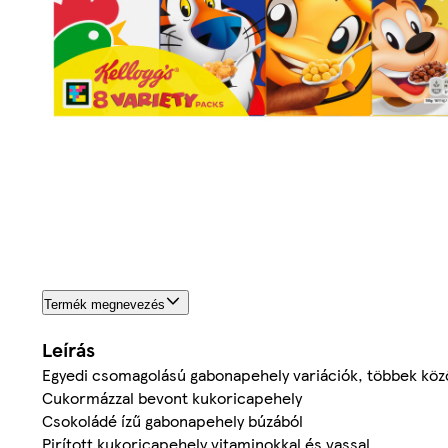
Termék megnevezés
Leírás
Egyedi csomagolású gabonapehely variációk, többek közö
Cukormázzal bevont kukoricapehely
Csokoládé ízű gabonapehely búzából
Pirított kukoricapehely vitaminokkal és vassal