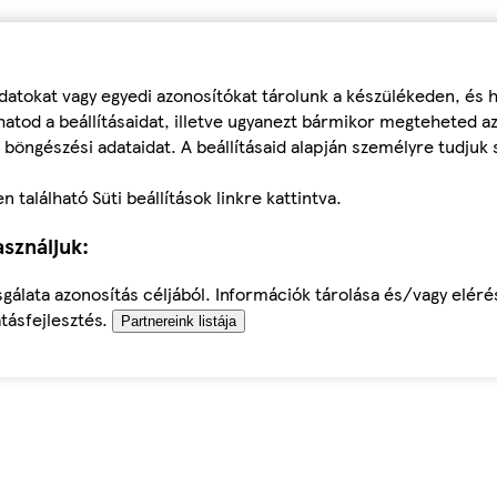
datokat vagy egyedi azonosítókat tárolunk a készülékeden, és
atod a beállításaidat, illetve ugyanezt bármikor megteheted a
 böngészési adataidat. A beállításaid alapján személyre tudjuk 
található Süti beállítások linkre kattintva.
sználjuk:
sgálata azonosítás céljából. Információk tárolása és/vagy elér
tásfejlesztés.
Partnereink listája