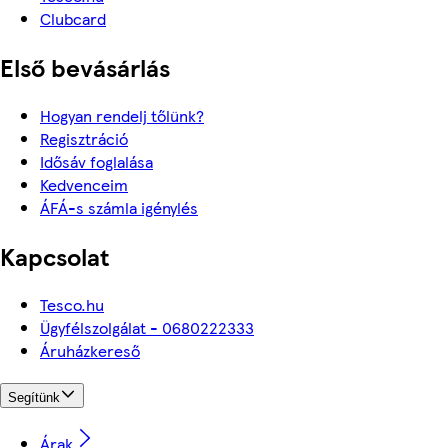
Clubcard
Első bevásárlás
Hogyan rendelj tőlünk?
Regisztráció
Idősáv foglalása
Kedvenceim
ÁFÁ-s számla igénylés
Kapcsolat
Tesco.hu
Ügyfélszolgálat - 0680222333
Áruházkereső
Segítünk
Árak