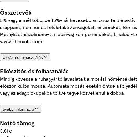
Összetevők
5% vagy ennél több, de 15%-nál kevesebb anionos felületaktí
szappant, nem ionos felületaktív anyagokat, enzimeket, Benzis
Methylisothiazolinone-t, illatanyag komponenseket, Linalool-t
www.rbeuinfo.com
Tárolás és felhasználás
Elkészítés és felhasználás
Mindig kövesse a ruhagyártó javaslatait a mosási hőmérséklett
először külön mossa. Automata mosás esetén öntse a folyadé
vagy az adagolókupakba töltve tegye közvetlenül a dobba.
További információ
Nettó tömeg
3.6l ℮