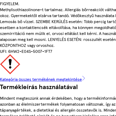
FIGYELEM.
Methylisothiazolinone-t tartalmaz. Allergiás bőrreakciót válthat
okoz. Gyermekektől elzárva tartandó. Védőkesztyű használata
Lemosás bő vízzel. SZEMBE KERÜLÉS esetén: Több percig tartó 
esetben a kontaktlencsék eltávolítása, ha könnyen megoldható. 
szemirritáció nem múlik el, orvosi ellátást kell kérni. A haszn
alaposan meg kell mosni. LENYELÉS ESETÉN: rosszullét esetén
KÖZPONTHOZ vagy orvoshoz.
UFI: 6HW2-E04S-5007-1FT7
Kategória összes termékének megtekintése
Termékleírás használatával
Mindent megteszünk annak érdekében, hogy a termékinformác
azonban az élelmiszertermékek folyamatosan változnak, így az
tápanyagértékek, a dietetikai és allergén összetevők is. Minde
terméken található címkét és ne hagyatkozz kizárólag azon in