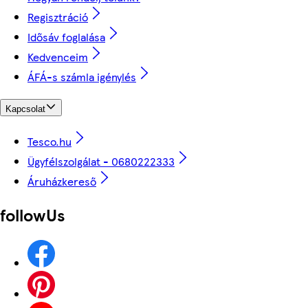
Regisztráció
Idősáv foglalása
Kedvenceim
ÁFÁ-s számla igénylés
Kapcsolat
Tesco.hu
Ügyfélszolgálat - 0680222333
Áruházkereső
followUs