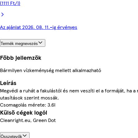
(1111 Ft/l)
Az ajánlat 2026. 08. 11.-ig érvényes
Termék megnevezés
Főbb jellemzők
Bármilyen vízkeménység mellett alkalmazható
Leírás
Megvédi a ruhát a fakulástól és nem veszíti el a formáját, ha a
utasítások szerint mossák.
Csomagolás mérete: 3.6l
Külső cégek logói
Cleanright.eu, Green Dot
Összetevők