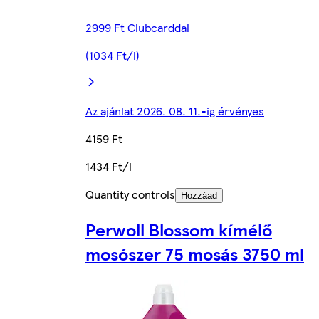
2999 Ft Clubcarddal
(1034 Ft/l)
Az ajánlat 2026. 08. 11.-ig érvényes
4159 Ft
1434 Ft/l
Quantity controls
Hozzáad
Perwoll Blossom kímélő
mosószer 75 mosás 3750 ml