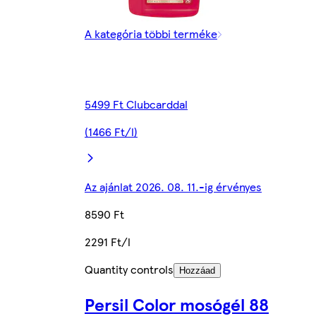
A kategória többi terméke
5499 Ft Clubcarddal
(1466 Ft/l)
Az ajánlat 2026. 08. 11.-ig érvényes
8590 Ft
2291 Ft/l
Quantity controls
Hozzáad
Persil Color mosógél 88