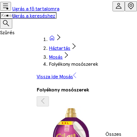
Ugrás a fő tartalomra
Ugrás a kereséshez
Háztartás
Mosás
Folyékony mosószerek
Vissza ide Mosás
Folyékony mosószerek
Összes