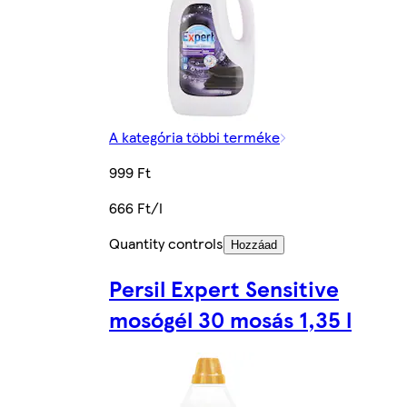
A kategória többi terméke
999 Ft
666 Ft/l
Quantity controls
Hozzáad
Persil Expert Sensitive
mosógél 30 mosás 1,35 l