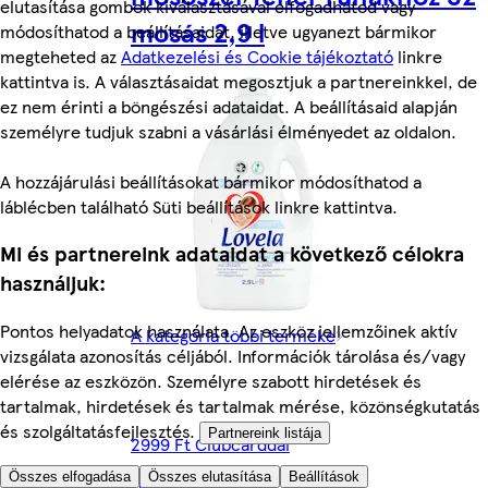
elutasítása gombok kiválasztásával elfogadhatod vagy
mosás 2,9 l
módosíthatod a beállításaidat, illetve ugyanezt bármikor
megteheted az
Adatkezelési és Cookie tájékoztató
linkre
kattintva is. A választásaidat megosztjuk a partnereinkkel, de
ez nem érinti a böngészési adataidat. A beállításaid alapján
személyre tudjuk szabni a vásárlási élményedet az oldalon.
A hozzájárulási beállításokat bármikor módosíthatod a
láblécben található Süti beállítások linkre kattintva.
Mi és partnereink adataidat a következő célokra
használjuk:
Pontos helyadatok használata. Az eszköz jellemzőinek aktív
A kategória többi terméke
vizsgálata azonosítás céljából. Információk tárolása és/vagy
elérése az eszközön. Személyre szabott hirdetések és
tartalmak, hirdetések és tartalmak mérése, közönségkutatás
és szolgáltatásfejlesztés.
Partnereink listája
2999 Ft Clubcarddal
Összes elfogadása
Összes elutasítása
Beállítások
(1034 Ft/l)