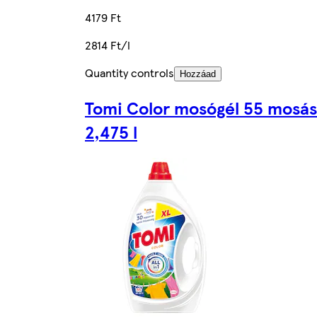
4179 Ft
2814 Ft/l
Quantity controls
Hozzáad
Tomi Color mosógél 55 mosás
2,475 l