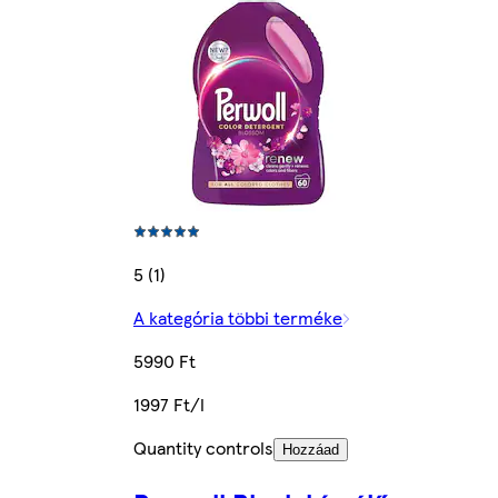
5 (1)
A kategória többi terméke
5990 Ft
1997 Ft/l
Quantity controls
Hozzáad