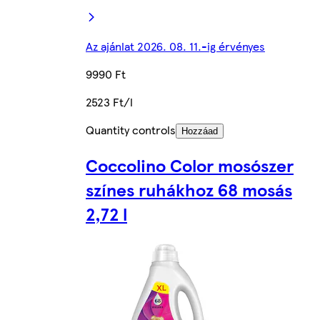
Az ajánlat 2026. 08. 11.-ig érvényes
9990 Ft
2523 Ft/l
Quantity controls
Hozzáad
Coccolino Color mosószer
színes ruhákhoz 68 mosás
2,72 l