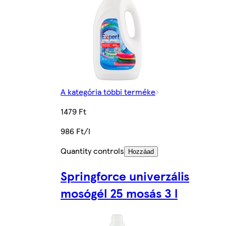
A kategória többi terméke
1479 Ft
986 Ft/l
Quantity controls
Hozzáad
Springforce univerzális
mosógél 25 mosás 3 l