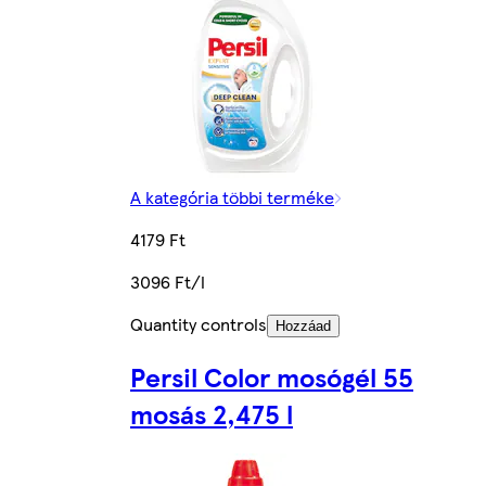
A kategória többi terméke
4179 Ft
3096 Ft/l
Quantity controls
Hozzáad
Persil Color mosógél 55
mosás 2,475 l