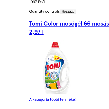
1997 Ft/l
Quantity controls
Hozzáad
Tomi Color mosógél 66 mosás
2,97 l
A kategória többi terméke