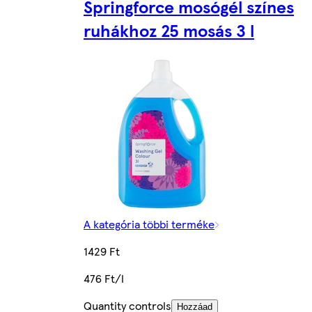
Springforce mosógél színes
ruhákhoz 25 mosás 3 l
A kategória többi terméke
1429 Ft
476 Ft/l
Quantity controls
Hozzáad