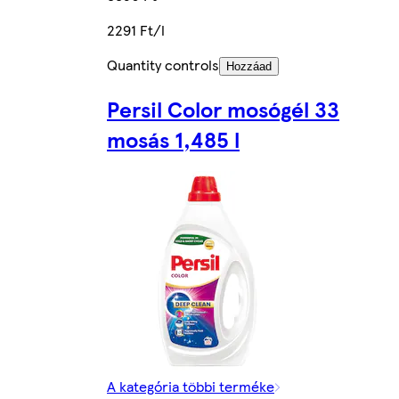
2291 Ft/l
Quantity controls
Hozzáad
Persil Color mosógél 33
mosás 1,485 l
A kategória többi terméke