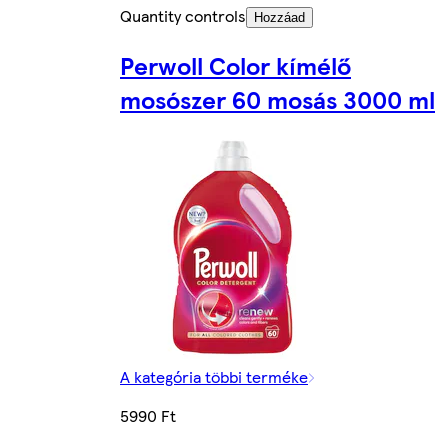
Quantity controls
Hozzáad
Perwoll Color kímélő
mosószer 60 mosás 3000 ml
A kategória többi terméke
5990 Ft