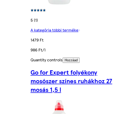
5 (1)
A kategória többi terméke
1479 Ft
986 Ft/l
Quantity controls
Hozzáad
Go for Expert folyékony
mosószer színes ruhákhoz 27
mosás 1,5 l