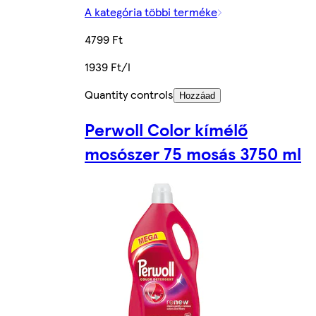
A kategória többi terméke
4799 Ft
1939 Ft/l
Quantity controls
Hozzáad
Perwoll Color kímélő
mosószer 75 mosás 3750 ml