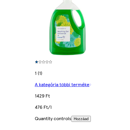
1 (1)
A kategória többi terméke
1429 Ft
476 Ft/l
Quantity controls
Hozzáad