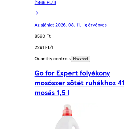
(1466 Ft/l)
Az ajánlat 2026. 08. 11.-ig érvényes
8590 Ft
2291 Ft/l
Quantity controls
Hozzáad
Go for Expert folyékony
mosószer sötét ruhákhoz 41
mosás 1,5 l