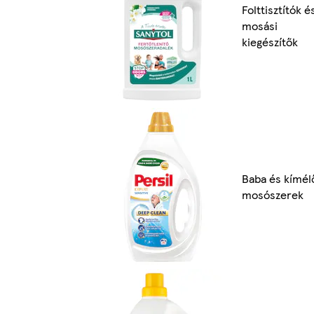
Folttisztítók é
mosási
kiegészítők
Baba és kímél
mosószerek