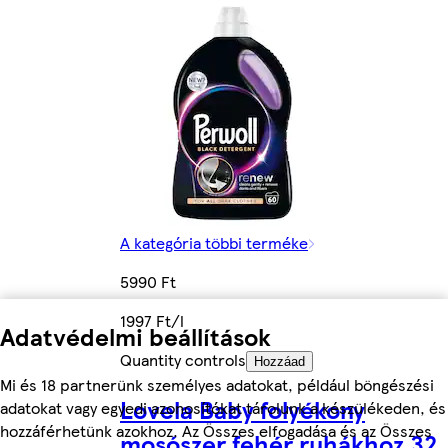
A kategória többi terméke
5990 Ft
1997 Ft/l
Adatvédelmi beállítások
Quantity controls
Hozzáad
Mi és 18 partnerünk személyes adatokat, például böngészési
Lovela Baby folyékony
adatokat vagy egyedi azonosítókat tárolunk a készülékeden, és
hozzáférhetünk azokhoz. Az Összes elfogadása és az Összes
mosószer fehér ruhákhoz 32