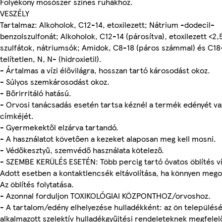
Folyékony mosószer színes ruhákhoz.
VESZÉLY
Tartalmaz: Alkoholok, C12-14, etoxilezett; Nátrium -dodecil-
benzolszulfonát; Alkoholok, C12-14 (párosítva), etoxilezett <2,
szulfátok, nátriumsók; Amidok, C8-18 (páros számmal) és C18
telítetlen, N, N- (hidroxietil).
- Ártalmas a vízi élővilágra, hosszan tartó károsodást okoz.
- Súlyos szemkárosodást okoz.
- Bőrirritáló hatású.
- Orvosi tanácsadás esetén tartsa kéznél a termék edényét va
címkéjét.
- Gyermekektől elzárva tartandó.
- A használatot követően a kezeket alaposan meg kell mosni.
- Védőkesztyű, szemvédő használata kötelező.
- SZEMBE KERÜLÉS ESETÉN: Több percig tartó óvatos öblítés ví
Adott esetben a kontaktlencsék eltávolítása, ha könnyen mego
Az öblítés folytatása.
- Azonnal forduljon TOXIKOLÓGIAI KÖZPONTHOZ/orvoshoz.
- A tartalom/edény elhelyezése hulladékként: az ön település
alkalmazott szelektív hulladékgyűjtési rendeleteknek megfelel