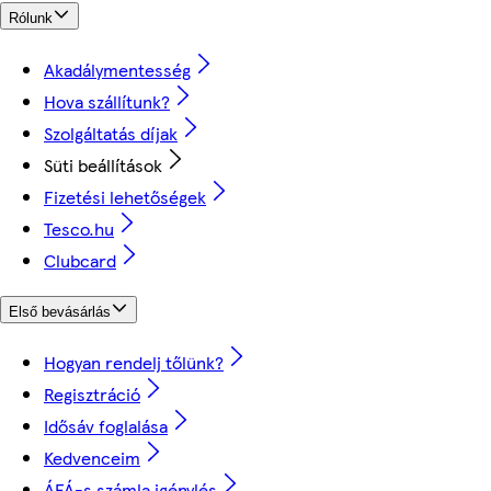
Rólunk
Akadálymentesség
Hova szállítunk?
Szolgáltatás díjak
Süti beállítások
Fizetési lehetőségek
Tesco.hu
Clubcard
Első bevásárlás
Hogyan rendelj tőlünk?
Regisztráció
Idősáv foglalása
Kedvenceim
ÁFÁ-s számla igénylés