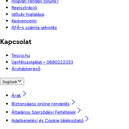
Hogyan rendelj tőlünk?
Regisztráció
Idősáv foglalása
Kedvenceim
ÁFÁ-s számla igénylés
Kapcsolat
Tesco.hu
Ügyfélszolgálat - 0680222333
Áruházkereső
Segítünk
Árak
Biztonságos online rendelés
Általános Szerződési Feltételek
Adatkezelési és Cookie tájékoztató