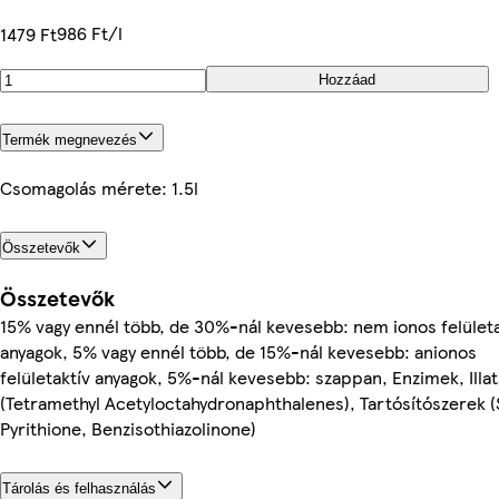
986 Ft/l
1479 Ft
Hozzáad
Termék megnevezés
Csomagolás mérete: 1.5l
Összetevők
Összetevők
15% vagy ennél több, de 30%-nál kevesebb: nem ionos felületa
anyagok, 5% vagy ennél több, de 15%-nál kevesebb: anionos
felületaktív anyagok, 5%-nál kevesebb: szappan, Enzimek, Illa
(Tetramethyl Acetyloctahydronaphthalenes), Tartósítószerek 
Pyrithione, Benzisothiazolinone)
Tárolás és felhasználás