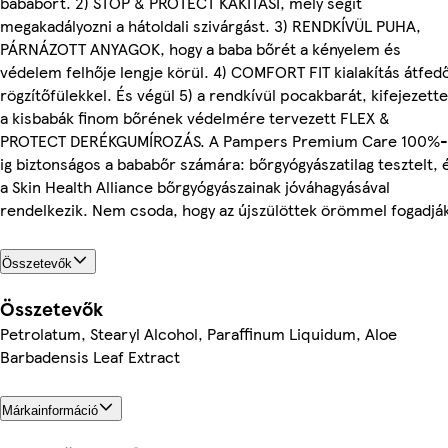
bababőrt. 2) STOP & PROTECT KAKITASI, mely segít
megakadályozni a hátoldali szivárgást. 3) RENDKÍVÜL PUHA,
PÁRNÁZOTT ANYAGOK, hogy a baba bőrét a kényelem és
védelem felhője lengje körül. 4) COMFORT FIT kialakítás átfed
rögzítőfülekkel. És végül 5) a rendkívül pocakbarát, kifejezett
a kisbabák finom bőrének védelmére tervezett FLEX &
PROTECT DERÉKGUMÍROZÁS. A Pampers Premium Care 100%-
ig biztonságos a bababőr számára: bőrgyógyászatilag tesztelt, 
a Skin Health Alliance bőrgyógyászainak jóváhagyásával
rendelkezik. Nem csoda, hogy az újszülöttek örömmel fogadjá
Összetevők
Összetevők
Petrolatum, Stearyl Alcohol, Paraffinum Liquidum, Aloe
Barbadensis Leaf Extract
Márkainformáció