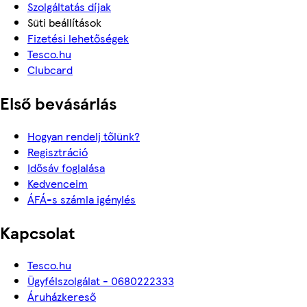
Szolgáltatás díjak
Süti beállítások
Fizetési lehetőségek
Tesco.hu
Clubcard
Első bevásárlás
Hogyan rendelj tőlünk?
Regisztráció
Idősáv foglalása
Kedvenceim
ÁFÁ-s számla igénylés
Kapcsolat
Tesco.hu
Ügyfélszolgálat - 0680222333
Áruházkereső