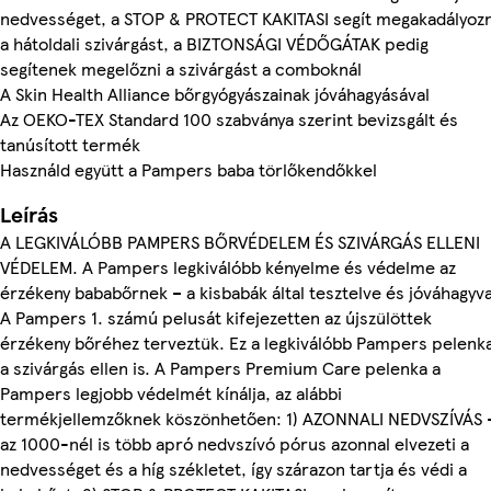
nedvességet, a STOP & PROTECT KAKITASI segít megakadályozn
a hátoldali szivárgást, a BIZTONSÁGI VÉDŐGÁTAK pedig
segítenek megelőzni a szivárgást a comboknál
A Skin Health Alliance bőrgyógyászainak jóváhagyásával
Az OEKO-TEX Standard 100 szabványa szerint bevizsgált és
tanúsított termék
Használd együtt a Pampers baba törlőkendőkkel
Leírás
A LEGKIVÁLÓBB PAMPERS BŐRVÉDELEM ÉS SZIVÁRGÁS ELLENI
VÉDELEM. A Pampers legkiválóbb kényelme és védelme az
érzékeny bababőrnek – a kisbabák által tesztelve és jóváhagyva
A Pampers 1. számú pelusát kifejezetten az újszülöttek
érzékeny bőréhez terveztük. Ez a legkiválóbb Pampers pelenk
a szivárgás ellen is. A Pampers Premium Care pelenka a
Pampers legjobb védelmét kínálja, az alábbi
termékjellemzőknek köszönhetően: 1) AZONNALI NEDVSZÍVÁS 
az 1000-nél is több apró nedvszívó pórus azonnal elvezeti a
nedvességet és a híg székletet, így szárazon tartja és védi a