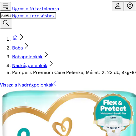
Ugrás a fő tartalomra
Ugrás a kereséshez
Baba
Babapelenkák
Nadrágpelenkák
Pampers Premium Care Pelenka, Méret: 2, 23 db, 4kg-8
Vissza a Nadrágpelenkák