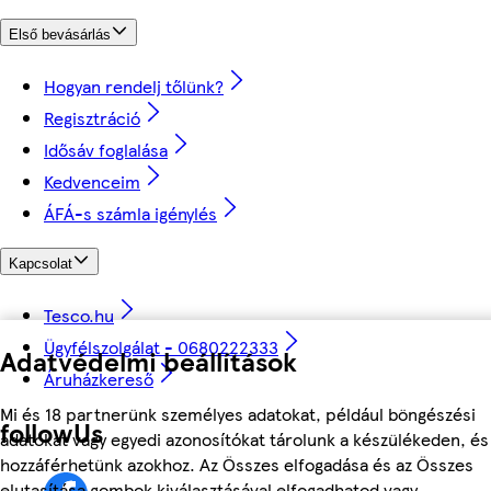
Első bevásárlás
Hogyan rendelj tőlünk?
Regisztráció
Idősáv foglalása
Kedvenceim
ÁFÁ-s számla igénylés
Kapcsolat
Tesco.hu
Ügyfélszolgálat - 0680222333
Adatvédelmi beállítások
Áruházkereső
Mi és 18 partnerünk személyes adatokat, például böngészési
followUs
adatokat vagy egyedi azonosítókat tárolunk a készülékeden, és
hozzáférhetünk azokhoz. Az Összes elfogadása és az Összes
elutasítása gombok kiválasztásával elfogadhatod vagy