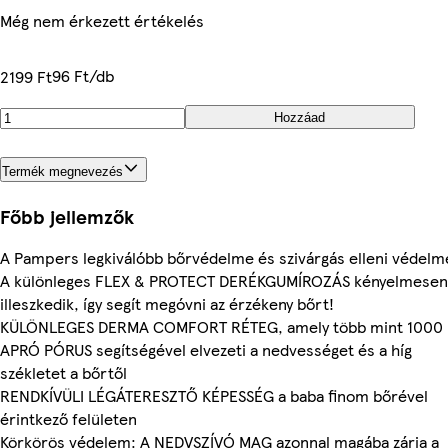
Még nem érkezett értékelés
96 Ft/db
2199 Ft
Hozzáad
Termék megnevezés
Főbb jellemzők
A Pampers legkiválóbb bőrvédelme és szivárgás elleni védelm
A különleges FLEX & PROTECT DERÉKGUMÍROZÁS kényelmesen
illeszkedik, így segít megóvni az érzékeny bőrt!
KÜLÖNLEGES DERMA COMFORT RÉTEG, amely több mint 1000
APRÓ PÓRUS segítségével elvezeti a nedvességet és a híg
székletet a bőrtől
RENDKÍVÜLI LÉGÁTERESZTŐ KÉPESSÉG a baba finom bőrével
érintkező felületen
Körkörös védelem: A NEDVSZÍVÓ MAG azonnal magába zárja a