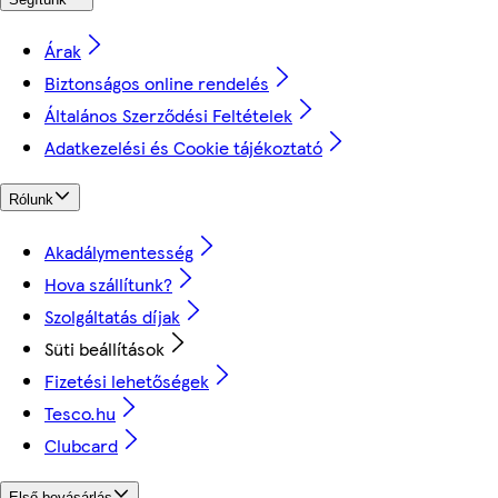
Árak
Biztonságos online rendelés
Általános Szerződési Feltételek
Adatkezelési és Cookie tájékoztató
Rólunk
Akadálymentesség
Hova szállítunk?
Szolgáltatás díjak
Süti beállítások
Fizetési lehetőségek
Tesco.hu
Clubcard
Első bevásárlás