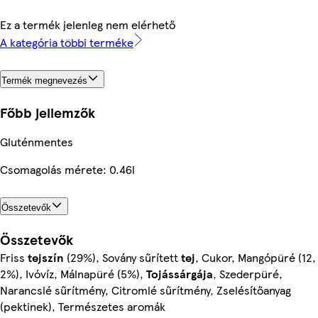
Ez a termék jelenleg nem elérhető
A kategória többi terméke
Termék megnevezés
Főbb jellemzők
Gluténmentes
Csomagolás mérete: 0.46l
Összetevők
Összetevők
Friss
tejszín
(29%), Sovány sűrített
tej
, Cukor, Mangópüré (12,
2%), Ivóvíz, Málnapüré (5%),
Tojássárgája
, Szederpüré,
Narancslé sűrítmény, Citromlé sűrítmény, Zselésítőanyag
(pektinek), Természetes aromák