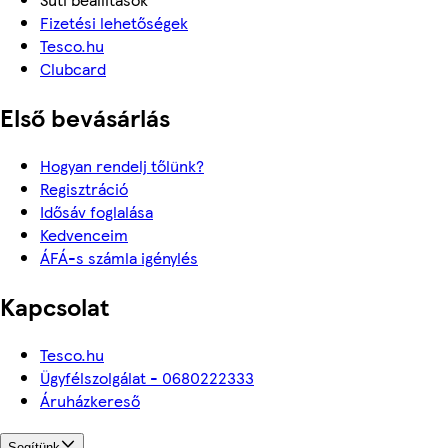
Fizetési lehetőségek
Tesco.hu
Clubcard
Első bevásárlás
Hogyan rendelj tőlünk?
Regisztráció
Idősáv foglalása
Kedvenceim
ÁFÁ-s számla igénylés
Kapcsolat
Tesco.hu
Ügyfélszolgálat - 0680222333
Áruházkereső
Segítünk