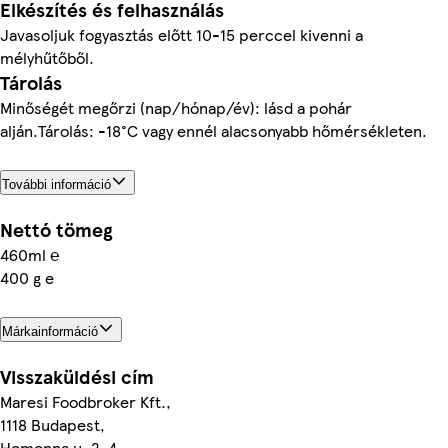
Elkészítés és felhasználás
Javasoljuk fogyasztás előtt 10-15 perccel kivenni a
mélyhűtőből.
Tárolás
Minőségét megőrzi (nap/hónap/év): lásd a pohár
alján.Tárolás: -18°C vagy ennél alacsonyabb hőmérsékleten.
További információ
Nettó tömeg
460ml ℮
400 g e
Márkainformáció
Visszaküldési cím
Maresi Foodbroker Kft.,
1118 Budapest,
Homonna u. 2-4.