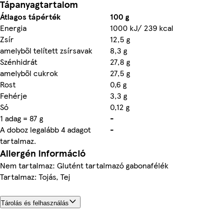
Tápanyagtartalom
Átlagos tápérték
100 g
Energia
1000 kJ/ 239 kcal
Zsír
12,5 g
amelyből telített zsírsavak
8,3 g
Szénhidrát
27,8 g
amelyből cukrok
27,5 g
Rost
0,6 g
Fehérje
3,3 g
Só
0,12 g
1 adag = 87 g
-
A doboz legalább 4 adagot
-
tartalmaz.
Allergén információ
Nem tartalmaz: Glutént tartalmazó gabonafélék
Tartalmaz: Tojás, Tej
Tárolás és felhasználás