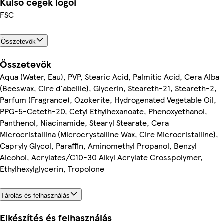
Külső cégek logói
FSC
Összetevők
Összetevők
Aqua (Water, Eau), PVP, Stearic Acid, Palmitic Acid, Cera Alba
(Beeswax, Cire d'abeille), Glycerin, Steareth-21, Steareth-2,
Parfum (Fragrance), Ozokerite, Hydrogenated Vegetable Oil,
PPG-5-Ceteth-20, Cetyl Ethylhexanoate, Phenoxyethanol,
Panthenol, Niacinamide, Stearyl Stearate, Cera
Microcristallina (Microcrystalline Wax, Cire Microcristalline),
Capryly Glycol, Paraffin, Aminomethyl Propanol, Benzyl
Alcohol, Acrylates/C10-30 Alkyl Acrylate Crosspolymer,
Ethylhexylglycerin, Tropolone
Tárolás és felhasználás
Elkészítés és felhasználás