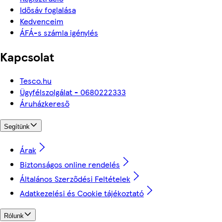
Idősáv foglalása
Kedvenceim
ÁFÁ-s számla igénylés
Kapcsolat
Tesco.hu
Ügyfélszolgálat - 0680222333
Áruházkereső
Segítünk
Árak
Biztonságos online rendelés
Általános Szerződési Feltételek
Adatkezelési és Cookie tájékoztató
Rólunk