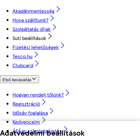
Akadálymentesség
Hova szállítunk?
Szolgáltatás díjak
Süti beállítások
Fizetési lehetőségek
Tesco.hu
Clubcard
Első bevásárlás
Hogyan rendelj tőlünk?
Regisztráció
Idősáv foglalása
Kedvenceim
ÁFÁ-s számla igénylés
Adatvédelmi beállítások