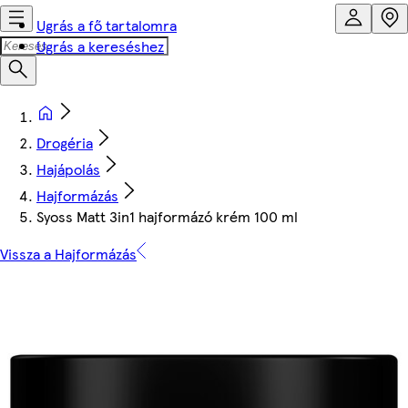
Ugrás a fő tartalomra
Ugrás a kereséshez
Drogéria
Hajápolás
Hajformázás
Syoss Matt 3in1 hajformázó krém 100 ml
Vissza a Hajformázás