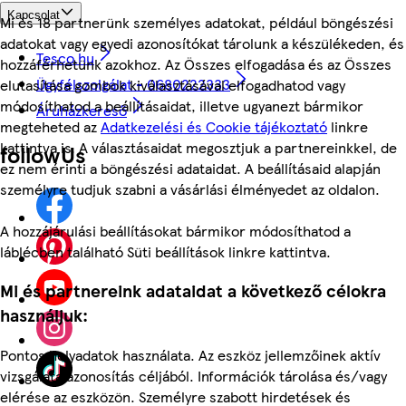
Kapcsolat
Mi és 18 partnerünk személyes adatokat, például böngészési
adatokat vagy egyedi azonosítókat tárolunk a készülékeden, és
Tesco.hu
hozzáférhetünk azokhoz. Az Összes elfogadása és az Összes
Ügyfélszolgálat - 0680222333
elutasítása gombok kiválasztásával elfogadhatod vagy
módosíthatod a beállításaidat, illetve ugyanezt bármikor
Áruházkereső
megteheted az
Adatkezelési és Cookie tájékoztató
linkre
kattintva is. A választásaidat megosztjuk a partnereinkkel, de
followUs
ez nem érinti a böngészési adataidat. A beállításaid alapján
személyre tudjuk szabni a vásárlási élményedet az oldalon.
A hozzájárulási beállításokat bármikor módosíthatod a
láblécben található Süti beállítások linkre kattintva.
Mi és partnereink adataidat a következő célokra
használjuk:
Pontos helyadatok használata. Az eszköz jellemzőinek aktív
vizsgálata azonosítás céljából. Információk tárolása és/vagy
elérése az eszközön. Személyre szabott hirdetések és