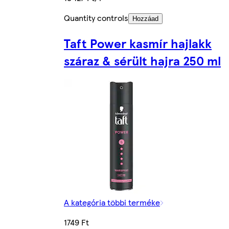
Quantity controls
Hozzáad
Taft Power kasmír hajlakk
száraz & sérült hajra 250 ml
A kategória többi terméke
1749 Ft