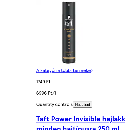
A kategória többi terméke
1749 Ft
6996 Ft/l
Quantity controls
Hozzáad
Taft Power Invisible hajlakk
minden hajtípusra 250 ml