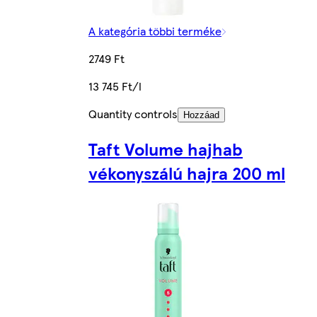
A kategória többi terméke
2749 Ft
13 745 Ft/l
Quantity controls
Hozzáad
Taft Volume hajhab
vékonyszálú hajra 200 ml