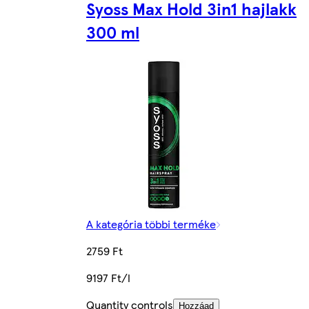
Syoss Max Hold 3in1 hajlakk
300 ml
A kategória többi terméke
2759 Ft
9197 Ft/l
Quantity controls
Hozzáad