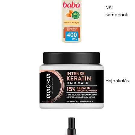
Női
samponok
Hajpakolás