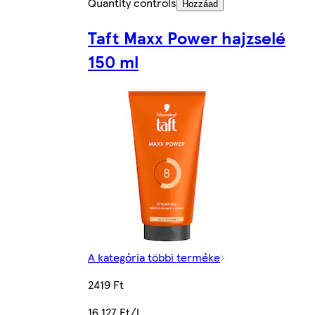
Quantity controls
Hozzáad
Taft Maxx Power hajzselé
150 ml
A kategória többi terméke
2419 Ft
16 127 Ft/l