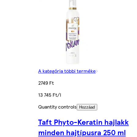
A kategória többi terméke
2749 Ft
13 745 Ft/l
Quantity controls
Hozzáad
Taft Phyto-Keratin hajlakk
minden hajtípusra 250 ml