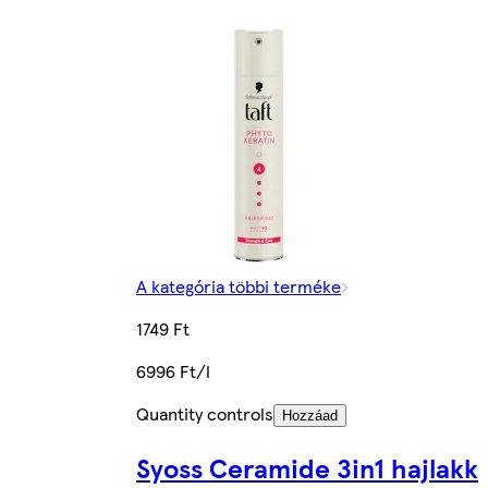
A kategória többi terméke
1749 Ft
6996 Ft/l
Quantity controls
Hozzáad
Syoss Ceramide 3in1 hajlakk