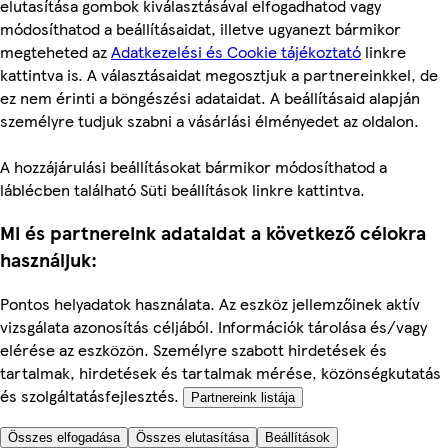
elutasítása gombok kiválasztásával elfogadhatod vagy
módosíthatod a beállításaidat, illetve ugyanezt bármikor
megteheted az
Adatkezelési és Cookie tájékoztató
linkre
kattintva is. A választásaidat megosztjuk a partnereinkkel, de
ez nem érinti a böngészési adataidat. A beállításaid alapján
személyre tudjuk szabni a vásárlási élményedet az oldalon.
A hozzájárulási beállításokat bármikor módosíthatod a
láblécben található Süti beállítások linkre kattintva.
Mi és partnereink adataidat a következő célokra
használjuk:
Pontos helyadatok használata. Az eszköz jellemzőinek aktív
vizsgálata azonosítás céljából. Információk tárolása és/vagy
elérése az eszközön. Személyre szabott hirdetések és
tartalmak, hirdetések és tartalmak mérése, közönségkutatás
és szolgáltatásfejlesztés.
Partnereink listája
Összes elfogadása
Összes elutasítása
Beállítások