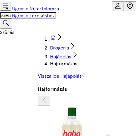
Ugrás a fő tartalomra
Ugrás a kereséshez
Drogéria
Hajápolás
Hajformázás
Vissza ide Hajápolás
Hajformázás