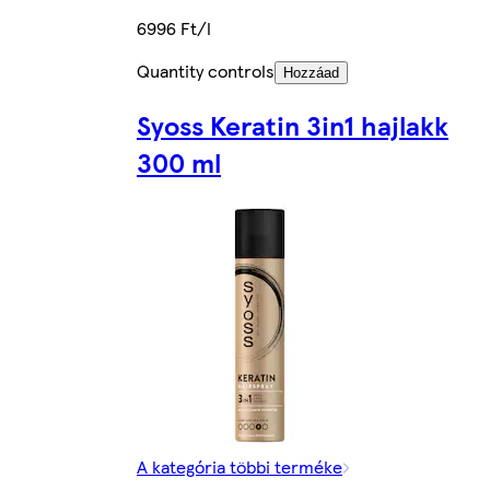
6996 Ft/l
Quantity controls
Hozzáad
Syoss Keratin 3in1 hajlakk
300 ml
A kategória többi terméke