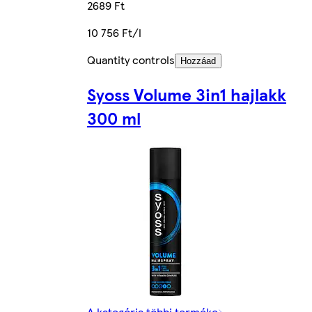
2689 Ft
10 756 Ft/l
Quantity controls
Hozzáad
Syoss Volume 3in1 hajlakk
300 ml
A kategória többi terméke