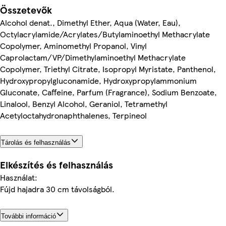
Összetevők
Alcohol denat., Dimethyl Ether, Aqua (Water, Eau),
Octylacrylamide/Acrylates/Butylaminoethyl Methacrylate
Copolymer, Aminomethyl Propanol, Vinyl
Caprolactam/VP/Dimethylaminoethyl Methacrylate
Copolymer, Triethyl Citrate, Isopropyl Myristate, Panthenol,
Hydroxypropylgluconamide, Hydroxypropylammonium
Gluconate, Caffeine, Parfum (Fragrance), Sodium Benzoate,
Linalool, Benzyl Alcohol, Geraniol, Tetramethyl
Acetyloctahydronaphthalenes, Terpineol
Tárolás és felhasználás
Elkészítés és felhasználás
Használat:
Fújd hajadra 30 cm távolságból.
További információ