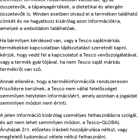
összetevők, a tápanyagértékek, a dietetikai és allergén
összetevők is. Minden esetben olvasd el a terméken található
címkét és ne hagyatkozz kizárólag azon információkra,
amelyek a weboldalon találhatóak.
Ha bármilyen kérdésed van, vagy a Tesco sajátmárkás
termékekkel kapcsolatban tájékoztatást szeretnél kapni,
kérjük, hogy vedd fel a kapcsolatot a Tesco vevőszolgálatával,
vagy a termék gyártójával, ha nem Tesco saját márkás
termékről van szó.
Annak ellenére, hogy a termékinformációk rendszeresen
frissítésre kerülnek, a Tesco nem vállal felelősséget
semmilyen helytelen információért, amely azonban a jogaidat
semmilyen módon nem érinti.
A jelen információ kizárólag személyes felhasználásra szolgál,
és azt nem lehet semmilyen módon, a Tesco-GLOBAL
Áruházak Zrt. előzetes írásbeli hozzájárulása nélkül, vagy
megfelelő tudomásul vétele nélkül felhasználni.