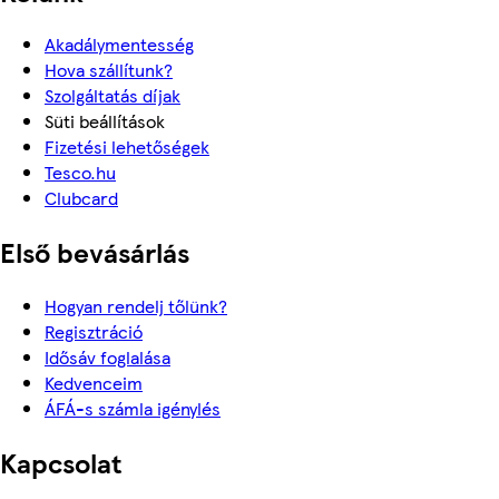
Akadálymentesség
Hova szállítunk?
Szolgáltatás díjak
Süti beállítások
Fizetési lehetőségek
Tesco.hu
Clubcard
Első bevásárlás
Hogyan rendelj tőlünk?
Regisztráció
Idősáv foglalása
Kedvenceim
ÁFÁ-s számla igénylés
Kapcsolat