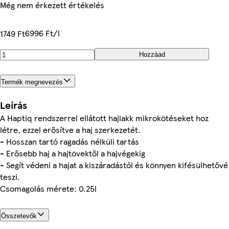
Még nem érkezett értékelés
6996 Ft/l
1749 Ft
Hozzáad
Termék megnevezés
Leírás
A Haptiq rendszerrel ellátott hajlakk mikrokötéseket hoz
létre, ezzel erősítve a haj szerkezetét.
- Hosszan tartó ragadás nélküli tartás
- Erősebb haj a hajtövektől a hajvégekig
- Segít védeni a hajat a kiszáradástól és könnyen kifésülhetővé
teszi.
Csomagolás mérete: 0.25l
Összetevők