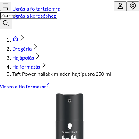
Ugrás a fő tartalomra
Ugrás a kereséshez
Drogéria
Hajápolás
Hajformázás
Taft Power hajlakk minden hajtípusra 250 ml
Vissza a Hajformázás