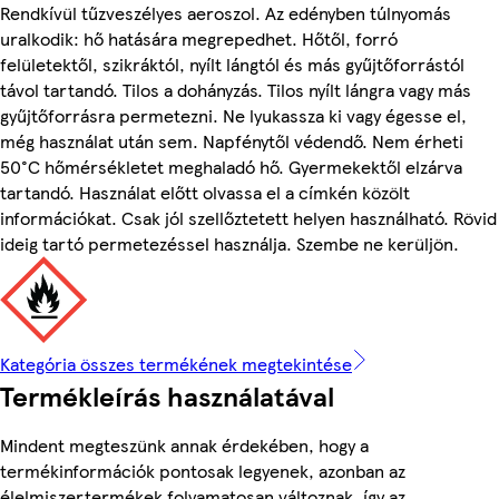
Rendkívül tűzveszélyes aeroszol. Az edényben túlnyomás
uralkodik: hő hatására megrepedhet. Hőtől, forró
felületektől, szikráktól, nyílt lángtól és más gyűjtőforrástól
távol tartandó. Tilos a dohányzás. Tilos nyílt lángra vagy más
gyűjtőforrásra permetezni. Ne lyukassza ki vagy égesse el,
még használat után sem. Napfénytől védendő. Nem érheti
50°C hőmérsékletet meghaladó hő. Gyermekektől elzárva
tartandó. Használat előtt olvassa el a címkén közölt
információkat. Csak jól szellőztetett helyen használható. Rövid
ideig tartó permetezéssel használja. Szembe ne kerüljön.
Kategória összes termékének megtekintése
Termékleírás használatával
Mindent megteszünk annak érdekében, hogy a
termékinformációk pontosak legyenek, azonban az
élelmiszertermékek folyamatosan változnak, így az