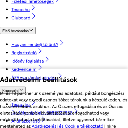
Fizetési lehetőségek
Tesco.hu
Clubcard
Első bevásárlás
Hogyan rendelj tőlünk?
Regisztráció
Idősáv foglalása
Kedvenceim
ÁFÁ-s számla igénylés
Adatvédelmi beállítások
Kapcsolat
Mi és 18 partnerünk személyes adatokat, például böngészési
adatokat vagy egyedi azonosítókat tárolunk a készülékeden, és
Tesco.hu
hozzáférhetünk azokhoz. Az Összes elfogadása és az Összes
Ügyfélszolgálat - 0680222333
elutasítása gombok kiválasztásával elfogadhatod vagy
módosíthatod a beállításaidat, illetve ugyanezt bármikor
Áruházkereső
megteheted az
Adatkezelési és Cookie tájékoztató
linkre