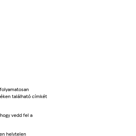
 folyamatosan
méken található címkét
hogy vedd fel a
en helytelen