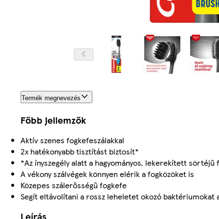
Termék megnevezés
Főbb jellemzők
Aktív szenes fogkefeszálakkal
2x hatékonyabb tisztítást biztosít*
*Az ínyszegély alatt a hagyományos, lekerekített sörtéjű
A vékony szálvégek könnyen elérik a fogközöket is
Közepes szálerősségű fogkefe
Segít eltávolítani a rossz leheletet okozó baktériumokat a
Leírás