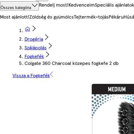
Rendelj most!
Kedvenceim
Speciális ajánlato
Összes kategória
Most ajánlott!
Zöldség és gyümölcs
Tejtermék-tojás
Pékáru
Húsá
Drogéria
Szájápolás
Fogkefék
Colgate 360 Charcoal közepes fogkefe 2 db
Vissza a Fogkefék