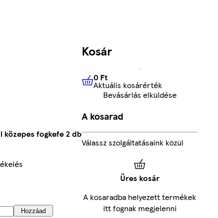
Kosár
0 Ft
Aktuális kosárérték
0 Ft
Aktuális kosárérték
Bevásárlás elküldése
A kosarad
l közepes fogkefe 2 db
Válassz szolgáltatásaink közül
ékelés
Üres kosár
A kosaradba helyezett termékek
itt fognak megjelenni
Hozzáad