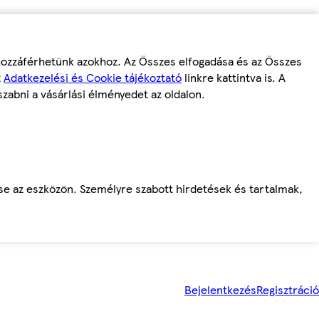
 hozzáférhetünk azokhoz. Az Összes elfogadása és az Összes
z
Adatkezelési és Cookie tájékoztató
linkre kattintva is. A
szabni a vásárlási élményedet az oldalon.
ése az eszközön. Személyre szabott hirdetések és tartalmak,
Bejelentkezés
Regisztráció