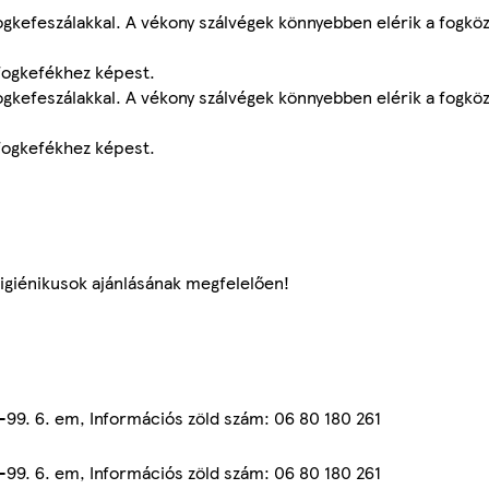
gkefeszálakkal. A vékony szálvégek könnyebben elérik a fogkö
 fogkefékhez képest.
gkefeszálakkal. A vékony szálvégek könnyebben elérik a fogkö
 fogkefékhez képest.
higiénikusok ajánlásának megfelelően!
7-99. 6. em, Információs zöld szám: 06 80 180 261
7-99. 6. em, Információs zöld szám: 06 80 180 261