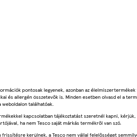
ormációk pontosak legyenek, azonban az élelmiszertermékek
tikai és allergén összetevők is. Minden esetben olvasd el a ter
a weboldalon találhatóak.
mékekkel kapcsolatban tájékoztatást szeretnél kapni, kérjük, 
ártójával, ha nem Tesco saját márkás termékről van szó.
frissítésre kerülnek, a Tesco nem vállal felelősséget semmily