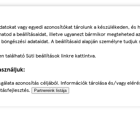
datokat vagy egyedi azonosítókat tárolunk a készülékeden, és
atod a beállításaidat, illetve ugyanezt bármikor megteheted a
 böngészési adataidat. A beállításaid alapján személyre tudjuk 
található Süti beállítások linkre kattintva.
sználjuk:
sgálata azonosítás céljából. Információk tárolása és/vagy elér
tásfejlesztés.
Partnereink listája