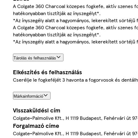
A Colgate 360 Charcoal közepes fogkefe, aktív szenes fo
hatékonyabban tisztítják az ínyszegélyt*.
*Az ínyszegély alatt a hagyományos, lekerekített sörtéjű
A Colgate 360 Charcoal közepes fogkefe, aktív szenes fo
hatékonyabban tisztítják az ínyszegélyt*.
*Az ínyszegély alatt a hagyományos, lekerekített sörtéjű
Tárolás és felhasználás
Elkészítés és felhasználás
Cserélje le fogkeféjét 3 havonta a fogorvosok és dentál
Márkainformáció
Visszaküldési cím
Colgate-Palmolive Kft., H 1119 Budapest, Fehérvári út 9
Forgalmazó címe
Colgate-Palmolive Kft., H 1119 Budapest, Fehérvári út 9