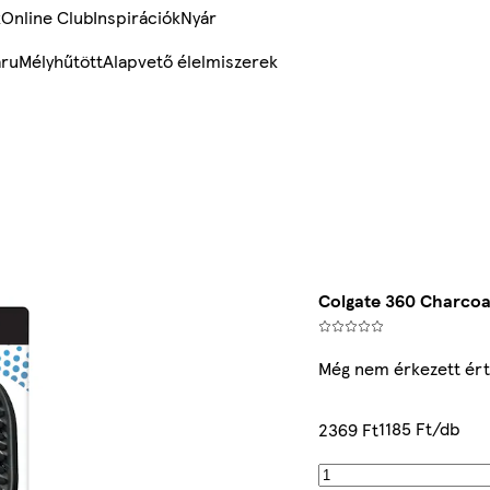
k
Online Club
Inspirációk
Nyár
ru
Mélyhűtött
Alapvető élelmiszerek
Colgate 360 Charcoa
Még nem érkezett ért
1185 Ft/db
2369 Ft