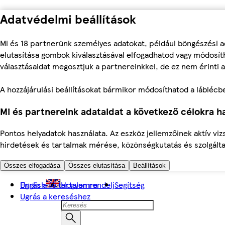
Adatvédelmi beállítások
Mi és 18 partnerünk személyes adatokat, például böngészési a
elutasítása gombok kiválasztásával elfogadhatod vagy módosíth
választásaidat megosztjuk a partnereinkkel, de ez nem érinti a
A hozzájárulási beállításokat bármikor módosíthatod a láblécben 
Mi és partnereink adataidat a következő célokra ha
Pontos helyadatok használata. Az eszköz jellemzőinek aktív viz
hirdetések és tartalmak mérése, közönségkutatás és szolgálta
Összes elfogadása
Összes elutasítása
Beállítások
Ugrás a fő tartalomra
English
Hogyan rendelj
Segítség
Ugrás a kereséshez