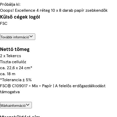
Próbálja ki:
Ooops! Excellence 4 réteg 10 x 8 darab papír zsebkendők
Külső cégek logói
FSC
További információ
Nettó tömeg
2 x Tekercs
Tiszta cellulóz
са. 22,6 х 24 сm*
ca. 18 m
*Tolerancia ± 5%
FSC® C109017 - Mix - Papír | A felelős erdőgazdálkodást
támogatva
Márkainformáció