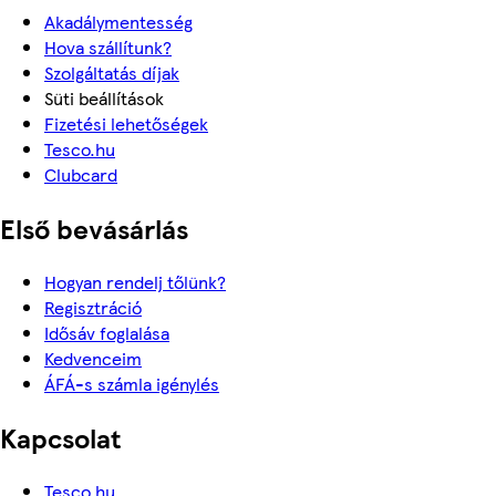
Akadálymentesség
Hova szállítunk?
Szolgáltatás díjak
Süti beállítások
Fizetési lehetőségek
Tesco.hu
Clubcard
Első bevásárlás
Hogyan rendelj tőlünk?
Regisztráció
Idősáv foglalása
Kedvenceim
ÁFÁ-s számla igénylés
Kapcsolat
Tesco.hu