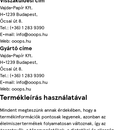
Visszaküldési cím
Vajda-Papír Kft.
H-1239 Budapest,
Ócsai út 8.
Tel.: (+36) 1 283 9390
E-mail: info@ooops.hu
Web: ooops.hu
Gyártó címe
Vajda-Papír Kft.
H-1239 Budapest,
Ócsai út 8.
Tel.: (+36) 1 283 9390
E-mail: info@ooops.hu
Web: ooops.hu
Termékleírás használatával
Mindent megteszünk annak érdekében, hogy a
termékinformációk pontosak legyenek, azonban az
élelmiszertermékek folyamatosan változnak, így az
összetevők, a tápanyagértékek, a dietetikai és allergén