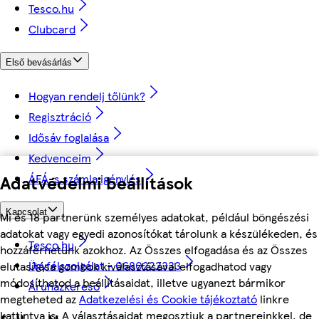
Tesco.hu
Clubcard
Első bevásárlás
Hogyan rendelj tőlünk?
Regisztráció
Idősáv foglalása
Kedvenceim
Adatvédelmi beállítások
ÁFÁ-s számla igénylés
Kapcsolat
Mi és 18 partnerünk személyes adatokat, például böngészési
adatokat vagy egyedi azonosítókat tárolunk a készülékeden, és
Tesco.hu
hozzáférhetünk azokhoz. Az Összes elfogadása és az Összes
Ügyfélszolgálat - 0680222333
elutasítása gombok kiválasztásával elfogadhatod vagy
módosíthatod a beállításaidat, illetve ugyanezt bármikor
Áruházkereső
megteheted az
Adatkezelési és Cookie tájékoztató
linkre
kattintva is. A választásaidat megosztjuk a partnereinkkel, de