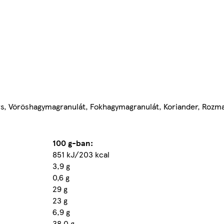
ors, Vöröshagymagranulát, Fokhagymagranulát, Koriander, Rozm
100 g-ban:
851 kJ/203 kcal
3,9 g
0,6 g
29 g
23 g
6,9 g
38,0 g