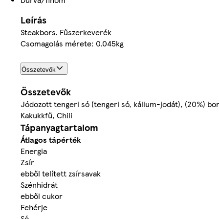
Leírás
Steakbors. Fűszerkeverék
Csomagolás mérete: 0.045kg
Összetevők
Összetevők
Jódozott tengeri só (tengeri só, kálium-jodát), (20%) b
Kakukkfű, Chili
Tápanyagtartalom
Átlagos tápérték
Energia
Zsír
ebből telített zsírsavak
Szénhidrát
ebből cukor
Fehérje
Só