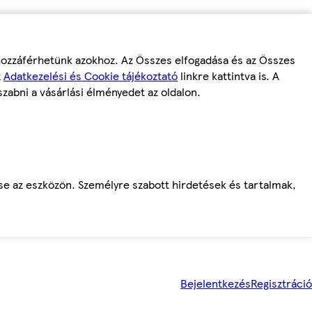
 hozzáférhetünk azokhoz. Az Összes elfogadása és az Összes
z
Adatkezelési és Cookie tájékoztató
linkre kattintva is. A
szabni a vásárlási élményedet az oldalon.
ése az eszközön. Személyre szabott hirdetések és tartalmak,
Bejelentkezés
Regisztráció