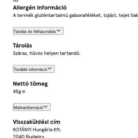
Allergén információ
A termék gluténtartalmú gabonaféléket, tojást, tejet (la
Tárolás és felhasználás
Tárolás
Száraz, hűvös helyen tartandó.
További információ
Nettó tömeg
45g ℮
Márkainformáció
Visszaküldési cím
KOTÁNYI Hungária Kft.
2040 Budaörs