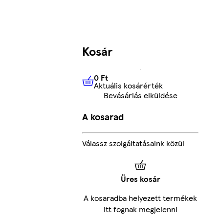
Kosár
0 Ft
Aktuális kosárérték
0 Ft
Aktuális kosárérték
Bevásárlás elküldése
A kosarad
Válassz szolgáltatásaink közül
Üres kosár
A kosaradba helyezett termékek
itt fognak megjelenni