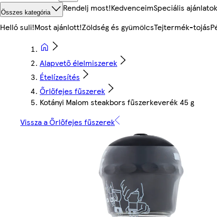
Rendelj most!
Kedvenceim
Speciális ajánlato
Összes kategória
Helló suli!
Most ajánlott!
Zöldség és gyümölcs
Tejtermék-tojás
P
Alapvető élelmiszerek
Ételízesítés
Őrlőfejes fűszerek
Kotányi Malom steakbors fűszerkeverék 45 g
Vissza a Őrlőfejes fűszerek