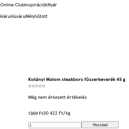
k
Online Club
Inspirációk
Nyár
ékáru
Húsáru
Mélyhűtött
Kotányi Malom steakbors fűszerkeverék 45 g
Még nem érkezett értékelés
30 422 Ft/kg
1369 Ft
Hozzáad