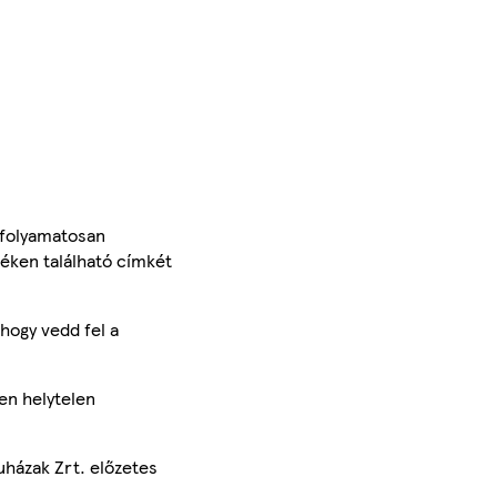
 folyamatosan
méken található címkét
hogy vedd fel a
en helytelen
uházak Zrt. előzetes