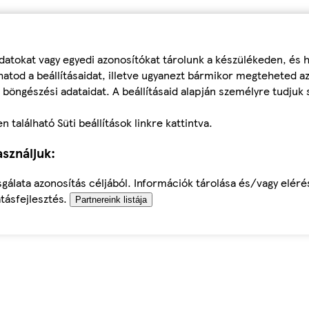
datokat vagy egyedi azonosítókat tárolunk a készülékeden, és
atod a beállításaidat, illetve ugyanezt bármikor megteheted a
 böngészési adataidat. A beállításaid alapján személyre tudjuk 
található Süti beállítások linkre kattintva.
sználjuk:
sgálata azonosítás céljából. Információk tárolása és/vagy elér
tásfejlesztés.
Partnereink listája