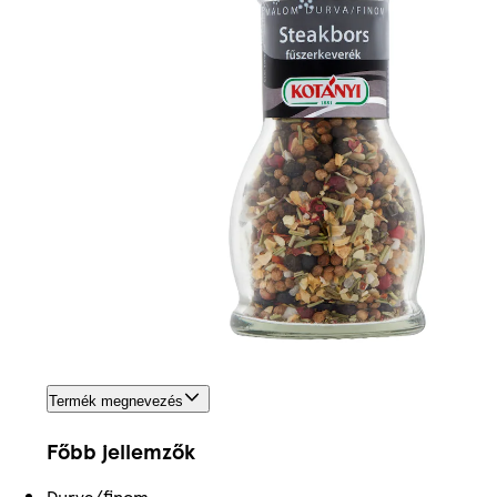
Termék megnevezés
Főbb jellemzők
Durva/finom