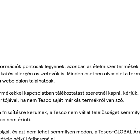
ormációk pontosak legyenek, azonban az élelmiszertermékek
tikai és allergén összetevők is. Minden esetben olvasd el a ter
a weboldalon találhatóak.
mékekkel kapcsolatban tájékoztatást szeretnél kapni, kérjük, 
ártójával, ha nem Tesco saját márkás termékről van szó.
frissítésre kerülnek, a Tesco nem vállal felelősséget semmily
on nem érinti.
szolgál, és azt nem lehet semmilyen módon, a Tesco-GLOBAL Ár
étele nélkül felhasználni.