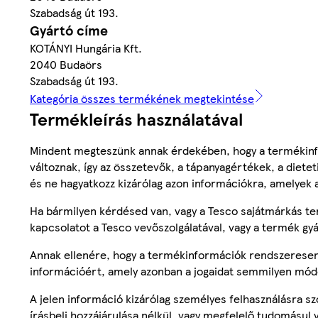
Szabadság út 193.
Gyártó címe
KOTÁNYI Hungária Kft.
2040 Budaörs
Szabadság út 193.
Kategória összes termékének megtekintése
Termékleírás használatával
Mindent megteszünk annak érdekében, hogy a termékinf
változnak, így az összetevők, a tápanyagértékek, a diete
és ne hagyatkozz kizárólag azon információkra, amelyek 
Ha bármilyen kérdésed van, vagy a Tesco sajátmárkás ter
kapcsolatot a Tesco vevőszolgálatával, vagy a termék gy
Annak ellenére, hogy a termékinformációk rendszeresen 
információért, amely azonban a jogaidat semmilyen mód
A jelen információ kizárólag személyes felhasználásra 
írásbeli hozzájárulása nélkül, vagy megfelelő tudomásul v