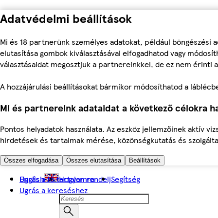
Adatvédelmi beállítások
Mi és 18 partnerünk személyes adatokat, például böngészési a
elutasítása gombok kiválasztásával elfogadhatod vagy módosíth
választásaidat megosztjuk a partnereinkkel, de ez nem érinti a
A hozzájárulási beállításokat bármikor módosíthatod a láblécben 
Mi és partnereink adataidat a következő célokra ha
Pontos helyadatok használata. Az eszköz jellemzőinek aktív viz
hirdetések és tartalmak mérése, közönségkutatás és szolgálta
Összes elfogadása
Összes elutasítása
Beállítások
Ugrás a fő tartalomra
English
Hogyan rendelj
Segítség
Ugrás a kereséshez