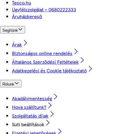
Tesco.hu
Ügyfélszolgálat - 0680222333
Áruházkereső
Segítünk
Árak
Biztonságos online rendelés
Általános Szerződési Feltételek
Adatkezelési és Cookie tájékoztató
Rólunk
Akadálymentesség
Hova szállítunk?
Szolgáltatás díjak
Süti beállítások
Fizetési lehetőségek