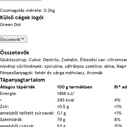
Csomagolás mérete: 0.2kg
Külső cégek logói
Green Dot
Összetevők
Összetevők
Glükózszirup, Cukor, Dextróz, Zselatin, Étkezési sav: citroms
növényi sűrítmények: spirulina, sáfrányos szeklice, alma, Napr
Fényezőanyagok: fehér és sárga méhviasz, Aromák
Tápanyagtartalom
Átlagos tápérték
100 g termékben
RI* a
Energia:
1466 kJ/
-
345 kcal
4%
Zsír:
<0,5 g
<1%
amelyből telített zsírsavak:
0,1 g
<1%
Szénhidrát:
79 g
8%
amelyből cukrok:
53 g
15%