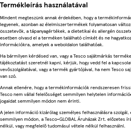
Termékleírás használatával
Mindent megteszünk annak érdekében, hogy a termékinformá
legyenek, azonban az élelmiszertermékek folyamatosan változn
összetevők, a tápanyagértékek, a dietetikai és allergén összet
esetben olvasd el a terméken található címkét és ne hagyatkoz
információkra, amelyek a weboldalon találhatóak.
Ha bármilyen kérdésed van, vagy a Tesco sajátmárkás termék
tájékoztatást szeretnél kapni, kérjük, hogy vedd fel a kapcsola
vevőszolgálatával, vagy a termék gyártójával, ha nem Tesco s
van szó.
Annak ellenére, hogy a termékinformációk rendszeresen frissí
Tesco nem vállal felelősséget semmilyen helytelen információ
jogaidat semmilyen módon nem érinti.
A jelen információ kizárólag személyes felhasználásra szolgál,
semmilyen módon, a Tesco-GLOBAL Áruházak Zrt. előzetes írá
nélkül, vagy megfelelő tudomásul vétele nélkül felhasználni.