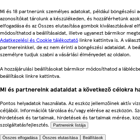
Mi és 18 partnerünk személyes adatokat, például böngészési a
azonosítókat tárolunk a készülékeden, és hozzáférhetünk azo
elfogadása és az Összes elutasítása gombok kiválasztásával el
módosíthatod a beállításaidat, illetve ugyanezt bármikor megt
Adatkezelési és Cookie tájékoztató
linkre kattintva is. A válas
partnereinkkel, de ez nem érinti a böngészési adataidat. A beál
személyre tudjuk szabni a vásárlási élményedet az oldalon.
A hozzájárulási beállításokat bármikor módosíthatod a láblécbe
beállítások linkre kattintva.
Mi és partnereink adataidat a következő célokra ha
Pontos helyadatok használata. Az eszköz jellemzőinek aktív viz
céljából. Információk tárolása és/vagy elérése az eszközön. S
hirdetések és tartalmak, hirdetések és tartalmak mérése, kö
szolgáltatásfejlesztés.
Partnereink listája
Összes elfogadása
Összes elutasítása
Beállítások