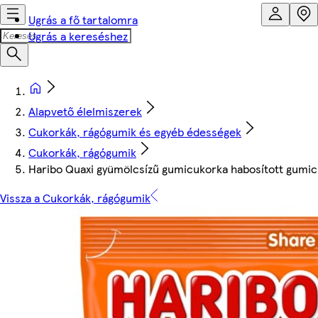
Ugrás a fő tartalomra
Ugrás a kereséshez
Alapvető élelmiszerek
Cukorkák, rágógumik és egyéb édességek
Cukorkák, rágógumik
Haribo Quaxi gyümölcsízű gumicukorka habosított gumic
Vissza a Cukorkák, rágógumik