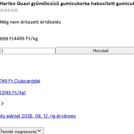
Haribo Quaxi gyümölcsízű gumicukorka habosított gumicuk
Még nem érkezett értékelés
4495 Ft/kg
899 Ft
Hozzáad
749 Ft Clubcarddal
(3745 Ft/kg)
Az ajánlat 2026. 08. 12.-ig érvényes
Termék megnevezés