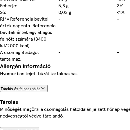
Fehérje:
5,8 g
3%
Só:
0,03 g
<1%
RI*= Referencia beviteli
-
-
érték naponta. Referencia
beviteli érték egy átlagos
felnőtt számára (8400
kJ/2000 kcal).
A csomag 8 adagot
-
-
tartalmaz.
Allergén információ
Nyomokban tejet, búzát tartalmazhat.
Tárolás és felhasználás
Tárolás
Minőségét megőrzi a csomagolás hátoldalán jelzett hónap végé
nedvességtől védve tárolandó.