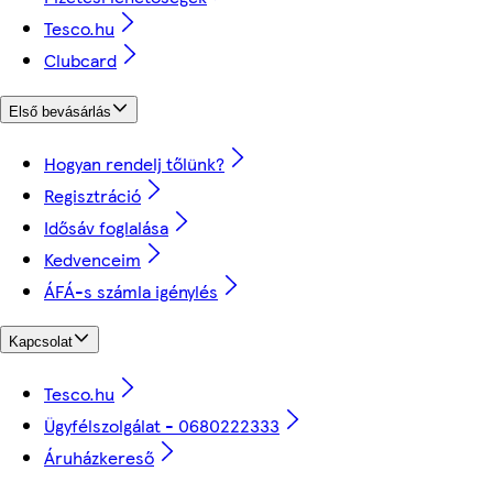
Tesco.hu
Clubcard
Első bevásárlás
Hogyan rendelj tőlünk?
Regisztráció
Idősáv foglalása
Kedvenceim
ÁFÁ-s számla igénylés
Kapcsolat
Tesco.hu
Ügyfélszolgálat - 0680222333
Áruházkereső