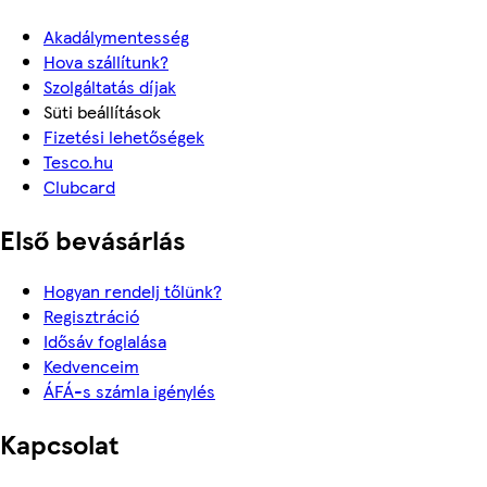
Akadálymentesség
Hova szállítunk?
Szolgáltatás díjak
Süti beállítások
Fizetési lehetőségek
Tesco.hu
Clubcard
Első bevásárlás
Hogyan rendelj tőlünk?
Regisztráció
Idősáv foglalása
Kedvenceim
ÁFÁ-s számla igénylés
Kapcsolat