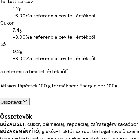
Telített zsírsav
1.2g
-
6.00%
a referencia beviteli értékből
Cukor
7.4g
-
8.00%
a referencia beviteli értékből
Só
0.2g
-
3.00%
a referencia beviteli értékből
*
a referencia beviteli értékből
Átlagos tápérték 100 g termékben: Energia per 100g
Összetevők
Összetevők
BÚZALISZT
, cukor, pálmaolaj, repceolaj, zsírszegény kakaópor
BÚZAKEMÉNYÍTŐ
, glükóz-fruktóz szirup, térfogatnövelő szer
(kálium-karbonátok, ammónium-karbonátok, nátrium-karboná