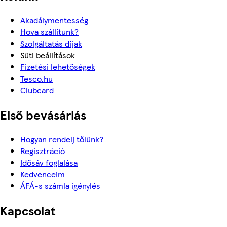
Akadálymentesség
Hova szállítunk?
Szolgáltatás díjak
Süti beállítások
Fizetési lehetőségek
Tesco.hu
Clubcard
Első bevásárlás
Hogyan rendelj tőlünk?
Regisztráció
Idősáv foglalása
Kedvenceim
ÁFÁ-s számla igénylés
Kapcsolat