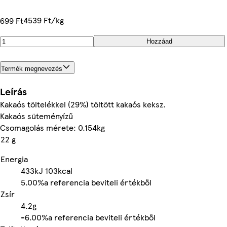
4539 Ft/kg
699 Ft
Hozzáad
Termék megnevezés
Leírás
Kakaós töltelékkel (29%) töltött kakaós keksz.
Kakaós süteményízű
Csomagolás mérete: 0.154kg
22 g
Energia
433kJ
103kcal
5.00%
a referencia beviteli értékből
Zsír
4.2g
-
6.00%
a referencia beviteli értékből