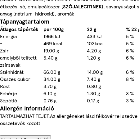
étkezési só, emulgeálószer (
SZÓJALECITINEK
), savanyúságot 
anyag (nátrium-hidroxid), aromák
Tápanyagtartalom
Átlagos tápérték
per 100g
22 g
% 22 
Energia
1966 kJ
433 kJ
5 %
-
469 kcal
103kcal
5 %
Zsír
19.00 g
4.20 g
6 %
amelyből telített
5.40 g
1.20 g
6 %
zsírsavak
Szénhidrát
66.00 g
14.00 g
6 %
Összes cukor
34.00 g
7.40 g
8 %
Rost
3.70 g
0.80 g
Fehérje
6.10 g
1.30 g
3 %
Sópótló
0.76 g
0.17 g
3 %
Allergén információ
TARTALMAZHAT TEJET.Az allergéneket lásd félkövérrel szedve 
összetevők között