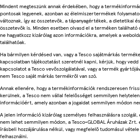
Mindent megteszünk annak érdekében, hogy a termékinformá
pontosak legyenek, azonban az élelmiszertermékek folyamato
változnak, így az összetevők, a tápanyagértékek, a dietetikai és
összetevők is. Minden esetben olvasd el a terméken található
ne hagyatkozz kizárólag azon információkra, amelyek a webold
találhatóak.
Ha bármilyen kérdésed van, vagy a Tesco sajátmárkás termék
kapcsolatban tájékoztatást szeretnél kapni, kérjük, hogy vedd 
kapcsolatot a Tesco vevőszolgálatával, vagy a termék gyártójáv
nem Tesco saját márkás termékről van szó.
Annak ellenére, hogy a termékinformációk rendszeresen friss
kerülnek, a Tesco nem vállal felelősséget semmilyen helytelen
információért, amely azonban a jogaidat semmilyen módon nem
A jelen információ kizárólag személyes felhasználásra szolgál, 
nem lehet semmilyen módon, a Tesco-GLOBAL Áruházak Zrt. 
írásbeli hozzájárulása nélkül, vagy megfelelő tudomásul vétele
felhasználni.