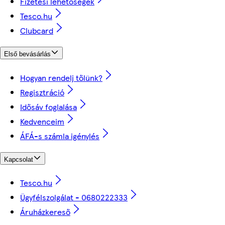
Fizetési lehetőségek
Tesco.hu
Clubcard
Első bevásárlás
Hogyan rendelj tőlünk?
Regisztráció
Idősáv foglalása
Kedvenceim
ÁFÁ-s számla igénylés
Kapcsolat
Tesco.hu
Ügyfélszolgálat - 0680222333
Áruházkereső