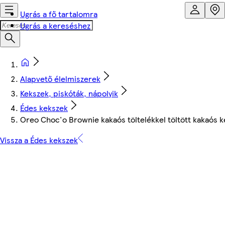
Ugrás a fő tartalomra
Ugrás a kereséshez
Alapvető élelmiszerek
Kekszek, piskóták, nápolyik
Édes kekszek
Oreo Choc'o Brownie kakaós töltelékkel töltött kakaós k
Vissza a Édes kekszek