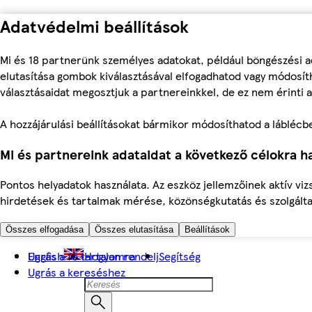
Adatvédelmi beállítások
Mi és 18 partnerünk személyes adatokat, például böngészési a
elutasítása gombok kiválasztásával elfogadhatod vagy módosíth
választásaidat megosztjuk a partnereinkkel, de ez nem érinti a
A hozzájárulási beállításokat bármikor módosíthatod a láblécben 
Mi és partnereink adataidat a következő célokra ha
Pontos helyadatok használata. Az eszköz jellemzőinek aktív viz
hirdetések és tartalmak mérése, közönségkutatás és szolgálta
Összes elfogadása
Összes elutasítása
Beállítások
Ugrás a fő tartalomra
English
Hogyan rendelj
Segítség
Ugrás a kereséshez