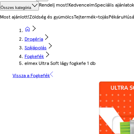
Rendelj most!
Kedvenceim
Speciális ajánlato
Összes kategória
Most ajánlott!
Zöldség és gyümölcs
Tejtermék-tojás
Pékáru
Húsá
Drogéria
Szájápolás
Fogkefék
elmex Ultra Soft lágy fogkefe 1 db
Vissza a Fogkefék