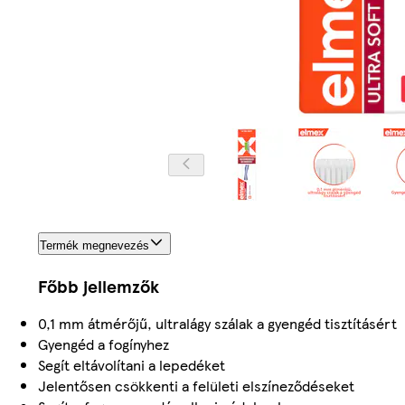
Termék megnevezés
Főbb jellemzők
0,1 mm átmérőjű, ultralágy szálak a gyengéd tisztításért
Gyengéd a fogínyhez
Segít eltávolítani a lepedéket
Jelentősen csökkenti a felületi elszíneződéseket