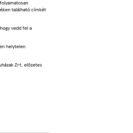
 folyamatosan
méken található címkét
hogy vedd fel a
en helytelen
uházak Zrt. előzetes