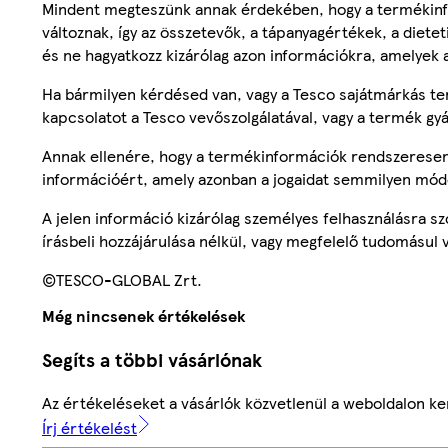
Mindent megteszünk annak érdekében, hogy a termékinf
változnak, így az összetevők, a tápanyagértékek, a diete
és ne hagyatkozz kizárólag azon információkra, amelyek 
Ha bármilyen kérdésed van, vagy a Tesco sajátmárkás ter
kapcsolatot a Tesco vevőszolgálatával, vagy a termék gy
Annak ellenére, hogy a termékinformációk rendszeresen 
információért, amely azonban a jogaidat semmilyen mód
A jelen információ kizárólag személyes felhasználásra 
írásbeli hozzájárulása nélkül, vagy megfelelő tudomásul v
©TESCO-GLOBAL Zrt.
Még nincsenek értékelések
Segíts a többi vásárlónak
Az értékeléseket a vásárlók közvetlenül a weboldalon ker
Írj értékelést