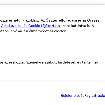
 hozzáférhetünk azokhoz. Az Összes elfogadása és az Összes
z
Adatkezelési és Cookie tájékoztató
linkre kattintva is. A
szabni a vásárlási élményedet az oldalon.
ése az eszközön. Személyre szabott hirdetések és tartalmak,
Bejelentkezés
Regisztráció