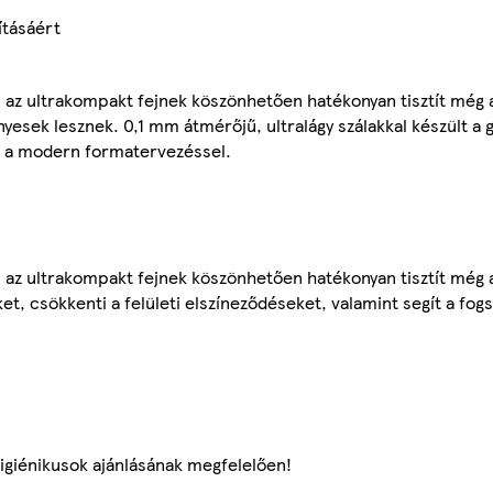
ításáért
 az ultrakompakt fejnek köszönhetően hatékonyan tisztít még
nyesek lesznek. 0,1 mm átmérőjű, ultralágy szálakkal készült a g
t a modern formatervezéssel.
 az ultrakompakt fejnek köszönhetően hatékonyan tisztít még
ket, csökkenti a felületi elszíneződéseket, valamint segít a fog
higiénikusok ajánlásának megfelelően!