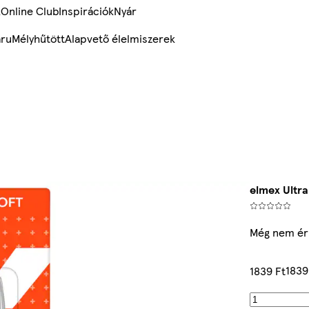
k
Online Club
Inspirációk
Nyár
ru
Mélyhűtött
Alapvető élelmiszerek
elmex Ultra
Még nem ér
1839
1839 Ft