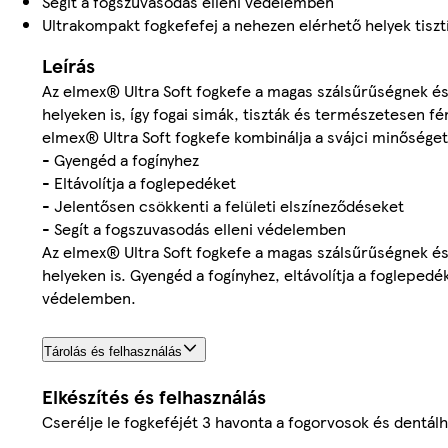
Segít a fogszuvasodás elleni védelemben
Ultrakompakt fogkefefej a nehezen elérhető helyek tiszt
Leírás
Az elmex® Ultra Soft fogkefe a magas szálsűrűségnek és
helyeken is, így fogai simák, tiszták és természetesen fé
elmex® Ultra Soft fogkefe kombinálja a svájci minősége
- Gyengéd a fogínyhez
- Eltávolítja a foglepedéket
- Jelentősen csökkenti a felületi elszíneződéseket
- Segít a fogszuvasodás elleni védelemben
Az elmex® Ultra Soft fogkefe a magas szálsűrűségnek és
helyeken is. Gyengéd a fogínyhez, eltávolítja a foglepedé
védelemben.
Tárolás és felhasználás
Elkészítés és felhasználás
Cserélje le fogkeféjét 3 havonta a fogorvosok és dentál