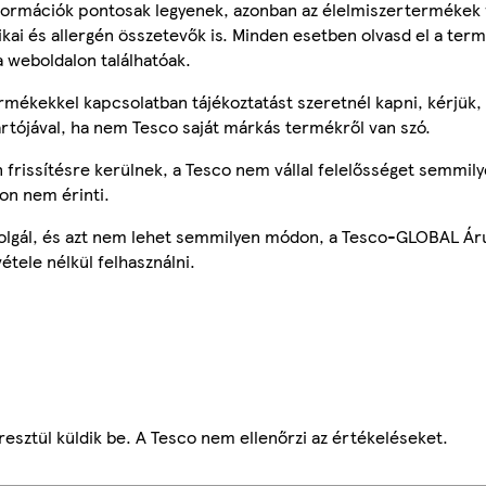
ormációk pontosak legyenek, azonban az élelmiszertermékek
tikai és allergén összetevők is. Minden esetben olvasd el a ter
a weboldalon találhatóak.
mékekkel kapcsolatban tájékoztatást szeretnél kapni, kérjük, 
ártójával, ha nem Tesco saját márkás termékről van szó.
frissítésre kerülnek, a Tesco nem vállal felelősséget semmily
on nem érinti.
szolgál, és azt nem lehet semmilyen módon, a Tesco-GLOBAL Ár
étele nélkül felhasználni.
esztül küldik be. A Tesco nem ellenőrzi az értékeléseket.