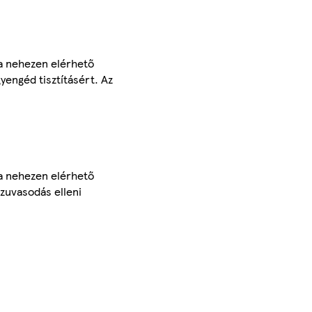
 a nehezen elérhető
yengéd tisztításért. Az
 a nehezen elérhető
szuvasodás elleni