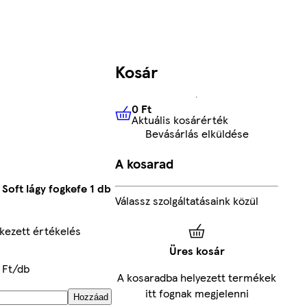
Kosár
0 Ft
Aktuális kosárérték
0 Ft
Aktuális kosárérték
Bevásárlás elküldése
A kosarad
 Soft lágy fogkefe 1 db
Válassz szolgáltatásaink közül
kezett értékelés
Üres kosár
 Ft/db
A kosaradba helyezett termékek
itt fognak megjelenni
Hozzáad