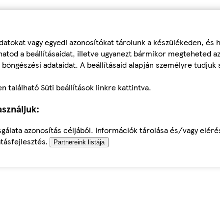
datokat vagy egyedi azonosítókat tárolunk a készülékeden, és
atod a beállításaidat, illetve ugyanezt bármikor megteheted a
 böngészési adataidat. A beállításaid alapján személyre tudjuk 
található Süti beállítások linkre kattintva.
sználjuk:
sgálata azonosítás céljából. Információk tárolása és/vagy elér
tásfejlesztés.
Partnereink listája