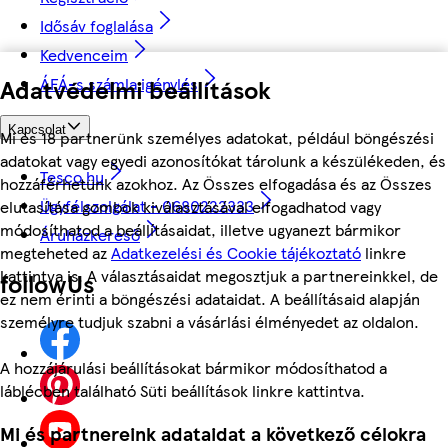
Idősáv foglalása
Kedvenceim
ÁFÁ-s számla igénylés
Adatvédelmi beállítások
Kapcsolat
Mi és 18 partnerünk személyes adatokat, például böngészési
adatokat vagy egyedi azonosítókat tárolunk a készülékeden, és
Tesco.hu
hozzáférhetünk azokhoz. Az Összes elfogadása és az Összes
Ügyfélszolgálat - 0680222333
elutasítása gombok kiválasztásával elfogadhatod vagy
módosíthatod a beállításaidat, illetve ugyanezt bármikor
Áruházkereső
megteheted az
Adatkezelési és Cookie tájékoztató
linkre
kattintva is. A választásaidat megosztjuk a partnereinkkel, de
followUs
ez nem érinti a böngészési adataidat. A beállításaid alapján
személyre tudjuk szabni a vásárlási élményedet az oldalon.
A hozzájárulási beállításokat bármikor módosíthatod a
láblécben található Süti beállítások linkre kattintva.
Mi és partnereink adataidat a következő célokra