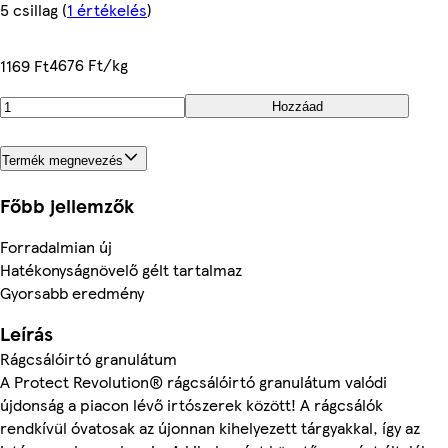
5 csillag
(
1 értékelés
)
4676 Ft/kg
1169 Ft
Hozzáad
Termék megnevezés
Főbb jellemzők
Forradalmian új
Hatékonyságnövelő gélt tartalmaz
Gyorsabb eredmény
Leírás
Rágcsálóirtó granulátum
A Protect Revolution® rágcsálóirtó granulátum valódi
újdonság a piacon lévő irtószerek között! A rágcsálók
rendkívül óvatosak az újonnan kihelyezett tárgyakkal, így az