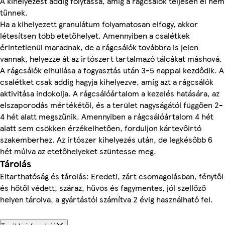
A kihelyezést addig folytassa, amíg a rágcsálók teljesen el nem
tűnnek.
Ha a kihelyezett granulátum folyamatosan elfogy, akkor
létesítsen több etetőhelyet. Amennyiben a csalétkek
érintetlenül maradnak, de a rágcsálók továbbra is jelen
vannak, helyezze át az irtószert tartalmazó tálcákat máshová.
A rágcsálók elhullása a fogyasztás után 3-5 nappal kezdődik. A
csalétket csak addig hagyja kihelyezve, amíg azt a rágcsálók
aktivitása indokolja. A rágcsálóártalom a kezelés hatására, az
elszaporodás mértékétől, és a terület nagyságától függően 2-
4 hét alatt megszűnik. Amennyiben a rágcsálóártalom 4 hét
alatt sem csökken érzékelhetően, forduljon kártevőirtó
szakemberhez. Az irtószer kihelyezés után, de legkésőbb 6
hét múlva az etetőhelyeket szüntesse meg.
Tárolás
Eltarthatóság és tárolás: Eredeti, zárt csomagolásban, fénytől
és hőtől védett, száraz, hűvös és fagymentes, jól szellőző
helyen tárolva, a gyártástól számítva 2 évig használható fel.