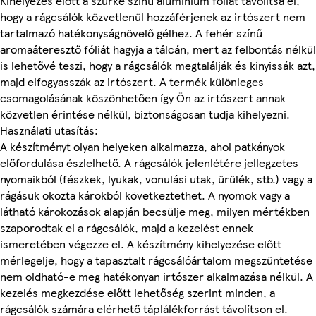
Kihelyezés előtt a szürke színű alumínium fóliát távolítsa el,
hogy a rágcsálók közvetlenül hozzáférjenek az irtószert nem
tartalmazó hatékonyságnövelő gélhez. A fehér színű
aromaáteresztő fóliát hagyja a tálcán, mert az felbontás nélkül
is lehetővé teszi, hogy a rágcsálók megtalálják és kinyissák azt,
majd elfogyasszák az irtószert. A termék különleges
csomagolásának köszönhetően így Ön az irtószert annak
közvetlen érintése nélkül, biztonságosan tudja kihelyezni.
Használati utasítás:
A készítményt olyan helyeken alkalmazza, ahol patkányok
előfordulása észlelhető. A rágcsálók jelenlétére jellegzetes
nyomaikból (fészkek, lyukak, vonulási utak, ürülék, stb.) vagy a
rágásuk okozta károkból következtethet. A nyomok vagy a
látható károkozások alapján becsülje meg, milyen mértékben
szaporodtak el a rágcsálók, majd a kezelést ennek
ismeretében végezze el. A készítmény kihelyezése előtt
mérlegelje, hogy a tapasztalt rágcsálóártalom megszüntetése
nem oldható-e meg hatékonyan irtószer alkalmazása nélkül. A
kezelés megkezdése előtt lehetőség szerint minden, a
rágcsálók számára elérhető táplálékforrást távolítson el.