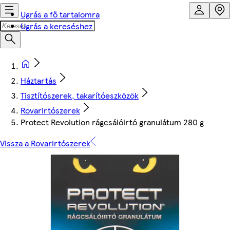
Ugrás a fő tartalomra
Ugrás a kereséshez
Háztartás
Tisztítószerek, takarítóeszközök
Rovarirtószerek
Protect Revolution rágcsálóirtó granulátum 280 g
Vissza a Rovarirtószerek