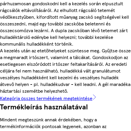
párhuzamosan gondoskodni kell a kezelés során elpusztult
rágcsálók eltávolításáról. Az elhullott rágcsáló tetemét
védőkesztyűben, kifordított műanyag zacskó segítségével kell
összeszedni, majd egy további zacskóba beletenni és
összecsomózva lezárni. A dupla zacskóban lévő tetemet zárt
hulladéktároló edénybe kell helyezni; további kezelése
kommunális hulladékként történik.
A kezelés után az etetőhelyeket szüntesse meg. Gyűjtse össze
a megmaradt irtószert, valamint a tálcákat. Gondoskodjon az
esetlegesen elszóródott irtószer feltakarításáról. Az eredeti
céljára fel nem használható, hulladékká vált granulátumot
veszélyes hulladékként kell kezelni és veszélyes hulladék
átvevő helyen - pl. hulladékudvar - kell leadni. A gél maradéka
háztartási szemétbe helyezhető.
Kategória összes termékének megtekintése
Termékleírás használatával
Mindent megteszünk annak érdekében, hogy a
termékinformációk pontosak legyenek, azonban az