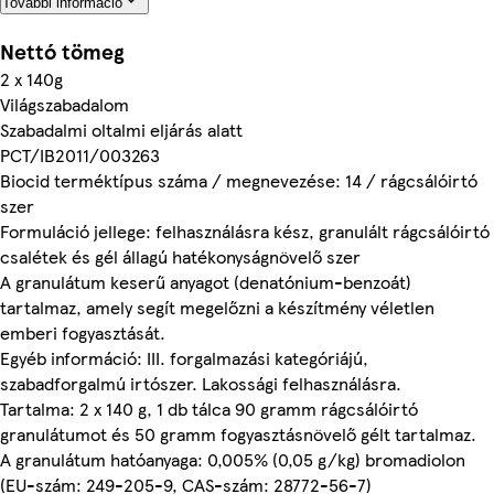
További információ
Nettó tömeg
2 x 140g
Világszabadalom
Szabadalmi oltalmi eljárás alatt
PCT/IB2011/003263
Biocid terméktípus száma / megnevezése: 14 / rágcsálóirtó
szer
Formuláció jellege: felhasználásra kész, granulált rágcsálóirtó
csalétek és gél állagú hatékonyságnövelő szer
A granulátum keserű anyagot (denatónium-benzoát)
tartalmaz, amely segít megelőzni a készítmény véletlen
emberi fogyasztását.
Egyéb információ: III. forgalmazási kategóriájú,
szabadforgalmú irtószer. Lakossági felhasználásra.
Tartalma: 2 x 140 g, 1 db tálca 90 gramm rágcsálóirtó
granulátumot és 50 gramm fogyasztásnövelő gélt tartalmaz.
A granulátum hatóanyaga: 0,005% (0,05 g/kg) bromadiolon
(EU-szám: 249-205-9, CAS-szám: 28772-56-7)