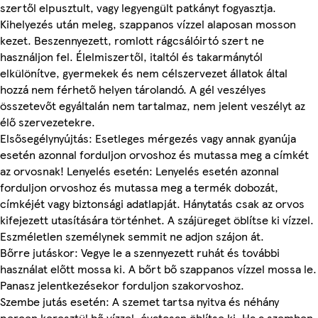
szertől elpusztult, vagy legyengült patkányt fogyasztja.
Kihelyezés után meleg, szappanos vízzel alaposan mosson
kezet. Beszennyezett, romlott rágcsálóirtó szert ne
használjon fel. Élelmiszertől, italtól és takarmánytól
elkülönítve, gyermekek és nem célszervezet állatok által
hozzá nem férhető helyen tárolandó. A gél veszélyes
összetevőt egyáltalán nem tartalmaz, nem jelent veszélyt az
élő szervezetekre.
Elsősegélynyújtás: Esetleges mérgezés vagy annak gyanúja
esetén azonnal forduljon orvoshoz és mutassa meg a címkét
az orvosnak! Lenyelés esetén: Lenyelés esetén azonnal
forduljon orvoshoz és mutassa meg a termék dobozát,
címkéjét vagy biztonsági adatlapját. Hánytatás csak az orvos
kifejezett utasítására történhet. A szájüreget öblítse ki vízzel.
Eszméletlen személynek semmit ne adjon szájon át.
Bőrre jutáskor: Vegye le a szennyezett ruhát és további
használat előtt mossa ki. A bőrt bő szappanos vízzel mossa le.
Panasz jelentkezésekor forduljon szakorvoshoz.
Szembe jutás esetén: A szemet tartsa nyitva és néhány
percen keresztül bő vízzel, óvatosan öblítse ki. Ha a szemben