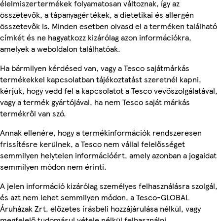
élelmiszertermékek folyamatosan változnak, így az
összetevők, a tápanyagértékek, a dietetikai és allergén
összetevők is. Minden esetben olvasd el a terméken található
címkét és ne hagyatkozz kizárólag azon információkra,
amelyek a weboldalon találhatóak.
Ha bármilyen kérdésed van, vagy a Tesco sajátmárkás
termékekkel kapcsolatban tájékoztatást szeretnél kapni,
kérjük, hogy vedd fel a kapcsolatot a Tesco vevőszolgálatával,
vagy a termék gyártójával, ha nem Tesco saját márkás
termékről van szó.
Annak ellenére, hogy a termékinformációk rendszeresen
frissítésre kerülnek, a Tesco nem vállal felelősséget
semmilyen helytelen információért, amely azonban a jogaidat
semmilyen módon nem érinti.
A jelen információ kizárólag személyes felhasználásra szolgál,
és azt nem lehet semmilyen módon, a Tesco-GLOBAL
Áruházak Zrt. előzetes írásbeli hozzájárulása nélkül, vagy
megfelelő tudomásul vétele nélkül felhasználni.