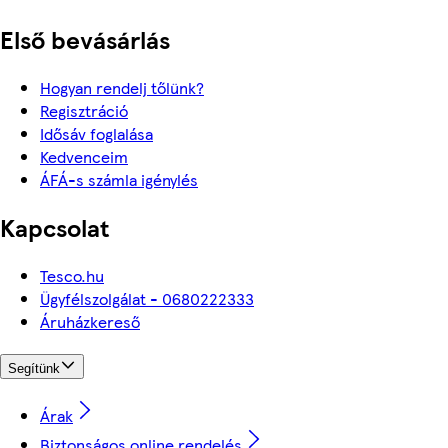
Első bevásárlás
Hogyan rendelj tőlünk?
Regisztráció
Idősáv foglalása
Kedvenceim
ÁFÁ-s számla igénylés
Kapcsolat
Tesco.hu
Ügyfélszolgálat - 0680222333
Áruházkereső
Segítünk
Árak
Biztonságos online rendelés