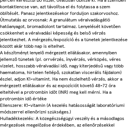
kontaktlencse van, azt távolítsa el és folytassa a szem
öblítését. Panasz jelentkezésekor forduljon szakorvoshoz.
Útmutatás az orvosnak: A granulátum véralvadásgátló
hatóanyagot, bromadiolont tartalmaz. Lenyelését követően
csökkenhet a véralvadási képesség és belső vérzés
jelentkezhet. A mérgezés/expozíció és a tünetek jelentkezése
között akár több nap is eltelhet.
A készítményt lenyelő mérgezett ellátásakor, amennyiben
jellemző tünetek (pl. orrvérzés, ínyvérzés, vérköpés, véres
vizelet, hosszabb véralvadási idő, nagy kiterjedésű vagy több
haematoma, hirtelen fellépő, szokatlan viscerális fájdalom)
észlel, adjon K1-vitamint. Ha nem észlelhető vérzés, akkor a
mérgezett ellátásakor és az expozíciót követő 48-72 óra
elteltével a protrombin időt (INR) meg kell mérni. Ha a
protrombin idő értéke
Ellenszere: K1-vitamin (A kezelés hatásosságát laboratóriumi
módszerrel ellenőrizni szükséges.)
Hulladékkezelés: A közegészségügyi veszély és a másodlagos
mérgezések megelőzése érdekében, az ellenőrzésekkel