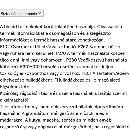
Biztonsági információ
A biocid termékeket körültekintően használja. Olvassa el a
termékinformációkat a csomagoláson és a kiegészítő
információkat a termék használatára vonatkozóan.
P102 Gyermekektől elzárva tartandó. P262 Szembe, bőrre
vagy ruhára nem kerülhet. P270 A termék használata közben
tilos enni, inni vagy dohányozni. P280 Védőkesztyű használata
kötelező. P301+310 Lenyelés esetén: azonnal forduljon
toxikológiai központhoz vagy orvoshoz. P501 A tartalom/edény
elhelyezése hulladékként: "Hulladékkezelés" címszó alatt!
Figyelmeztetés:
Kizárólag rágcsálóirtásra és csak a használati utasítás szerint
alkalmazható!
Tilos a készítményt nem célszervezet állatok elpusztítására
használni! A granulátum mérgező az emlősökre és a
madarakra. A kutya, macska, sertés és minden egyéb
ragadozó és/vagy dögevő állat mérgeződhet, ha a rágcsálóirtó