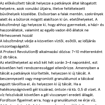
Az előkészített tálcát helyezze a patkányok által látogatott
helyekre, azok vonulási útjaira, illetve feltételezett
búvóhelyeik közelébe. Elsősorban a falak mentén, szekrények
alatt és a bútorok mögött alakítson ki ún. etetőhelyeket. A
készítményt úgy helyezze ki, hogy ahhoz gyermekek, a házi- és
haszonállatok, valamint az egyéb vadon élő állatok ne
férhessenek hozzá!
A készítményt védje a közvetlen víztől, esőtől, az időjárás
viszontagságaitól.
A Protect Revolution® alkalmazási dózisa: 7-10 méterenként
2 db tálca.
Az etetőhelyeket az első két hét során 3-4 naponként, ezt
követően heti rendszerességgel ellenőrizze. Amennyiben a
tálcát a patkányok kiürítették, helyezzen ki új tálcát. A
beszennyezett vagy megromlott granulátumot a tálcával
együtt távolítsa el, és helyezzen ki új tálcát. Ha a
hatékonyságnövelő gél kiszárad, öntsön rá kb. 0,5 dl vizet. A
víz felszívását követően a gél visszanyeri eredeti állagát.
Fordítson figyelmet arra, hogy a granulátumot ne érje víz.