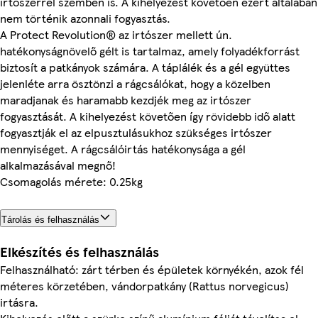
irtószerrel szemben is. A kihelyezést követően ezért általában
nem történik azonnali fogyasztás.
A Protect Revolution® az irtószer mellett ún.
hatékonyságnövelő gélt is tartalmaz, amely folyadékforrást
biztosít a patkányok számára. A táplálék és a gél együttes
jelenléte arra ösztönzi a rágcsálókat, hogy a közelben
maradjanak és haramabb kezdjék meg az irtószer
fogyasztását. A kihelyezést követően így rövidebb idő alatt
fogyasztják el az elpusztulásukhoz szükséges irtószer
mennyiséget. A rágcsálóirtás hatékonysága a gél
alkalmazásával megnő!
Csomagolás mérete: 0.25kg
Tárolás és felhasználás
Elkészítés és felhasználás
Felhasználható: zárt térben és épületek környékén, azok fél
méteres körzetében, vándorpatkány (Rattus norvegicus)
irtásra.