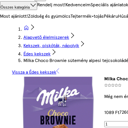
Rendelj most!
Kedvenceim
Speciális ajánlato
Összes kategória
Most ajánlott!
Zöldség és gyümölcs
Tejtermék-tojás
Pékáru
Húsá
Alapvető élelmiszerek
Kekszek, piskóták, nápolyik
Édes kekszek
Milka Choco Brownie sütemény alpesi tejcsokoládév
Vissza a Édes kekszek
Milka Choc
Még nem ér
726
1089 Ft