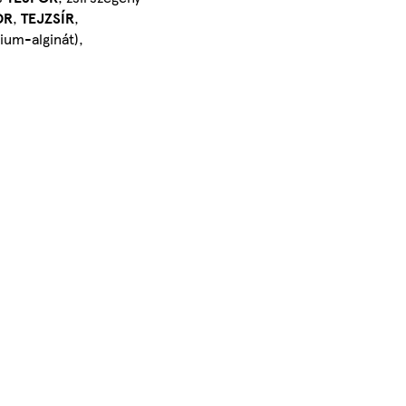
OR
,
TEJZSÍR
,
ium-alginát),