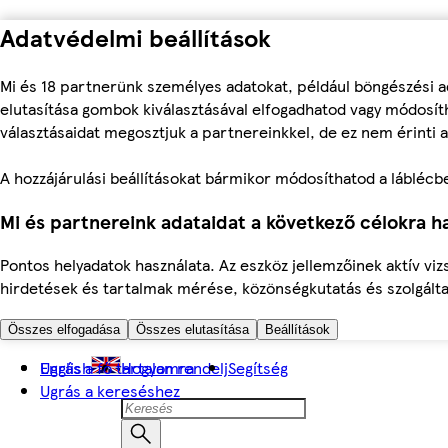
Adatvédelmi beállítások
Mi és 18 partnerünk személyes adatokat, például böngészési a
elutasítása gombok kiválasztásával elfogadhatod vagy módosíth
választásaidat megosztjuk a partnereinkkel, de ez nem érinti a
A hozzájárulási beállításokat bármikor módosíthatod a láblécben 
Mi és partnereink adataidat a következő célokra ha
Pontos helyadatok használata. Az eszköz jellemzőinek aktív viz
hirdetések és tartalmak mérése, közönségkutatás és szolgálta
Összes elfogadása
Összes elutasítása
Beállítások
Ugrás a fő tartalomra
English
Hogyan rendelj
Segítség
Ugrás a kereséshez