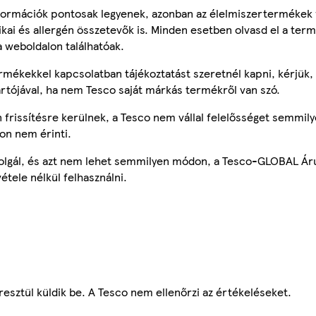
ormációk pontosak legyenek, azonban az élelmiszertermékek
tikai és allergén összetevők is. Minden esetben olvasd el a ter
a weboldalon találhatóak.
mékekkel kapcsolatban tájékoztatást szeretnél kapni, kérjük, 
ártójával, ha nem Tesco saját márkás termékről van szó.
frissítésre kerülnek, a Tesco nem vállal felelősséget semmily
on nem érinti.
szolgál, és azt nem lehet semmilyen módon, a Tesco-GLOBAL Ár
étele nélkül felhasználni.
esztül küldik be. A Tesco nem ellenőrzi az értékeléseket.