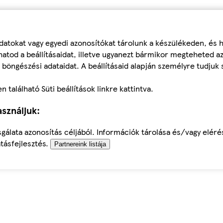
datokat vagy egyedi azonosítókat tárolunk a készülékeden, és
atod a beállításaidat, illetve ugyanezt bármikor megteheted a
 böngészési adataidat. A beállításaid alapján személyre tudjuk 
található Süti beállítások linkre kattintva.
sználjuk:
sgálata azonosítás céljából. Információk tárolása és/vagy elér
tásfejlesztés.
Partnereink listája