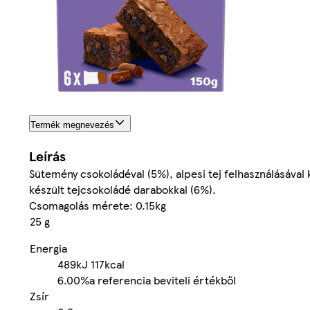
Termék megnevezés
Leírás
Sütemény csokoládéval (5%), alpesi tej felhasználásával k
készült tejcsokoládé darabokkal (6%).
Csomagolás mérete: 0.15kg
25 g
Energia
489kJ
117kcal
6.00%
a referencia beviteli értékből
Zsír