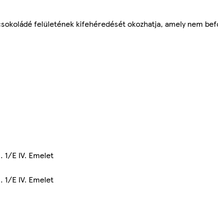
csokoládé felületének kifehéredését okozhatja, amely nem bef
 1/E IV. Emelet
 1/E IV. Emelet