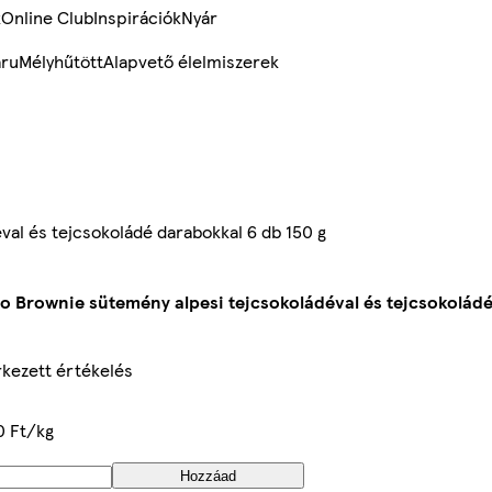
k
Online Club
Inspirációk
Nyár
ru
Mélyhűtött
Alapvető élelmiszerek
al és tejcsokoládé darabokkal 6 db 150 g
o Brownie sütemény alpesi tejcsokoládéval és tejcsokoládé
kezett értékelés
0 Ft/kg
Hozzáad