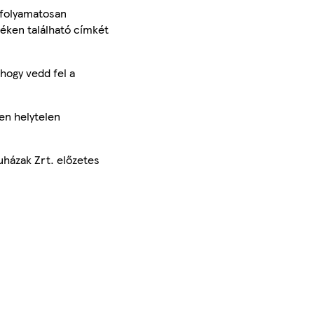
 folyamatosan
méken található címkét
hogy vedd fel a
en helytelen
uházak Zrt. előzetes