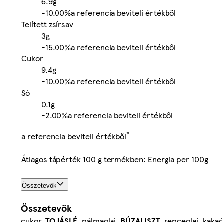
6.9g
-
10.00%
a referencia beviteli értékből
Telített zsírsav
3g
-
15.00%
a referencia beviteli értékből
Cukor
9.4g
-
10.00%
a referencia beviteli értékből
Só
0.1g
-
2.00%
a referencia beviteli értékből
*
a referencia beviteli értékből
Átlagos tápérték 100 g termékben: Energia per 100g
Összetevők
Összetevők
cukor,
TOJÁSLÉ
, pálmaolaj,
BÚZALISZT
, repceolaj, kaka