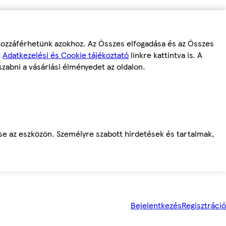
 hozzáférhetünk azokhoz. Az Összes elfogadása és az Összes
z
Adatkezelési és Cookie tájékoztató
linkre kattintva is. A
szabni a vásárlási élményedet az oldalon.
ése az eszközön. Személyre szabott hirdetések és tartalmak,
Bejelentkezés
Regisztráció