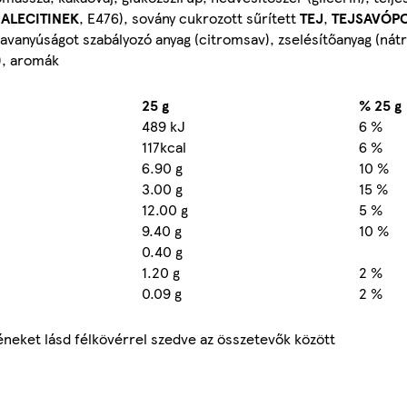
ALECITINEK
, E476), sovány cukrozott sűrített
TEJ
,
TEJSAVÓP
savanyúságot szabályozó anyag (citromsav), zselésítőanyag (nátr
), aromák
25 g
% 25 g
489 kJ
6 %
117kcal
6 %
6.90 g
10 %
3.00 g
15 %
12.00 g
5 %
9.40 g
10 %
0.40 g
1.20 g
2 %
0.09 g
2 %
ket lásd félkövérrel szedve az összetevők között