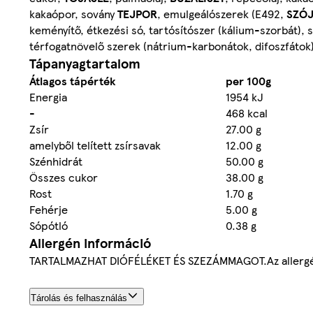
kakaópor, sovány
TEJPOR
, emulgeálószerek (E492,
SZÓJ
keményítő, étkezési só, tartósítószer (kálium-szorbát), 
térfogatnövelő szerek (nátrium-karbonátok, difoszfátok
Tápanyagtartalom
Átlagos tápérték
per 100g
Energia
1954 kJ
-
468 kcal
Zsír
27.00 g
amelyből telített zsírsavak
12.00 g
Szénhidrát
50.00 g
Összes cukor
38.00 g
Rost
1.70 g
Fehérje
5.00 g
Sópótló
0.38 g
Allergén információ
TARTALMAZHAT DIÓFÉLÉKET ÉS SZEZÁMMAGOT.Az allergéne
Tárolás és felhasználás