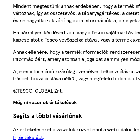
Mindent megteszünk annak érdekében, hogy a termékinf
változnak, így az összetevők, a tápanyagértékek, a diete
és ne hagyatkozz kizárólag azon információkra, amelyek 
Ha bármilyen kérdésed van, vagy a Tesco sajátmárkás ter
kapcsolatot a Tesco vevőszolgálatával, vagy a termék gy
Annak ellenére, hogy a termékinformációk rendszeresen 
információért, amely azonban a jogaidat semmilyen mód
A jelen információ kizárólag személyes felhasználásra 
írásbeli hozzájárulása nélkül, vagy megfelelő tudomásul v
©TESCO-GLOBAL Zrt.
Még nincsenek értékelések
Segíts a többi vásárlónak
Az értékeléseket a vásárlók közvetlenül a weboldalon ker
Írj értékelést