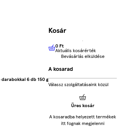
Kosár
0 Ft
Aktuális kosárérték
0 Ft
Aktuális kosárérték
Bevásárlás elküldése
A kosarad
 darabokkal 6 db 150 g
Válassz szolgáltatásaink közül
Üres kosár
A kosaradba helyezett termékek
itt fognak megjelenni