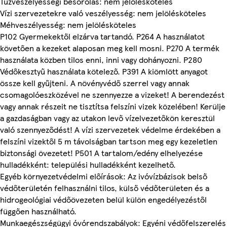
Tűzveszélyességi besorolás: nem jelölésköteles
Vízi szervezetekre való veszélyesség: nem jelölésköteles
Méhveszélyesség: nem jelölésköteles
P102 Gyermekektől elzárva tartandó. P264 A használatot
követően a kezeket alaposan meg kell mosni. P270 A termék
használata közben tilos enni, inni vagy dohányozni. P280
Védőkesztyű használata kötelező. P391 A kiömlött anyagot
össze kell gyűjteni. A növényvédő szerrel vagy annak
csomagolóeszközével ne szennyezze a vizeket! A berendezést
vagy annak részeit ne tisztítsa felszíni vizek közelében! Kerülje
a gazdaságban vagy az utakon levő vízelvezetőkön keresztül
való szennyeződést! A vízi szervezetek védelme érdekében a
felszíni vizektől 5 m távolságban tartson meg egy kezeletlen
biztonsági övezetet! P501 A tartalom/edény elhelyezése
hulladékként: települési hulladékként kezelhető.
Egyéb környezetvédelmi előírások: Az ivóvízbázisok belső
védőterületén felhasználni tilos, külső védőterületen és a
hidrogeológiai védőövezeten belül külön engedélyezéstől
függően használható.
Munkaegészségügyi óvórendszabályok: Egyéni védőfelszerelés