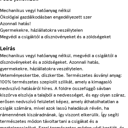
Mechanikus vegyi hatóanyag nélkül
Ökológiai gazdálkodásban engedélyezett szer
Azonnali hatás!
Gyermekekre, háziállatokra veszélytelen
Megvédi a csigáktól a dísznövényeket és a zöldségeket
Leírás
Mechanikus vegyi hatóanyag nélkül, megvédi a csigáktól a
dísznövényeket és a zöldségeket. Azonnali hatás,
gyermekekre, háziállatokra veszélytelen.
Veteményeskertbe, díszkertbe. Természetes ásványi anyag:
100% természetes szepiolit szilikát, amely a kimagasló
nedvszívó hatásáról híres. A földre összefüggő sávban
kiszórva elszívja a talajból a nedvességet, és egy olyan száraz,
erősen nedvszívó felületet képez, amely áthatolhatatlan a
csigák számára, mivel azok lassú haladásuk révén, ha
rámennének kiszáradnának, így viszont elkerülik. Így segíti
természetes módon távoltartani a csigákat és a
meztelencsigákat. Ezzel természetes módon védi kertjét, és