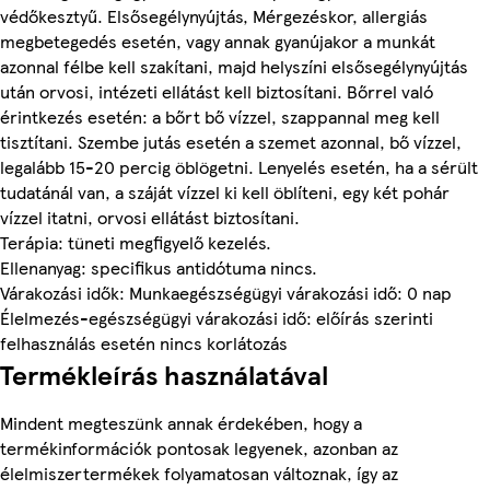
védőkesztyű. Elsősegélynyújtás, Mérgezéskor, allergiás
megbetegedés esetén, vagy annak gyanújakor a munkát
azonnal félbe kell szakítani, majd helyszíni elsősegélynyújtás
után orvosi, intézeti ellátást kell biztosítani. Bőrrel való
érintkezés esetén: a bőrt bő vízzel, szappannal meg kell
tisztítani. Szembe jutás esetén a szemet azonnal, bő vízzel,
legalább 15-20 percig öblögetni. Lenyelés esetén, ha a sérült
tudatánál van, a száját vízzel ki kell öblíteni, egy két pohár
vízzel itatni, orvosi ellátást biztosítani.
Terápia: tüneti megfigyelő kezelés.
Ellenanyag: specifikus antidótuma nincs.
Várakozási idők: Munkaegészségügyi várakozási idő: 0 nap
Élelmezés-egészségügyi várakozási idő: előírás szerinti
felhasználás esetén nincs korlátozás
Termékleírás használatával
Mindent megteszünk annak érdekében, hogy a
termékinformációk pontosak legyenek, azonban az
élelmiszertermékek folyamatosan változnak, így az