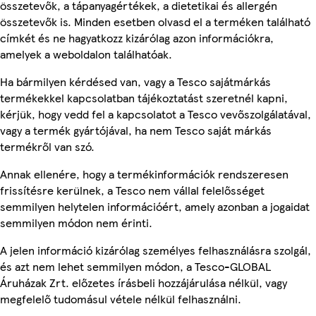
összetevők, a tápanyagértékek, a dietetikai és allergén
összetevők is. Minden esetben olvasd el a terméken található
címkét és ne hagyatkozz kizárólag azon információkra,
amelyek a weboldalon találhatóak.
Ha bármilyen kérdésed van, vagy a Tesco sajátmárkás
termékekkel kapcsolatban tájékoztatást szeretnél kapni,
kérjük, hogy vedd fel a kapcsolatot a Tesco vevőszolgálatával,
vagy a termék gyártójával, ha nem Tesco saját márkás
termékről van szó.
Annak ellenére, hogy a termékinformációk rendszeresen
frissítésre kerülnek, a Tesco nem vállal felelősséget
semmilyen helytelen információért, amely azonban a jogaidat
semmilyen módon nem érinti.
A jelen információ kizárólag személyes felhasználásra szolgál,
és azt nem lehet semmilyen módon, a Tesco-GLOBAL
Áruházak Zrt. előzetes írásbeli hozzájárulása nélkül, vagy
megfelelő tudomásul vétele nélkül felhasználni.