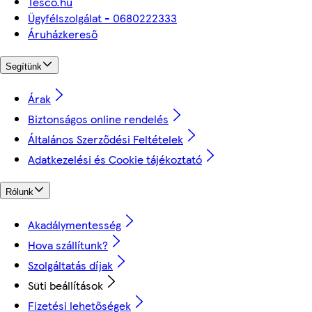
Tesco.hu
Ügyfélszolgálat - 0680222333
Áruházkereső
Segítünk
Árak
Biztonságos online rendelés
Általános Szerződési Feltételek
Adatkezelési és Cookie tájékoztató
Rólunk
Akadálymentesség
Hova szállítunk?
Szolgáltatás díjak
Süti beállítások
Fizetési lehetőségek