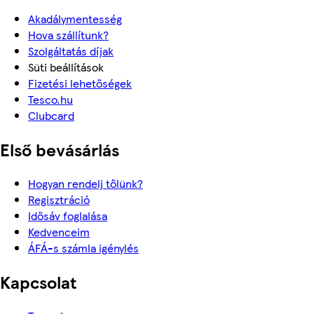
Akadálymentesség
Hova szállítunk?
Szolgáltatás díjak
Süti beállítások
Fizetési lehetőségek
Tesco.hu
Clubcard
Első bevásárlás
Hogyan rendelj tőlünk?
Regisztráció
Idősáv foglalása
Kedvenceim
ÁFÁ-s számla igénylés
Kapcsolat