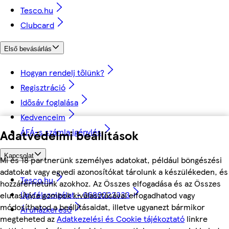
Tesco.hu
Clubcard
Első bevásárlás
Hogyan rendelj tőlünk?
Regisztráció
Idősáv foglalása
Kedvenceim
ÁFÁ-s számla igénylés
Adatvédelmi beállítások
Kapcsolat
Mi és 18 partnerünk személyes adatokat, például böngészési
adatokat vagy egyedi azonosítókat tárolunk a készülékeden, és
Tesco.hu
hozzáférhetünk azokhoz. Az Összes elfogadása és az Összes
Ügyfélszolgálat - 0680222333
elutasítása gombok kiválasztásával elfogadhatod vagy
módosíthatod a beállításaidat, illetve ugyanezt bármikor
Áruházkereső
megteheted az
Adatkezelési és Cookie tájékoztató
linkre