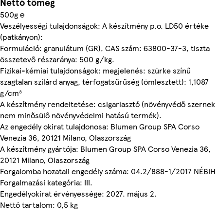
Nettó tömeg
500g ℮
Veszélyességi tulajdonságok: A készítmény p.o. LD50 értéke
(patkányon):
Formuláció: granulátum (GR), CAS szám: 63800-37-3, tiszta
összetevő részaránya: 500 g/kg.
Fizikai-kémiai tulajdonságok: megjelenés: szürke színű
szagtalan szilárd anyag, térfogatsűrűség (ömlesztett): 1,1087
g/cm³
A készítmény rendeltetése: csigariasztó (növényvédő szernek
nem minősülő növényvédelmi hatású termék).
Az engedély okirat tulajdonosa: Blumen Group SPA Corso
Venezia 36, 20121 Milano, Olaszország
A készítmény gyártója: Blumen Group SPA Corso Venezia 36,
20121 Milano, Olaszország
Forgalomba hozatali engedély száma: 04.2/888-1/2017 NÉBIH
Forgalmazási kategória: III.
Engedélyokirat érvényessége: 2027. május 2.
Nettó tartalom: 0,5 kg