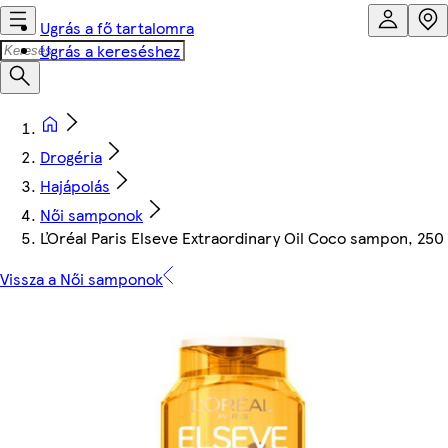
Ugrás a fő tartalomra
Ugrás a kereséshez
Drogéria
Hajápolás
Női samponok
ĽOréal Paris Elseve Extraordinary Oil Coco sampon, 250
Vissza a Női samponok