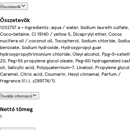
Összetevők
Összetevők
1202757 a - ingredients: aqua / water, Sodium laureth sulfate,
Coco-betaine, Ci 19140 / yellow 5, Dicaprylyl ether, Cocos
nucifera oil / coconut oil, Tocopherol, Sodium chloride, Sodi
benzoate, Sodium hydroxide, Hydroxypropyl guar
hydroxypropyltrimonium chloride, Oleyl alcohol, Ppg-5-cetet
20, Peg-55 propylene glycol oleate, Peg-60 hydrogenated cas
oil, Salicylic acid, Polyquaternium-7, Linalool, Propylene glycol
Caramel, Citric acid, Coumarin, Hexyl cinnamal, Parfum /
fragrance (f.i.l. z289774/1).
További információ
Nettó tömeg
1