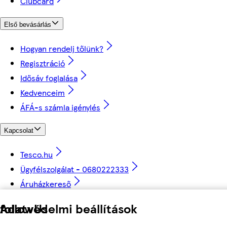
Clubcard
Első bevásárlás
Hogyan rendelj tőlünk?
Regisztráció
Idősáv foglalása
Kedvenceim
ÁFÁ-s számla igénylés
Kapcsolat
Tesco.hu
Ügyfélszolgálat - 0680222333
Áruházkereső
Adatvédelmi beállítások
followUs