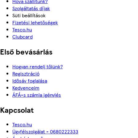
Hova szállítunk?
Szolgáltatás díjak
Süti beállítások
Fizetési lehetőségek
Tesco.hu
Clubcard
Első bevásárlás
Hogyan rendelj tőlünk?
Regisztráció
Idősáv foglalása
Kedvenceim
ÁFÁ-s számla igénylés
Kapcsolat
Tesco.hu
Ügyfélszolgálat - 0680222333