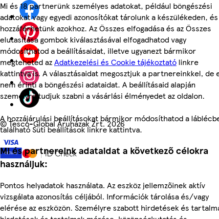
Mi és 18 partnerünk személyes adatokat, például böngészési
adatokat vagy egyedi azonosítókat tárolunk a készülékeden, és
hozzáférhetünk azokhoz. Az Összes elfogadása és az Összes
elutasítása gombok kiválasztásával elfogadhatod vagy
módosíthatod a beállításaidat, illetve ugyanezt bármikor
megteheted az
Adatkezelési és Cookie tájékoztató
linkre
kattintva is. A választásaidat megosztjuk a partnereinkkel, de 
nem érinti a böngészési adataidat. A beállításaid alapján
személyre tudjuk szabni a vásárlási élményedet az oldalon.
A hozzájárulási beállításokat bármikor módosíthatod a láblécb
©
Tesco-Global Áruházak Zrt. 2026
található Süti beállítások linkre kattintva.
Mi és partnereink adataidat a következő célokra
használjuk:
Pontos helyadatok használata. Az eszköz jellemzőinek aktív
vizsgálata azonosítás céljából. Információk tárolása és/vagy
elérése az eszközön. Személyre szabott hirdetések és tartalm
hirdetések és tartalmak mérése, közönségkutatás és