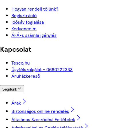
Hogyan rendelj tőlünk?
Regisztráció
Idősáv foglalása
Kedvenceim
ÁFÁ-s számla igénylés
Kapcsolat
Tesco.hu
Ügyfélszolgálat - 0680222333
Áruházkereső
Segítünk
Árak
Biztonságos online rendelés
Általános Szerződési Feltételek
Adatkezelési és Cookie tájékoztató