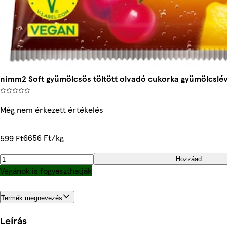
nimm2 Soft gyümölcsös töltött olvadó cukorka gyümölcslével
Még nem érkezett értékelés
6656 Ft/kg
599 Ft
Hozzáad
Vegánok is fogyaszthatják
Termék megnevezés
Leírás