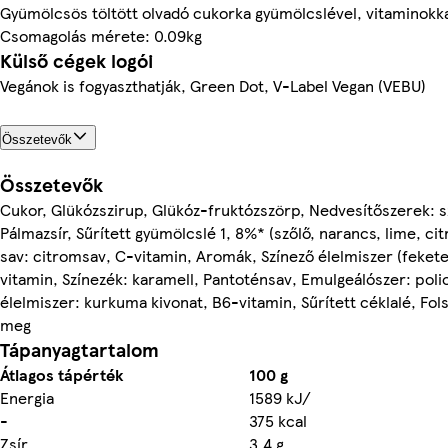
Gyümölcsös töltött olvadó cukorka gyümölcslével, vitaminokkal
Csomagolás mérete: 0.09kg
Külső cégek logói
Vegánok is fogyaszthatják, Green Dot, V-Label Vegan (VEBU)
Összetevők
Összetevők
Cukor, Glükózszirup, Glükóz-fruktózszörp, Nedvesítőszerek: s
Pálmazsír, Sűrített gyümölcslé 1, 8%* (szőlő, narancs, lime, ci
sav: citromsav, C-vitamin, Aromák, Színező élelmiszer (feketer
vitamin, Színezék: karamell, Pantoténsav, Emulgeálószer: poli
élelmiszer: kurkuma kivonat, B6-vitamin, Sűrített céklalé, Fol
meg
Tápanyagtartalom
Átlagos tápérték
100 g
Energia
1589 kJ/
-
375 kcal
Zsír
3,4 g