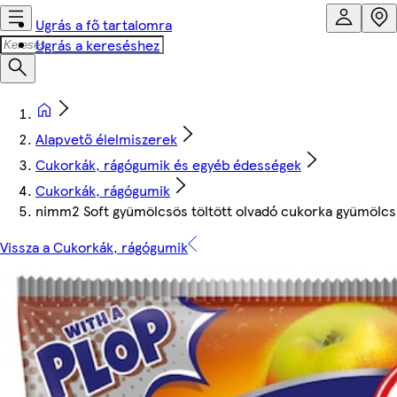
Ugrás a fő tartalomra
Ugrás a kereséshez
Alapvető élelmiszerek
Cukorkák, rágógumik és egyéb édességek
Cukorkák, rágógumik
nimm2 Soft gyümölcsös töltött olvadó cukorka gyümölcslé
Vissza a Cukorkák, rágógumik