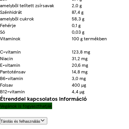
amelyből telített zsírsavak
2,0 g
Szénhidrát
87,4 g
amelyből cukrok
58,3 g
Fehérje
0,1 g
Só
0,03 g
Vitaminok
100 g termékben
C-vitamin
123,8 mg
Niacin
31,2 mg
E-vitamin
20,6 mg
Pantoténsav
14,8 mg
B6-vitamin
3,0 mg
Folsav
400 µg
B12-vitamin
4,4 µg
Étrenddel kapcsolatos információ
Vegánok is fogyaszthatják
Tárolás és felhasználás