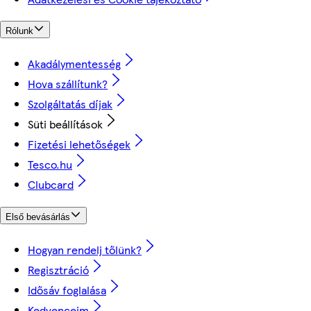
Rólunk
Akadálymentesség
Hova szállítunk?
Szolgáltatás díjak
Süti beállítások
Fizetési lehetőségek
Tesco.hu
Clubcard
Első bevásárlás
Hogyan rendelj tőlünk?
Regisztráció
Idősáv foglalása
Kedvenceim