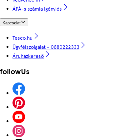
ÁFÁ-s számla igénylés
Kapcsolat
Tesco.hu
Ügyfélszolgálat - 0680222333
Áruházkereső
followUs