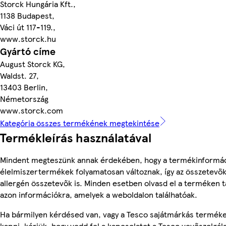
Storck Hungária Kft.,
1138 Budapest,
Váci út 117-119.,
www.storck.hu
Gyártó címe
August Storck KG,
Waldst. 27,
13403 Berlin,
Németország
www.storck.com
Kategória összes termékének megtekintése
Termékleírás használatával
Mindent megteszünk annak érdekében, hogy a termékinformác
élelmiszertermékek folyamatosan változnak, így az összetevők,
allergén összetevők is. Minden esetben olvasd el a terméken t
azon információkra, amelyek a weboldalon találhatóak.
Ha bármilyen kérdésed van, vagy a Tesco sajátmárkás terméke
kapni, kérjük, hogy vedd fel a kapcsolatot a Tesco vevőszolgál