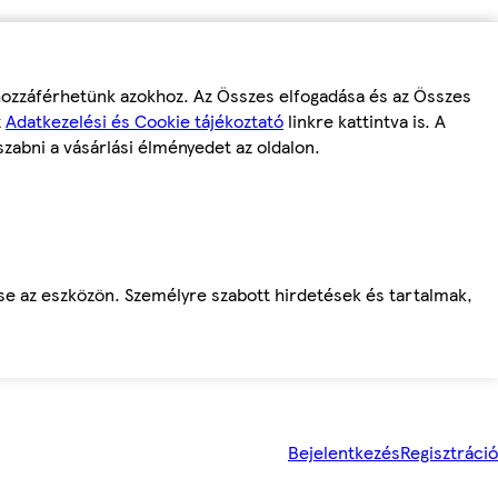
 hozzáférhetünk azokhoz. Az Összes elfogadása és az Összes
z
Adatkezelési és Cookie tájékoztató
linkre kattintva is. A
szabni a vásárlási élményedet az oldalon.
ése az eszközön. Személyre szabott hirdetések és tartalmak,
Bejelentkezés
Regisztráció