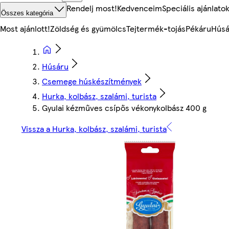
Rendelj most!
Kedvenceim
Speciális ajánlato
Összes kategória
Most ajánlott!
Zöldség és gyümölcs
Tejtermék-tojás
Pékáru
Húsá
Húsáru
Csemege húskészítmények
Hurka, kolbász, szalámi, turista
Gyulai kézműves csípős vékonykolbász 400 g
Vissza a Hurka, kolbász, szalámi, turista