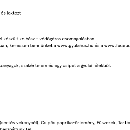
és laktózt
sel készült kolbász - védőgázas csomagolásban
lásban, keressen bennünket a www.gyulahus.hu és a www.face
apanyagok, szakértelem és egy csipet a gyulai lélekből.
 (sertés vékonybél), Csípős paprika-őrlemény, Fűszerek, Tartó
 használtunk fel