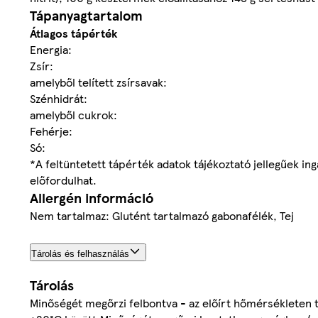
Tápanyagtartalom
Átlagos tápérték
Energia:
Zsír:
amelyből telített zsírsavak:
Szénhidrát:
amelyből cukrok:
Fehérje:
Só:
*A feltüntetett tápérték adatok tájékoztató jellegűek in
előfordulhat.
Allergén információ
Nem tartalmaz: Glutént tartalmazó gabonafélék, Tej
Tárolás és felhasználás
Tárolás
Minőségét megőrzi felbontva - az előírt hőmérsékleten tár