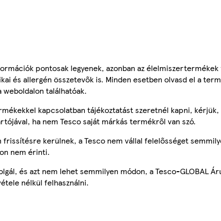
ormációk pontosak legyenek, azonban az élelmiszertermékek
tikai és allergén összetevők is. Minden esetben olvasd el a ter
a weboldalon találhatóak.
mékekkel kapcsolatban tájékoztatást szeretnél kapni, kérjük, 
ártójával, ha nem Tesco saját márkás termékről van szó.
frissítésre kerülnek, a Tesco nem vállal felelősséget semmily
on nem érinti.
szolgál, és azt nem lehet semmilyen módon, a Tesco-GLOBAL Ár
étele nélkül felhasználni.