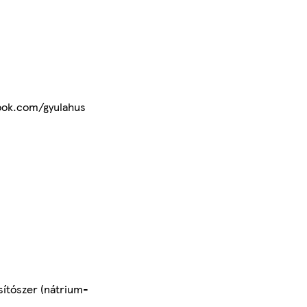
book.com/gyulahus
sítószer (nátrium-