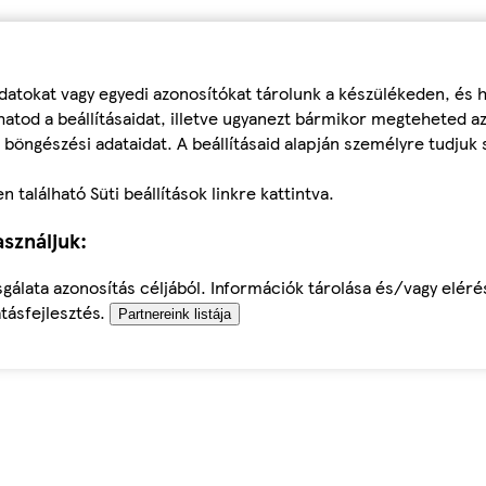
datokat vagy egyedi azonosítókat tárolunk a készülékeden, és
atod a beállításaidat, illetve ugyanezt bármikor megteheted a
 böngészési adataidat. A beállításaid alapján személyre tudjuk 
található Süti beállítások linkre kattintva.
sználjuk:
sgálata azonosítás céljából. Információk tárolása és/vagy elér
tásfejlesztés.
Partnereink listája