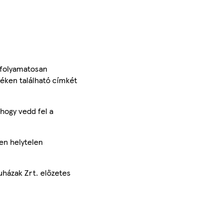
 folyamatosan
méken található címkét
hogy vedd fel a
en helytelen
uházak Zrt. előzetes