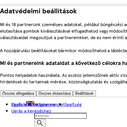
Adatvédelmi beállítások
Mi és 18 partnerünk személyes adatokat, például böngészési a
elutasítása gombok kiválasztásával elfogadhatod vagy módosíth
választásaidat megosztjuk a partnereinkkel, de ez nem érinti a
A hozzájárulási beállításokat bármikor módosíthatod a láblécben 
Mi és partnereink adataidat a következő célokra ha
Pontos helyadatok használata. Az eszköz jellemzőinek aktív viz
hirdetések és tartalmak mérése, közönségkutatás és szolgálta
Összes elfogadása
Összes elutasítása
Beállítások
Ugrás a fő tartalomra
English
Hogyan rendelj
Segítség
Ugrás a kereséshez