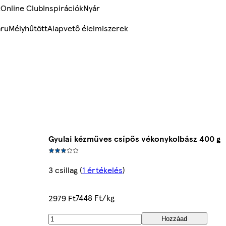
k
Online Club
Inspirációk
Nyár
ru
Mélyhűtött
Alapvető élelmiszerek
Gyulai kézműves csípős vékonykolbász 400 g
3 csillag
(
1 értékelés
)
7448 Ft/kg
2979 Ft
Hozzáad