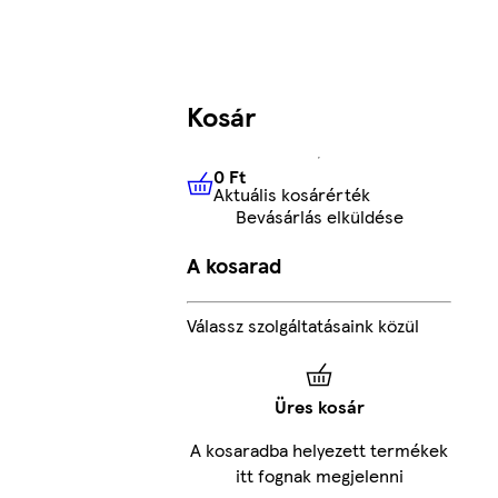
Kosár
0 Ft
Aktuális kosárérték
0 Ft
Aktuális kosárérték
Bevásárlás elküldése
A kosarad
Válassz szolgáltatásaink közül
Üres kosár
A kosaradba helyezett termékek
itt fognak megjelenni