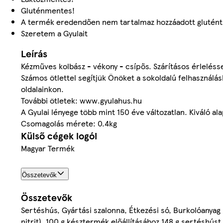
Gluténmentes!
A termék eredendően nem tartalmaz hozzáadott glutént 
Szeretem a Gyulait
Leírás
Kézműves kolbász - vékony - csípős. Szárításos érlelés
Számos ötlettel segítjük Önöket a sokoldalú felhaszná
oldalainkon.
További ötletek: www.gyulahus.hu
A Gyulai lényege több mint 150 éve változatlan. Kiváló al
Csomagolás mérete: 0.4kg
Külső cégek logói
Magyar Termék
Összetevők
Összetevők
Sertéshús, Gyártási szalonna, Étkezési só, Burkolóanyag
nitrit), 100 g késztermék előállításához 148 g sertéshúst