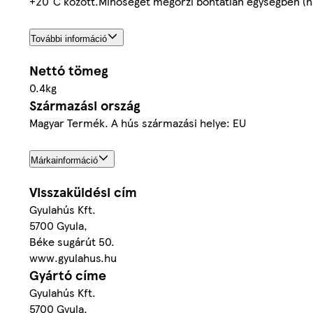
+20°C között.Minőségét megőrzi bontatlan egységben (na
További információ
Nettó tömeg
0.4kg
Származási ország
Magyar Termék. A hús származási helye: EU
Márkainformáció
Visszaküldési cím
Gyulahús Kft.
5700 Gyula,
Béke sugárút 50.
www.gyulahus.hu
Gyártó címe
Gyulahús Kft.
5700 Gyula,