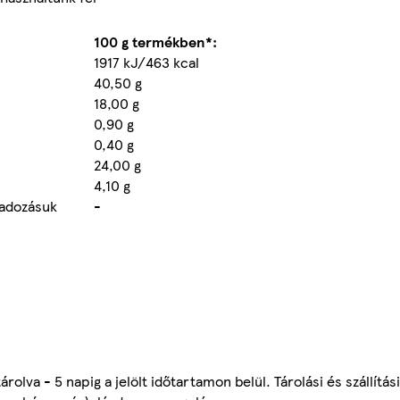
100 g termékben*:
1917 kJ/463 kcal
40,50 g
18,00 g
0,90 g
0,40 g
24,00 g
4,10 g
gadozásuk
-
olva - 5 napig a jelölt időtartamon belül. Tárolási és szállítás