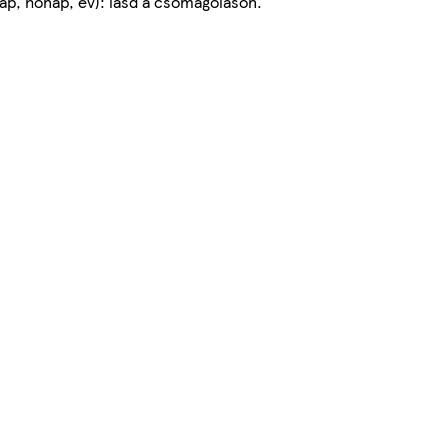
p, hónap, év): lásd a csomagoláson.