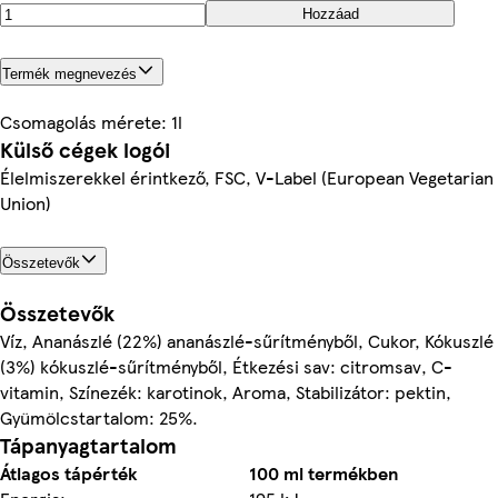
Hozzáad
Termék megnevezés
Csomagolás mérete: 1l
Külső cégek logói
Élelmiszerekkel érintkező, FSC, V-Label (European Vegetarian
Union)
Összetevők
Összetevők
Víz, Ananászlé (22%) ananászlé-sűrítményből, Cukor, Kókuszlé
(3%) kókuszlé-sűrítményből, Étkezési sav: citromsav, C-
vitamin, Színezék: karotinok, Aroma, Stabilizátor: pektin,
Gyümölcstartalom: 25%.
Tápanyagtartalom
Átlagos tápérték
100 ml termékben