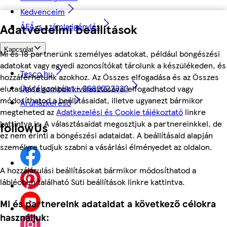
Kedvenceim
ÁFÁ-s számla igénylés
Adatvédelmi beállítások
Kapcsolat
Mi és 18 partnerünk személyes adatokat, például böngészési
adatokat vagy egyedi azonosítókat tárolunk a készülékeden, és
Tesco.hu
hozzáférhetünk azokhoz. Az Összes elfogadása és az Összes
Ügyfélszolgálat - 0680222333
elutasítása gombok kiválasztásával elfogadhatod vagy
módosíthatod a beállításaidat, illetve ugyanezt bármikor
Áruházkereső
megteheted az
Adatkezelési és Cookie tájékoztató
linkre
kattintva is. A választásaidat megosztjuk a partnereinkkel, de
followUs
ez nem érinti a böngészési adataidat. A beállításaid alapján
személyre tudjuk szabni a vásárlási élményedet az oldalon.
A hozzájárulási beállításokat bármikor módosíthatod a
láblécben található Süti beállítások linkre kattintva.
Mi és partnereink adataidat a következő célokra
használjuk: