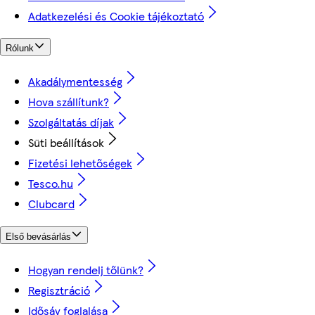
Adatkezelési és Cookie tájékoztató
Rólunk
Akadálymentesség
Hova szállítunk?
Szolgáltatás díjak
Süti beállítások
Fizetési lehetőségek
Tesco.hu
Clubcard
Első bevásárlás
Hogyan rendelj tőlünk?
Regisztráció
Idősáv foglalása