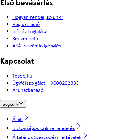
Első bevásárlás
Hogyan rendelj tőlünk?
Regisztráció
Idősáv foglalása
Kedvenceim
ÁFÁ-s számla igénylés
Kapcsolat
Tesco.hu
Ügyfélszolgálat - 0680222333
Áruházkereső
Segítünk
Árak
Biztonságos online rendelés
Általános Szerződési Feltételek