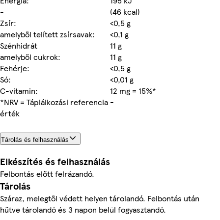
Energia:
195 kJ
-
(46 kcal)
Zsír:
<0,5 g
amelyből telített zsírsavak:
<0,1 g
Szénhidrát
11 g
amelyből cukrok:
11 g
Fehérje:
<0,5 g
Só:
<0,01 g
C-vitamin:
12 mg = 15%*
*NRV = Táplálkozási referencia
-
érték
Tárolás és felhasználás
Elkészítés és felhasználás
Felbontás előtt felrázandó.
Tárolás
Száraz, melegtől védett helyen tárolandó. Felbontás után
hűtve tárolandó és 3 napon belül fogyasztandó.